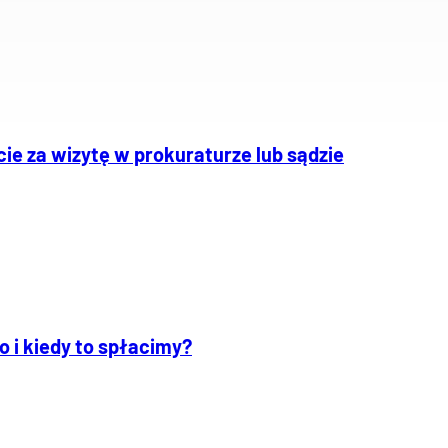
ie za wizytę w prokuraturze lub sądzie
o i kiedy to spłacimy?