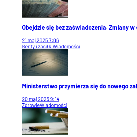
Obejdzie się bez zaświadczenia. Zmiany w
21
maj
2025
7:06
Renty i zasiłki
Wiadomości
Ministerstwo przymierza się do nowego za
20
maj
2025
9:14
Zdrowie
Wiadomości