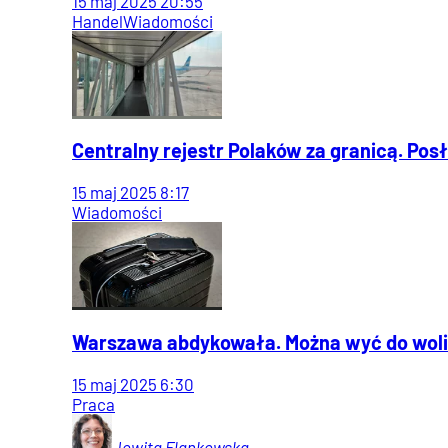
15
maj
2025
20:55
Handel
Wiadomości
Centralny rejestr Polaków za granicą. Pos
15
maj
2025
8:17
Wiadomości
Warszawa abdykowała. Można wyć do woli 
15
maj
2025
6:30
Praca
Jowita
Flankowska