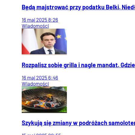
Będą majstrować przy podatku Belki. Nie
16
maj
2025
8:26
Wiadomości
Rozpalisz sobie grilla i nagle mandat. Gdz
16
maj
2025
6:46
Wiadomości
Szykują się zmiany w podróżach samolotem