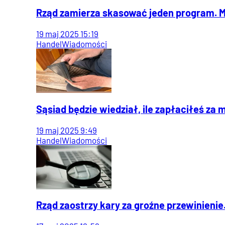
Rząd zamierza skasować jeden program. M
19
maj
2025
15:19
Handel
Wiadomości
Sąsiad będzie wiedział, ile zapłaciłeś za 
19
maj
2025
9:49
Handel
Wiadomości
Rząd zaostrzy kary za groźne przewinienie. 