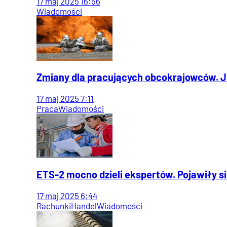
17
maj
2025
16:56
Wiadomości
Zmiany dla pracujących obcokrajowców. J
17
maj
2025
7:11
Praca
Wiadomości
ETS-2 mocno dzieli ekspertów. Pojawiły s
17
maj
2025
6:44
Rachunki
Handel
Wiadomości