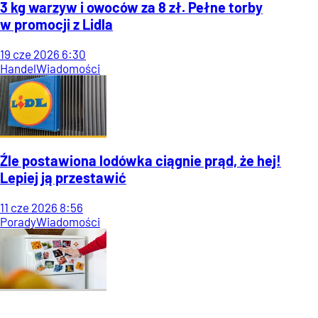
3 kg warzyw i owoców za 8 zł. Pełne torby
w promocji z Lidla
19
cze
2026
6:30
Handel
Wiadomości
Źle postawiona lodówka ciągnie prąd, że hej!
Lepiej ją przestawić
11
cze
2026
8:56
Porady
Wiadomości