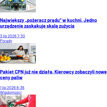
Największy „pożeracz prądu” w kuchni. Jedno
urządzenie zaskakuje skalą zużycia
3
lip
2026
7:30
Porady
Pakiet CPN już nie działa. Kierowcy zobaczyli nowe
ceny paliw
1
lip
2026
8:36
Wiadomości