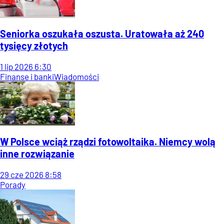
Seniorka oszukała oszusta. Uratowała aż 240
tysięcy złotych
1
lip
2026
6:30
Finanse i banki
Wiadomości
W Polsce wciąż rządzi fotowoltaika. Niemcy wolą
inne rozwiązanie
29
cze
2026
8:58
Porady