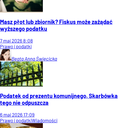
Masz płot lub zbiornik? Fiskus może zażądać
wyższego podatku
7
maj
2026
8:08
Prawo i podatki
Beata Anna
Święcicka
Podatek od prezentu komunijnego. Skarbówka
tego nie odpuszcza
6
maj
2026
17:09
Prawo i podatki
Wiadomości