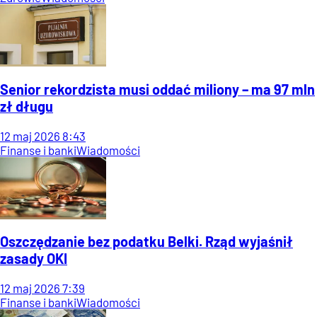
Senior rekordzista musi oddać miliony – ma 97 mln
zł długu
12
maj
2026
8:43
Finanse i banki
Wiadomości
Oszczędzanie bez podatku Belki. Rząd wyjaśnił
zasady OKI
12
maj
2026
7:39
Finanse i banki
Wiadomości