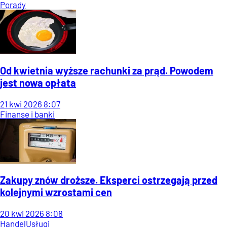
Porady
Od kwietnia wyższe rachunki za prąd. Powodem
jest nowa opłata
21
kwi
2026
8:07
Finanse i banki
Zakupy znów droższe. Eksperci ostrzegają przed
kolejnymi wzrostami cen
20
kwi
2026
8:08
Handel
Usługi