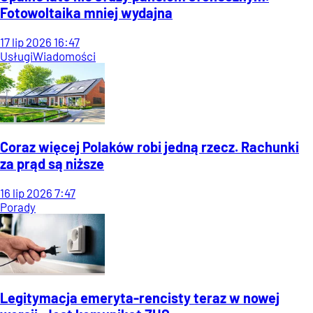
Fotowoltaika mniej wydajna
17
lip
2026
16:47
Usługi
Wiadomości
Coraz więcej Polaków robi jedną rzecz. Rachunki
za prąd są niższe
16
lip
2026
7:47
Porady
Legitymacja emeryta-rencisty teraz w nowej