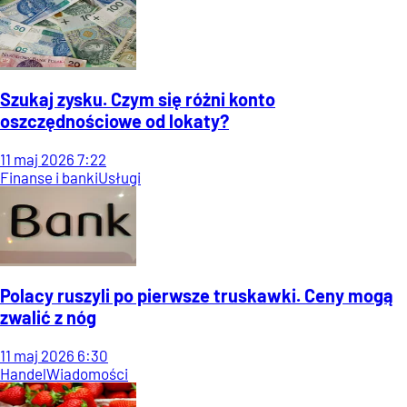
Szukaj zysku. Czym się różni konto
oszczędnościowe od lokaty?
11
maj
2026
7:22
Finanse i banki
Usługi
Polacy ruszyli po pierwsze truskawki. Ceny mogą
zwalić z nóg
11
maj
2026
6:30
Handel
Wiadomości