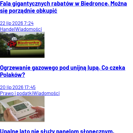
Fala gigantycznych rabatów w Biedronce. Można
się porządnie obkupić
22
lip
2026
7:24
Handel
Wiadomości
Ogrzewanie gazowego pod unijną lupą. Co czeka
Polaków?
20
lip
2026
17:45
Prawo i podatki
Wiadomości
Upalne lato nie służy panelom słonecznym.