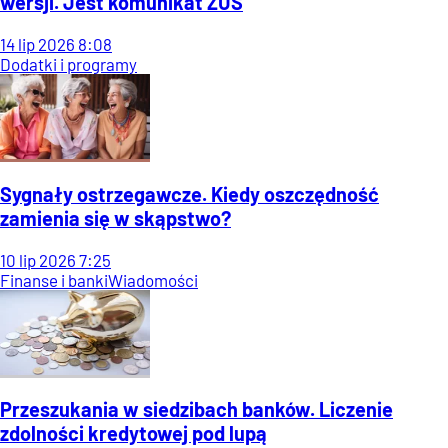
wersji. Jest komunikat ZUS
14
lip
2026
8:08
Dodatki i programy
Sygnały ostrzegawcze. Kiedy oszczędność
zamienia się w skąpstwo?
10
lip
2026
7:25
Finanse i banki
Wiadomości
Przeszukania w siedzibach banków. Liczenie
zdolności kredytowej pod lupą