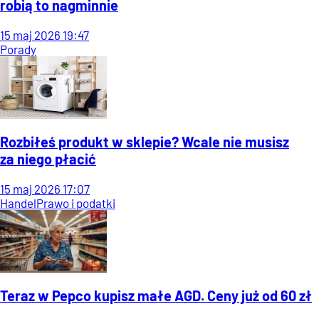
robią to nagminnie
15
maj
2026
19:47
Porady
Rozbiłeś produkt w sklepie? Wcale nie musisz
za niego płacić
15
maj
2026
17:07
Handel
Prawo i podatki
Teraz w Pepco kupisz małe AGD. Ceny już od 60 zł