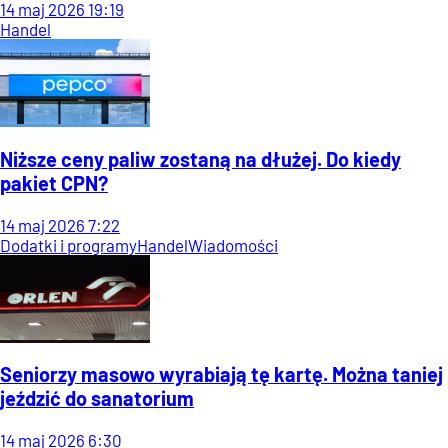
14
maj
2026
19:19
Handel
Niższe ceny paliw zostaną na dłużej. Do kiedy
pakiet CPN?
14
maj
2026
7:22
Dodatki i programy
Handel
Wiadomości
Seniorzy masowo wyrabiają tę kartę. Można taniej
jeździć do sanatorium
14
maj
2026
6:30