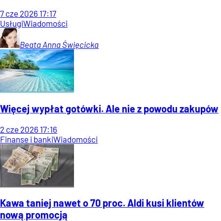
7
cze
2026
17:17
Usługi
Wiadomości
Beata Anna
Święcicka
Więcej wypłat gotówki. Ale nie z powodu zakupów
2
cze
2026
17:16
Finanse i banki
Wiadomości
Kawa taniej nawet o 70 proc. Aldi kusi klientów
nową promocją