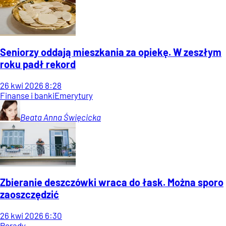
Seniorzy oddają mieszkania za opiekę. W zeszłym
roku padł rekord
26
kwi
2026
8:28
Finanse i banki
Emerytury
Beata Anna
Święcicka
Zbieranie deszczówki wraca do łask. Można sporo
zaoszczędzić
26
kwi
2026
6:30
Porady