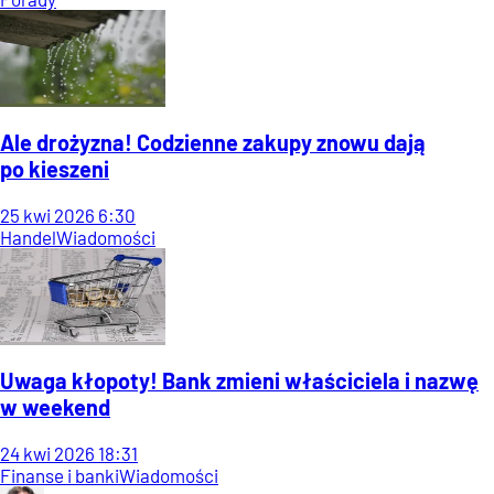
Ale drożyzna! Codzienne zakupy znowu dają
po kieszeni
25
kwi
2026
6:30
Handel
Wiadomości
Uwaga kłopoty! Bank zmieni właściciela i nazwę
w weekend
24
kwi
2026
18:31
Finanse i banki
Wiadomości