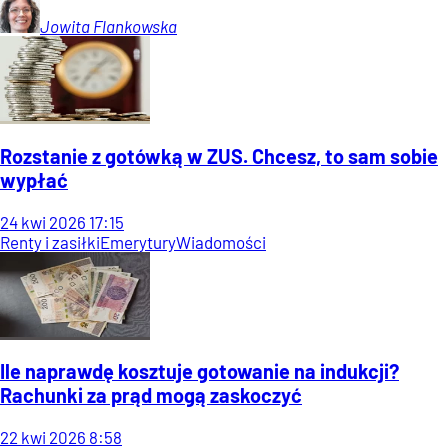
Jowita
Flankowska
Rozstanie z gotówką w ZUS. Chcesz, to sam sobie
wypłać
24
kwi
2026
17:15
Renty i zasiłki
Emerytury
Wiadomości
Ile naprawdę kosztuje gotowanie na indukcji?
Rachunki za prąd mogą zaskoczyć
22
kwi
2026
8:58