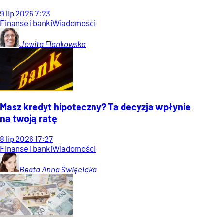
9
lip
2026
7:23
Finanse i banki
Wiadomości
Jowita
Flankowska
Masz kredyt hipoteczny? Ta decyzja wpłynie
na twoją ratę
8
lip
2026
17:27
Finanse i banki
Wiadomości
Beata Anna
Święcicka