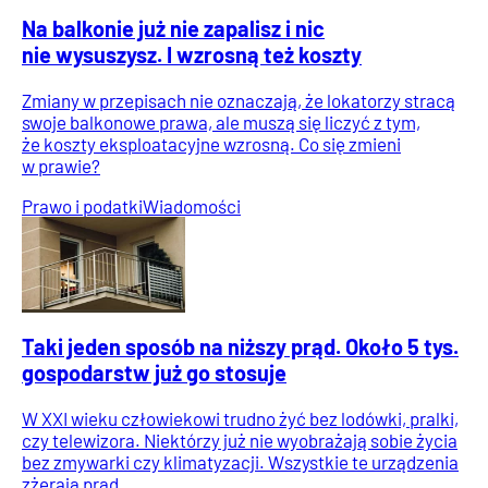
Na balkonie już nie zapalisz i nic
nie wysuszysz. I wzrosną też koszty
Zmiany w przepisach nie oznaczają, że lokatorzy stracą
swoje balkonowe prawa, ale muszą się liczyć z tym,
że koszty eksploatacyjne wzrosną. Co się zmieni
w prawie?
Prawo i podatki
Wiadomości
Taki jeden sposób na niższy prąd. Około 5 tys.
gospodarstw już go stosuje
W XXI wieku człowiekowi trudno żyć bez lodówki, pralki,
czy telewizora. Niektórzy już nie wyobrażają sobie życia
bez zmywarki czy klimatyzacji. Wszystkie te urządzenia
zżerają prąd.