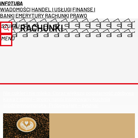
INFOTUBA
WIADOMOŚCI
HANDEL I USŁUGI
FINANSE I
BANKI
EMERYTURY
RACHUNKI
PRAWO
RACHUNKI
SZUKAJ
MENU
Nie cukier i nie mleko. Coraz większą popularność zdobywa
kawa z tahini – prosty napój inspirowany kuchnią
śródziemnomorską. Próbowałam – pyszna!