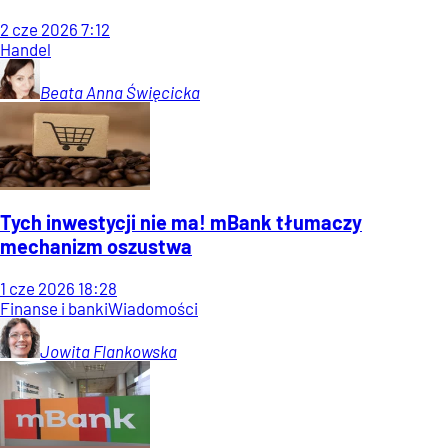
2
cze
2026
7:12
Handel
Beata Anna
Święcicka
Tych inwestycji nie ma! mBank tłumaczy
mechanizm oszustwa
1
cze
2026
18:28
Finanse i banki
Wiadomości
Jowita
Flankowska