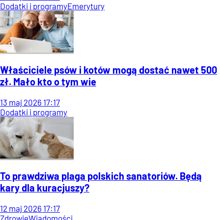
Dodatki i programy
Emerytury
Właściciele psów i kotów mogą dostać nawet 500
zł. Mało kto o tym wie
13
maj
2026
17:17
Dodatki i programy
To prawdziwa plaga polskich sanatoriów. Będą
kary dla kuracjuszy?
12
maj
2026
17:17
Zdrowie
Wiadomości