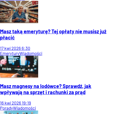
Masz taką emeryturę? Tej opłaty nie musisz już
płacić
17
kwi
2026
6:30
Emerytury
Wiadomości
Masz magnesy na lodówce? Sprawdź, jak
wpływają na sprzęt i rachunki za prąd
16
kwi
2026
19:19
Porady
Wiadomości