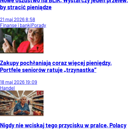
by stracić pieniądze
21
maj
2026
8:58
Finanse i banki
Porady
Zakupy pochłaniają coraz więcej pieniędzy.
Portfele seniorów ratuje „trzynastka”
18
maj
2026
19:09
Handel
Nigdy nie wciskaj tego przycisku w pralce. Polacy