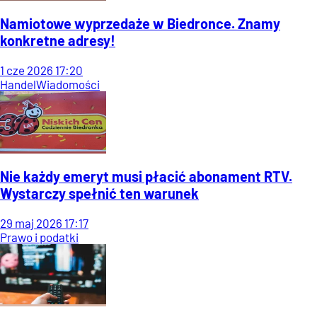
Namiotowe wyprzedaże w Biedronce. Znamy
konkretne adresy!
1
cze
2026
17:20
Handel
Wiadomości
Nie każdy emeryt musi płacić abonament RTV.
Wystarczy spełnić ten warunek
29
maj
2026
17:17
Prawo i podatki