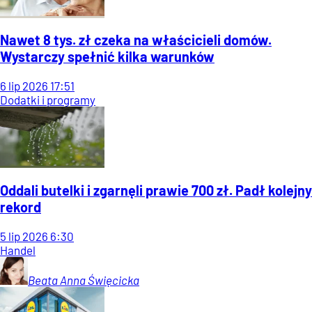
Nawet 8 tys. zł czeka na właścicieli domów.
Wystarczy spełnić kilka warunków
6
lip
2026
17:51
Dodatki i programy
Oddali butelki i zgarnęli prawie 700 zł. Padł kolejny
rekord
5
lip
2026
6:30
Handel
Beata Anna
Święcicka