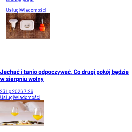
Usługi
Wiadomości
Jechać i tanio odpoczywać. Co drugi pokój będzie
w sierpniu wolny
23
lip
2026
7:26
Usługi
Wiadomości