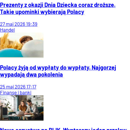
Prezenty z okazji Dnia Dziecka coraz droższe.
Takie upominki wybierają Polacy
27
maj
2026
19:39
Handel
Polacy żyją od wypłaty do wypłaty. Najgorzej
wypadają dwa pokolenia
25
maj
2026
17:17
Finanse i banki
Nowe oszustwo na BLIK. Wystarczy jeden przelew,