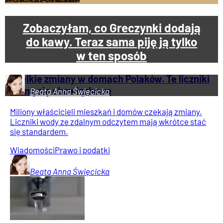
Zobaczyłam, co Greczynki dodają
do kawy. Teraz sama piję ją tylko
w ten sposób
Wielkie zmiany w domach Polaków. Te liczniki
staną się obowiązkowe
Beata Anna
Święcicka
Miliony właścicieli mieszkań i domów czekają zmiany.
Liczniki wody ze zdalnym odczytem mają wkrótce stać
się standardem.
Wiadomości
Prawo i podatki
Beata Anna
Święcicka