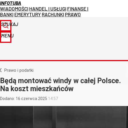
INFOTUBA
WIADOMOŚCI
HANDEL I USŁUGI
FINANSE I
BANKI
EMERYTURY
RACHUNKI
PRAWO
SZUKAJ
MENU
Prawo i podatki
Będą montować windy w całej Polsce.
Na koszt mieszkańców
Dodano:
16
czerwca
2025
14:57