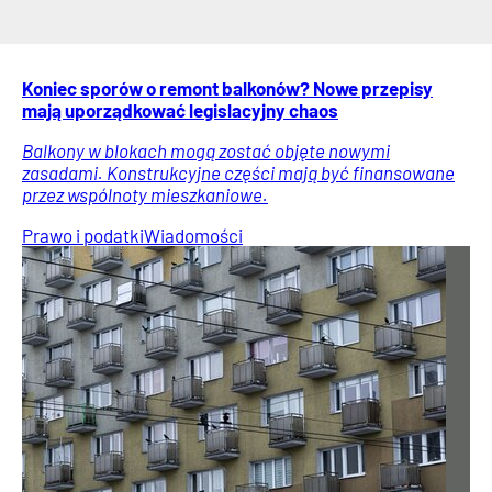
Koniec sporów o remont balkonów? Nowe przepisy
mają uporządkować legislacyjny chaos
Balkony w blokach mogą zostać objęte nowymi
zasadami. Konstrukcyjne części mają być finansowane
przez wspólnoty mieszkaniowe.
Prawo i podatki
Wiadomości