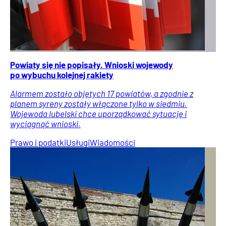
Powiaty się nie popisały. Wnioski wojewody
po wybuchu kolejnej rakiety
Alarmem zostało objętych 17 powiatów, a zgodnie z
planem syreny zostały włączone tylko w siedmiu.
Wojewoda lubelski chce uporządkować sytuację i
wyciągnąć wnioski.
Prawo i podatki
Usługi
Wiadomości