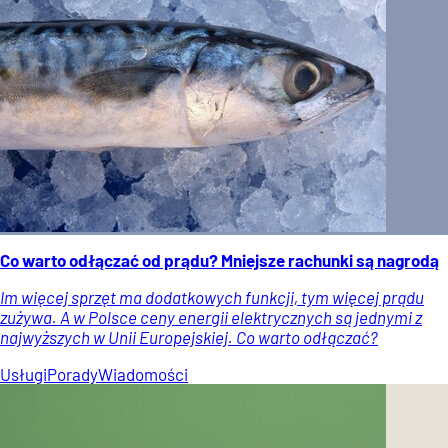
Co warto odłączać od prądu? Mniejsze rachunki są nagrodą
Im więcej sprzęt ma dodatkowych funkcji, tym więcej prądu
zużywa. A w Polsce ceny energii elektrycznych są jednymi z
najwyższych w Unii Europejskiej. Co warto odłączać?
Usługi
Porady
Wiadomości