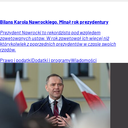
Bilans Karola Nawrockiego. Minął rok prezydentury
Prezydent Nawrocki to rekordzista pod względem
zawetowanych ustaw. W rok zawetował ich więcej niż
którykolwiek z poprzednich prezydentów w czasie swoich
rządów.
Prawo i podatki
Dodatki i programy
Wiadomości