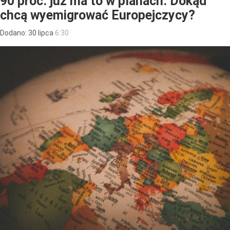
90 proc. już ma to w planach. Dokąd
chcą wyemigrować Europejczycy?
Dodano:
30
lipca
6:30