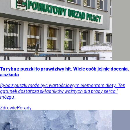
Ta ryba z puszki to prawdziwy hit. Wiele osób jej nie docenia,
a szkoda
Ryba z puszki może być wartościowym elementem diety. Ten
gatunek dostarcza składników ważnych dla pracy serca i
mózgu.
Zdrowie
Porady