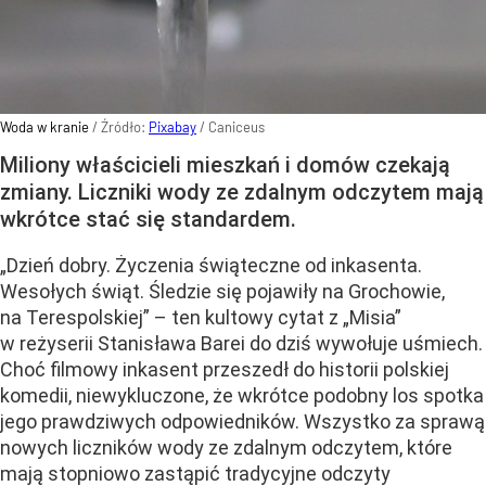
Woda w kranie
/ Źródło:
Pixabay
/
Caniceus
Miliony właścicieli mieszkań i domów czekają
zmiany. Liczniki wody ze zdalnym odczytem mają
wkrótce stać się standardem.
„Dzień dobry. Życzenia świąteczne od inkasenta.
Wesołych świąt. Śledzie się pojawiły na Grochowie,
na Terespolskiej” – ten kultowy cytat z „Misia”
w reżyserii Stanisława Barei do dziś wywołuje uśmiech.
Choć filmowy inkasent przeszedł do historii polskiej
komedii, niewykluczone, że wkrótce podobny los spotka
jego prawdziwych odpowiedników. Wszystko za sprawą
nowych liczników wody ze zdalnym odczytem, które
mają stopniowo zastąpić tradycyjne odczyty