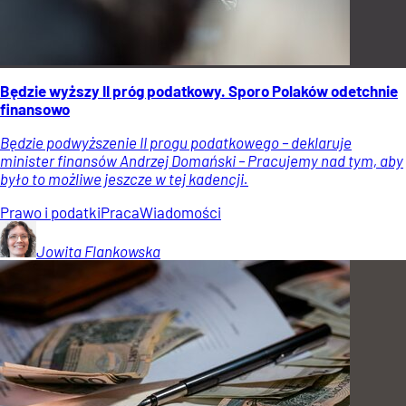
Będzie wyższy II próg podatkowy. Sporo Polaków odetchnie
finansowo
Będzie podwyższenie II progu podatkowego – deklaruje
minister finansów Andrzej Domański – Pracujemy nad tym, aby
było to możliwe jeszcze w tej kadencji.
Prawo i podatki
Praca
Wiadomości
Jowita
Flankowska