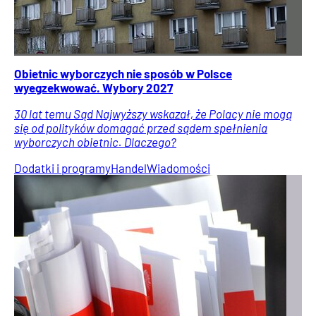
Obietnic wyborczych nie sposób w Polsce
wyegzekwować. Wybory 2027
30 lat temu Sąd Najwyższy wskazał, że Polacy nie mogą
się od polityków domagać przed sądem spełnienia
wyborczych obietnic. Dlaczego?
Dodatki i programy
Handel
Wiadomości