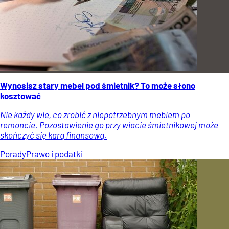
Wynosisz stary mebel pod śmietnik? To może słono
kosztować
Nie każdy wie, co zrobić z niepotrzebnym meblem po
remoncie. Pozostawienie go przy wiacie śmietnikowej może
skończyć się karą finansową.
Porady
Prawo i podatki