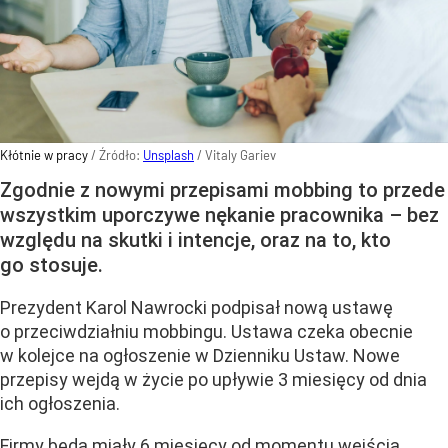
Kłótnie w pracy
/ Źródło:
Unsplash
/
Vitaly Gariev
Zgodnie z nowymi przepisami mobbing to przede
wszystkim uporczywe nękanie pracownika – bez
względu na skutki i intencje, oraz na to, kto
go stosuje.
Prezydent Karol Nawrocki podpisał nową ustawę
o przeciwdziałniu mobbingu. Ustawa czeka obecnie
w kolejce na ogłoszenie w Dzienniku Ustaw. Nowe
przepisy wejdą w życie po upływie 3 miesięcy od dnia
ich ogłoszenia.
Firmy będa miały 6 miesięcy od momentu wejścia