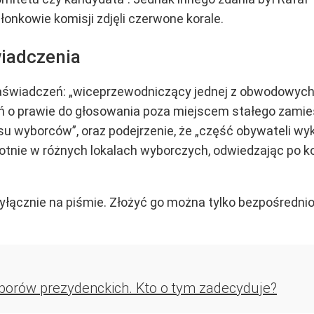
złonkowie komisji zdjęli czerwone korale.
wiadczenia
zaświadczeń: „wiceprzewodniczący jednej z obwodowych k
ń o prawie do głosowania poza miejscem stałego zamie
isu wyborców”, oraz podejrzenie, że „część obywateli w
tnie w różnych lokalach wyborczych, odwiedzając po ko
łącznie na piśmie. Złożyć go można tylko bezpośrednio
orów prezydenckich. Kto o tym zadecyduje?