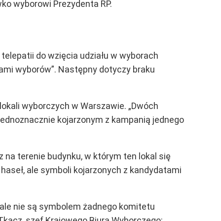
wko wyborowi Prezydenta RP.
 telepatii do wzięcia udziału w wyborach
kami wyborów”. Następny dotyczy braku
 lokali wyborczych w Warszawie. „Dwóch
 jednoznacznie kojarzonym z kampanią jednego
 na terenie budynku, w którym ten lokal się
zy haseł, ale symboli kojarzonych z kandydatami
rale nie są symbolem żadnego komitetu
Tkacz, szef Krajowego Biura Wyborczego: