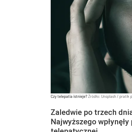
Czy telepatia istnieje?
Źródło:
Unsplash
/
pratik 
Zaledwie po trzech dn
Najwyższego wpłynęły p
telepatycznej.