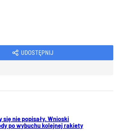
UDOSTĘPNIJ
 się nie popisały. Wnioski
dy po wybuchu kolejnej rakiety