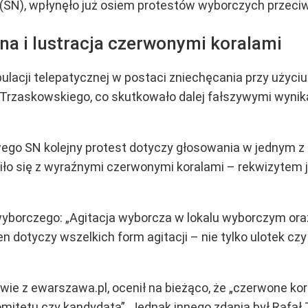
(SN), wpłynęło już osiem protestów wyborczych przeci
na i lustracja czerwonymi koralami
lacji telepatycznej w postaci zniechęcania przy użyciu
 Trzaskowskiego, co skutkowało dalej fałszywymi wyni
ego SN kolejny protest dotyczy głosowania w jednym z
iło się z wyraźnymi czerwonymi koralami – rekwizytem
wyborczego: „Agitacja wyborcza w lokalu wyborczym oraz
ten dotyczy wszelkich form agitacji – nie tylko ulotek c
e z ewarszawa.pl, ocenił na bieżąco, że „czerwone ko
itetu czy kandydata”. Jednak innego zdania był Rafał 