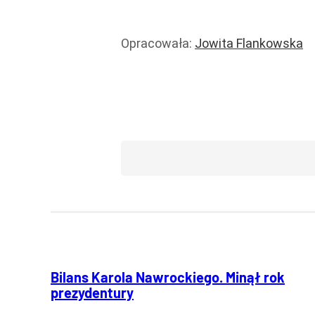
Opracowała:
Jowita Flankowska
Prawo i podatki
Wiadomości
Bilans Karola Nawrockiego. Minął rok
prezydentury