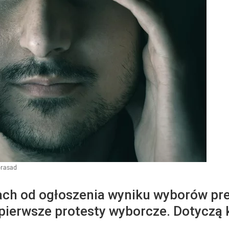
prasad
iach od ogłoszenia wyniku wyborów pr
ierwsze protesty wyborcze. Dotyczą k