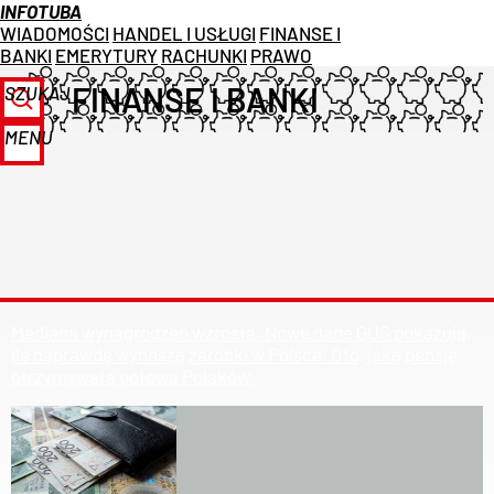
INFOTUBA
WIADOMOŚCI
HANDEL I USŁUGI
FINANSE I
BANKI
EMERYTURY
RACHUNKI
PRAWO
FINANSE I BANKI
SZUKAJ
MENU
Mediana wynagrodzeń wzrosła. Nowe dane GUS pokazują,
ile naprawdę wynoszą zarobki w Polsce. Oto, jaką pensję
otrzymywała połowa Polaków.