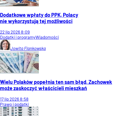
Dodatkowe wpłaty do PPK. Polacy
nie wykorzystują tej możliwości
22
lip
2026
8:09
Dodatki i programy
Wiadomości
Jowita
Flankowska
Wielu Polaków popełnia ten sam błąd. Zachowek
może zaskoczyć właścicieli mieszkań
17
lip
2026
8:58
Prawo i podatki