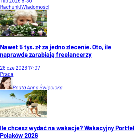
1
lip
2026
6:30
Rachunki
Wiadomości
Nawet 5 tys. zł za jedno zlecenie. Oto, ile
naprawdę zarabiają freelancerzy
28
cze
2026
17:07
Praca
Beata Anna
Święcicka
Ile chcesz wydać na wakacje? Wakacyjny Portfel
Polaków 2026