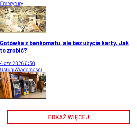
Emerytury
Gotówka z bankomatu, ale bez użycia karty. Jak
to zrobić?
4
cze
2026
6:30
Usługi
Wiadomości
POKAŻ WIĘCEJ