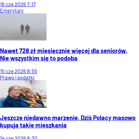
16
cze
2026
7:17
Emerytury
Nawet 728 zł miesięcznie więcej dla seniorów.
Nie wszystkim się to podoba
15
cze
2026
8:55
Prawo i podatki
Jeszcze niedawno marzenie. Dziś Polacy masowo
kupują takie mieszkania
14
cze
2026
8:30