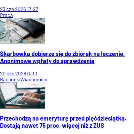
23
cze
2026
17:27
Praca
Skarbówka dobierze się do zbiórek na leczenie.
Anonimowe wpłaty do sprawdzenia
20
cze
2026
6:30
Rachunki
Wiadomości
Przechodzą na emeryturę przed pięćdziesiątką.
Dostają nawet 75 proc. więcej niż z ZUS