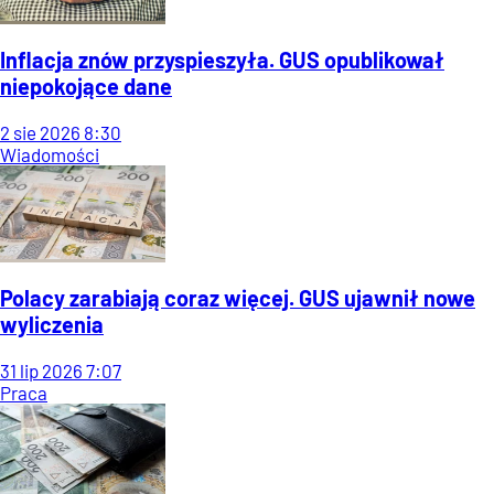
Inflacja znów przyspieszyła. GUS opublikował
niepokojące dane
2
sie
2026
8:30
Wiadomości
Polacy zarabiają coraz więcej. GUS ujawnił nowe
wyliczenia
31
lip
2026
7:07
Praca