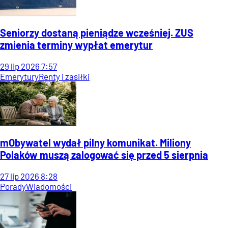
Seniorzy dostaną pieniądze wcześniej. ZUS
zmienia terminy wypłat emerytur
29
lip
2026
7:57
Emerytury
Renty i zasiłki
mObywatel wydał pilny komunikat. Miliony
Polaków muszą zalogować się przed 5 sierpnia
27
lip
2026
8:28
Porady
Wiadomości