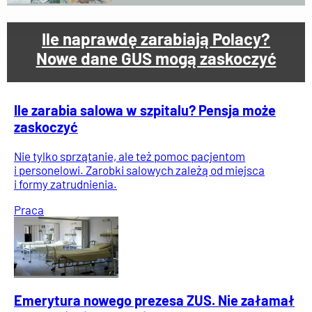
Ile naprawdę zarabiają Polacy?
Nowe dane GUS mogą zaskoczyć
Ile zarabia salowa w szpitalu? Pensja może
zaskoczyć
Nie tylko sprzątanie, ale też pomoc pacjentom
i personelowi. Zarobki salowych zależą od miejsca
i formy zatrudnienia.
Praca
Emerytura nowego prezesa ZUS. Nie załamał