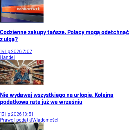
Codzienne zakupy tańsze. Polacy mogą odetchnąć
z ulgą?
14
lip
2026
7:07
Handel
Nie wydawaj wszystkiego na urlopie. Kolejna
podatkowa rata już we wrześniu
13
lip
2026
18:51
Prawo i podatki
Wiadomości