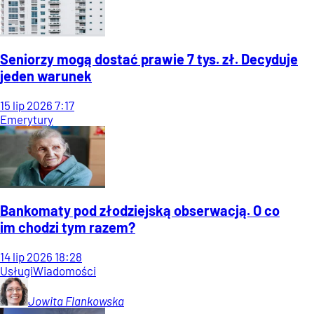
Seniorzy mogą dostać prawie 7 tys. zł. Decyduje
jeden warunek
15
lip
2026
7:17
Emerytury
Bankomaty pod złodziejską obserwacją. O co
im chodzi tym razem?
14
lip
2026
18:28
Usługi
Wiadomości
Jowita
Flankowska