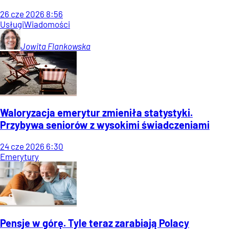
26
cze
2026
8:56
Usługi
Wiadomości
Jowita
Flankowska
Waloryzacja emerytur zmieniła statystyki.
Przybywa seniorów z wysokimi świadczeniami
24
cze
2026
6:30
Emerytury
Pensje w górę. Tyle teraz zarabiają Polacy