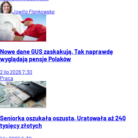
Jowita
Flankowska
Nowe dane GUS zaskakują. Tak naprawdę
wyglądają pensje Polaków
2
lip
2026
7:30
Praca
Seniorka oszukała oszusta. Uratowała aż 240
tysięcy złotych