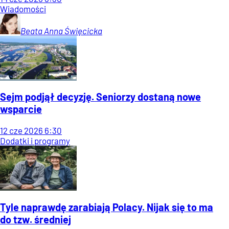
Wiadomości
Beata Anna
Święcicka
Sejm podjął decyzję. Seniorzy dostaną nowe
wsparcie
12
cze
2026
6:30
Dodatki i programy
Tyle naprawdę zarabiają Polacy. Nijak się to ma
do tzw. średniej