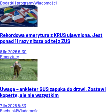
Dodatki i programy
Wiadomości
Rekordowa emerytura z KRUS ujawniona. Jest
ponad 11 razy niższa od tej z ZUS
8
lip
2026
6:30
Emerytury
Uwaga – ankieter GUS zapuka do drzwi. Zostawi
kopertę, ale nie wszystkim
7
lip
2026
8:33
Rachunki
Wiadomości