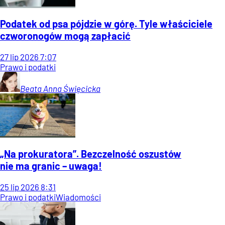
Podatek od psa pójdzie w górę. Tyle właściciele
czworonogów mogą zapłacić
27
lip
2026
7:07
Prawo i podatki
Beata Anna
Święcicka
„Na prokuratora”. Bezczelność oszustów
nie ma granic – uwaga!
25
lip
2026
8:31
Prawo i podatki
Wiadomości