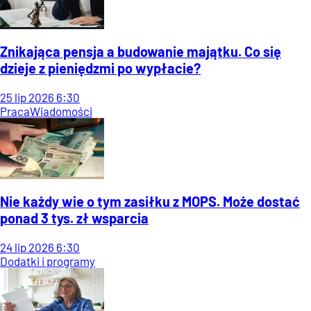
Znikająca pensja a budowanie majątku. Co się
dzieje z pieniędzmi po wypłacie?
25
lip
2026
6:30
Praca
Wiadomości
Nie każdy wie o tym zasiłku z MOPS. Może dostać
ponad 3 tys. zł wsparcia
24
lip
2026
6:30
Dodatki i programy