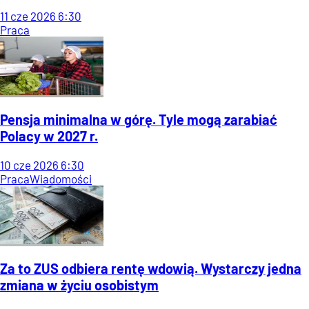
11
cze
2026
6:30
Praca
Pensja minimalna w górę. Tyle mogą zarabiać
Polacy w 2027 r.
10
cze
2026
6:30
Praca
Wiadomości
Za to ZUS odbiera rentę wdowią. Wystarczy jedna
zmiana w życiu osobistym