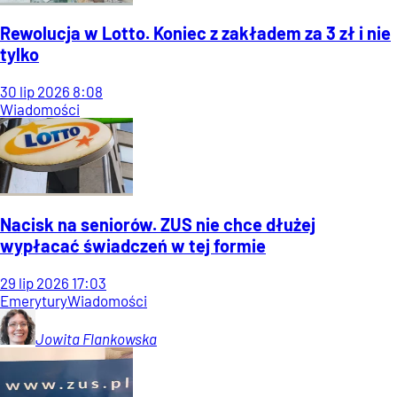
Rewolucja w Lotto. Koniec z zakładem za 3 zł i nie
tylko
30
lip
2026
8:08
Wiadomości
Nacisk na seniorów. ZUS nie chce dłużej
wypłacać świadczeń w tej formie
29
lip
2026
17:03
Emerytury
Wiadomości
Jowita
Flankowska