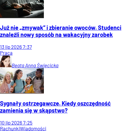
Już nie „zmywak” i zbieranie owoców. Studenci
znaleźli nowy sposób na wakacyjny zarobek
13
lip
2026
7:37
Praca
Beata Anna
Święcicka
Sygnały ostrzegawcze. Kiedy oszczędność
zamienia się w skąpstwo?
10
lip
2026
7:25
Rachunki
Wiadomości