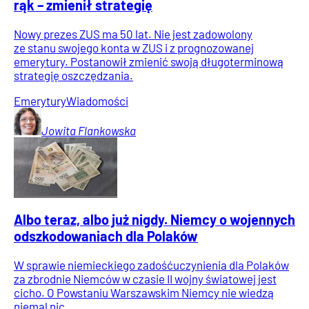
rąk – zmienił strategię
Nowy prezes ZUS ma 50 lat. Nie jest zadowolony
ze stanu swojego konta w ZUS i z prognozowanej
emerytury. Postanowił zmienić swoją długoterminową
strategię oszczędzania.
Emerytury
Wiadomości
Jowita
Flankowska
Albo teraz, albo już nigdy. Niemcy o wojennych
odszkodowaniach dla Polaków
W sprawie niemieckiego zadośćuczynienia dla Polaków
za zbrodnie Niemców w czasie II wojny światowej jest
cicho. O Powstaniu Warszawskim Niemcy nie wiedzą
niemal nic.