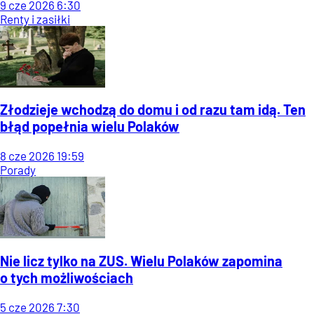
9
cze
2026
6:30
Renty i zasiłki
Złodzieje wchodzą do domu i od razu tam idą. Ten
błąd popełnia wielu Polaków
8
cze
2026
19:59
Porady
Nie licz tylko na ZUS. Wielu Polaków zapomina
o tych możliwościach
5
cze
2026
7:30