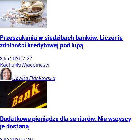
Przeszukania w siedzibach banków. Liczenie
zdolności kredytowej pod lupą
9
lip
2026
7:23
Rachunki
Wiadomości
Jowita
Flankowska
Dodatkowe pieniądze dla seniorów. Nie wszyscy
je dostaną
9
lip
2026
6:30