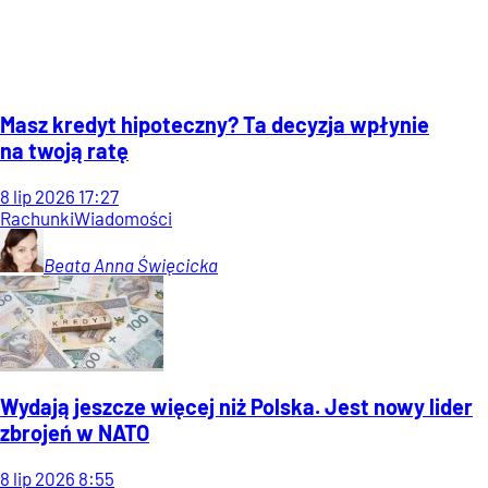
Masz kredyt hipoteczny? Ta decyzja wpłynie
na twoją ratę
8
lip
2026
17:27
Rachunki
Wiadomości
Beata Anna
Święcicka
Wydają jeszcze więcej niż Polska. Jest nowy lider
zbrojeń w NATO
8
lip
2026
8:55