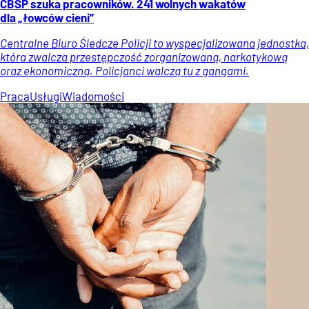
CBŚP szuka pracowników. 241 wolnych wakatów
dla „łowców cieni”
Centralne Biuro Śledcze Policji to wyspecjalizowana jednostka,
która zwalcza przestępczość zorganizowaną, narkotykową
oraz ekonomiczną. Policjanci walczą tu z gangami.
Praca
Usługi
Wiadomości