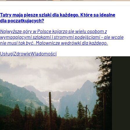
Tatry mają piesze szlaki dla każdego. Które są idealne
dla początkujących?
Najwyższe góry w Polsce kojarzą się wielu osobom z
wymagającymi szlakami i stromymi podejściami – ale wcale
nie musi tak być. Malownicze wędrówki dla każdego.
Usługi
Zdrowie
Wiadomości