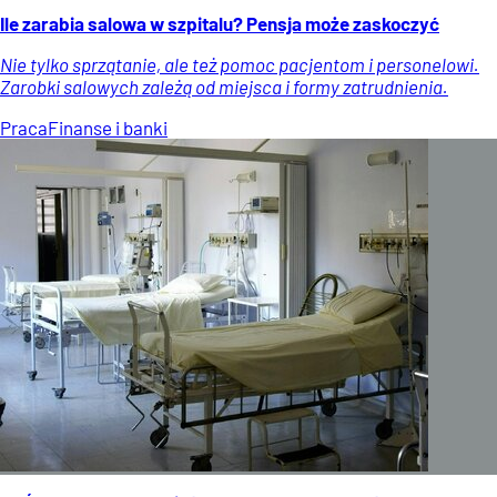
Ile zarabia salowa w szpitalu? Pensja może zaskoczyć
Nie tylko sprzątanie, ale też pomoc pacjentom i personelowi.
Zarobki salowych zależą od miejsca i formy zatrudnienia.
Praca
Finanse i banki