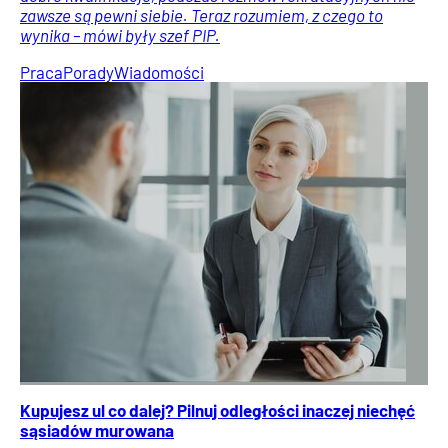
zawsze są pewni siebie. Teraz rozumiem, z czego to
wynika – mówi były szef PIP.
Praca
Porady
Wiadomości
Kupujesz ul co dalej? Pilnuj odległości inaczej niechęć
sąsiadów murowana