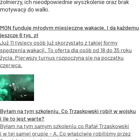
żołnierzy, ich nieodpowiednie wyszkolenie oraz brak
motywacji do walki.
MON funduje młodym miesięczne wakacje. I da każdemu
jeszcze 6 tys. zł
Już 11 tysięcy osób już skorzystało z takiej formy
spędzenia wakacji. To oferta dla osób od 18 do 35 roku
życia. Pierwszy turnus rozpoczyna się na początku
czerwca.
Byłam na tym szkoleniu. Co Trzaskowski robił w wojsku
i ile to jest warte?
Byłam na tym samym szkoleniu co Rafał Trzaskowski
i w tej samej grupie – A. Co właściwie robiliśmy przez