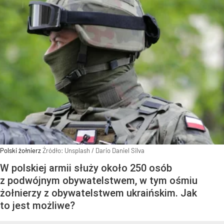
Polski żołnierz
Źródło:
Unsplash
/
Dario Daniel Silva
W polskiej armii służy około 250 osób
z podwójnym obywatelstwem, w tym ośmiu
żołnierzy z obywatelstwem ukraińskim. Jak
to jest możliwe?