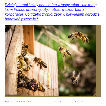
Dzisiaj niemal każdy chce mieć własny miód – ule mają
już w Polsce uniwersytety, hotele, muzea, biura i
korporacje. Co trzeba zrobić, żeby w niewielkim ogrodzie
hodować pszczoły?
Blisko 2600 zł jeszcze przed końcem wakacji.