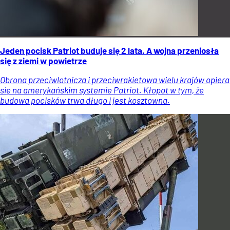
Jeden pocisk Patriot buduje się 2 lata. A wojna przeniosła
się z ziemi w powietrze
Obrona przeciwlotnicza i przeciwrakietowa wielu krajów opiera
się na amerykańskim systemie Patriot. Kłopot w tym, że
budowa pocisków trwa długo i jest kosztowna.