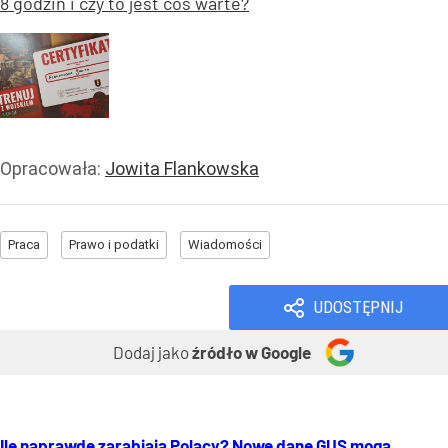
8 godzin i czy to jest coś warte?
Opracowała:
Jowita Flankowska
Praca
Prawo i podatki
Wiadomości
UDOSTĘPNIJ
Dodaj jako
źródło w Google
Ile naprawdę zarabiają Polacy? Nowe dane GUS mogą