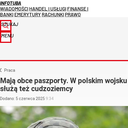
INFOTUBA
WIADOMOŚCI
HANDEL I USŁUGI
FINANSE I
BANKI
EMERYTURY
RACHUNKI
PRAWO
SZUKAJ
MENU
Praca
Mają obce paszporty. W polskim wojsku
służą też cudzoziemcy
Dodano:
5
czerwca
2025
9:34