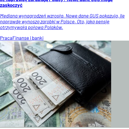
zaskoczyć
Mediana wynagrodzeń wzrosła. Nowe dane GUS pokazują, ile
naprawdę wynoszą zarobki w Polsce. Oto, jaką pensję
otrzymywała połowa Polaków.
Praca
Finanse i banki