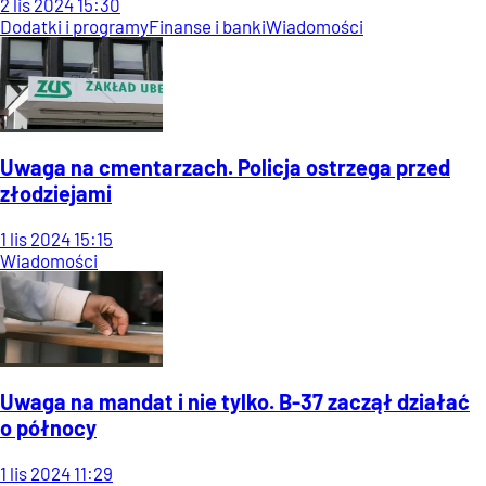
2
lis
2024
15:30
Dodatki i programy
Finanse i banki
Wiadomości
Uwaga na cmentarzach. Policja ostrzega przed
złodziejami
1
lis
2024
15:15
Wiadomości
Uwaga na mandat i nie tylko. B-37 zaczął działać
o północy
1
lis
2024
11:29