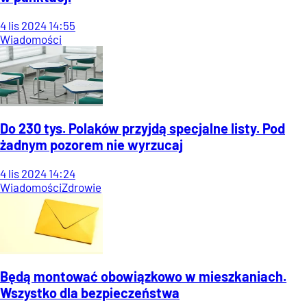
4
lis
2024
14:55
Wiadomości
Do 230 tys. Polaków przyjdą specjalne listy. Pod
żadnym pozorem nie wyrzucaj
4
lis
2024
14:24
Wiadomości
Zdrowie
Będą montować obowiązkowo w mieszkaniach.
Wszystko dla bezpieczeństwa