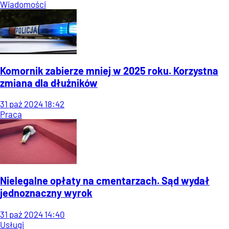
Wiadomości
Komornik zabierze mniej w 2025 roku. Korzystna
zmiana dla dłużników
31
paź
2024
18:42
Praca
Nielegalne opłaty na cmentarzach. Sąd wydał
jednoznaczny wyrok
31
paź
2024
14:40
Usługi