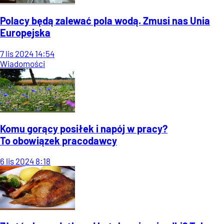
Polacy będą zalewać pola wodą. Zmusi nas Unia
Europejska
7
lis
2024
14:54
Wiadomości
Komu gorący posiłek i napój w pracy?
To obowiązek pracodawcy
6
lis
2024
8:18