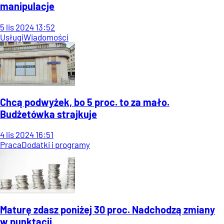
manipulacje
5
lis
2024
13:52
Usługi
Wiadomości
Chcą podwyżek, bo 5 proc. to za mało.
Budżetówka strajkuje
4
lis
2024
16:51
Praca
Dodatki i programy
Maturę zdasz poniżej 30 proc. Nadchodzą zmiany
w punktacji