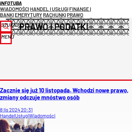
INFOTUBA
WIADOMOŚCI
HANDEL I USŁUGI
FINANSE I
BANKI
EMERYTURY
RACHUNKI
PRAWO
PRAWO I PODATKI
SZUKAJ
MENU
Zacznie się już 10 listopada. Wchodzi nowe prawo,
zmiany odczuje mnóstwo osób
8
lis
2024
20:31
Handel
Usługi
Wiadomości