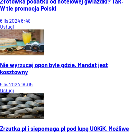
Złotówka podatku od hotelowej gwiazdki? Tak.
W tle promocja Polski
6
lis
2024
6:48
Usługi
Nie wyrzucaj opon byle gdzie. Mandat jest
kosztowny
5
lis
2024
16:05
Usługi
Zrzutka.pl i siepomaga.pl pod lupą UOKiK. Możliwe