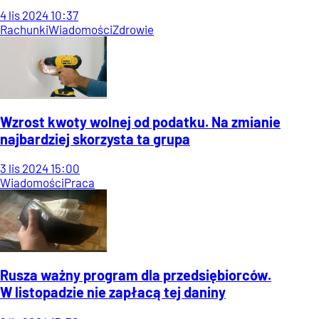
4
lis
2024
10:37
Rachunki
Wiadomości
Zdrowie
Wzrost kwoty wolnej od podatku. Na zmianie
najbardziej skorzysta ta grupa
3
lis
2024
15:00
Wiadomości
Praca
Rusza ważny program dla przedsiębiorców.
W listopadzie nie zapłacą tej daniny