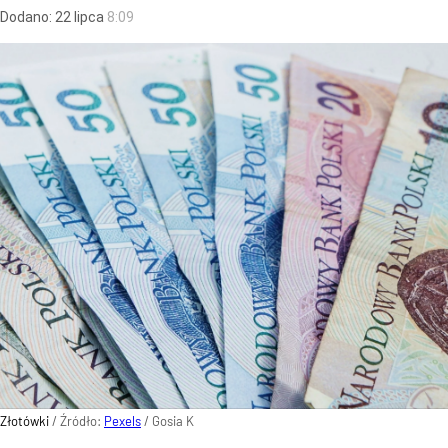
Dodano:
22
lipca
8:09
Złotówki
/ Źródło:
Pexels
/
Gosia K