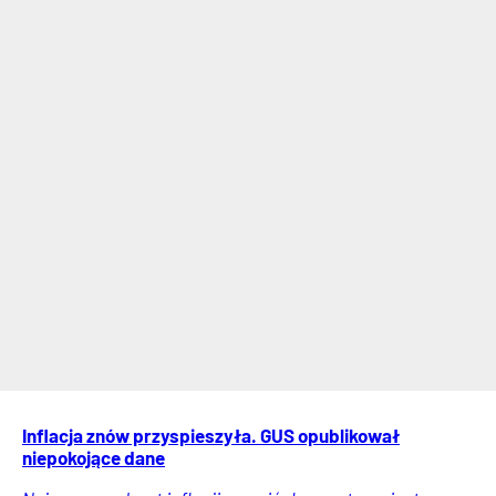
Inflacja znów przyspieszyła. GUS opublikował
niepokojące dane