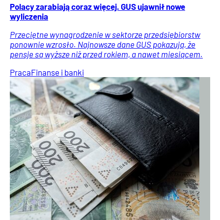
Polacy zarabiają coraz więcej. GUS ujawnił nowe
wyliczenia
Przeciętne wynagrodzenie w sektorze przedsiębiorstw
ponownie wzrosło. Najnowsze dane GUS pokazują, że
pensje są wyższe niż przed rokiem, a nawet miesiącem.
Praca
Finanse i banki