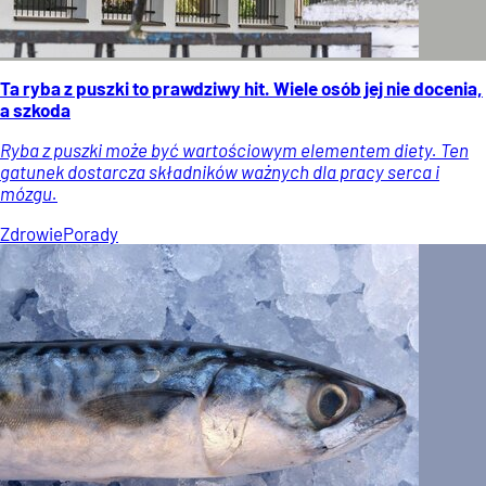
Ta ryba z puszki to prawdziwy hit. Wiele osób jej nie docenia,
a szkoda
Ryba z puszki może być wartościowym elementem diety. Ten
gatunek dostarcza składników ważnych dla pracy serca i
mózgu.
Zdrowie
Porady