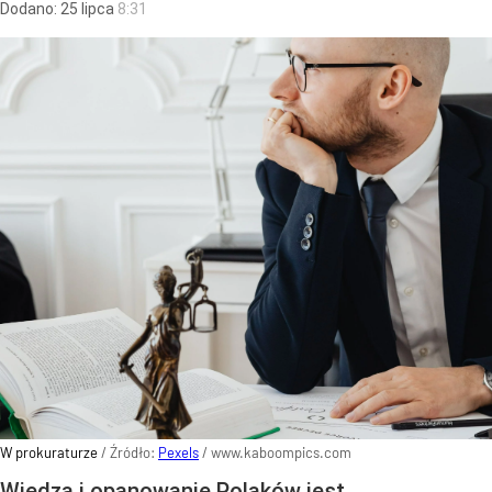
Dodano:
25
lipca
8:31
W prokuraturze
/ Źródło:
Pexels
/
www.kaboompics.com
Wiedza i opanowanie Polaków jest