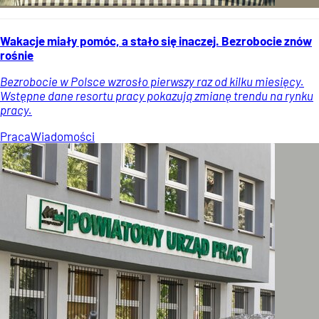
Wakacje miały pomóc, a stało się inaczej. Bezrobocie znów
rośnie
Bezrobocie w Polsce wzrosło pierwszy raz od kilku miesięcy.
Wstępne dane resortu pracy pokazują zmianę trendu na rynku
pracy.
Praca
Wiadomości