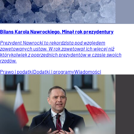
Bilans Karola Nawrockiego. Minął rok prezydentury
Prezydent Nawrocki to rekordzista pod względem
zawetowanych ustaw. W rok zawetował ich więcej niż
którykolwiek z poprzednich prezydentów w czasie swoich
rządów.
Prawo i podatki
Dodatki i programy
Wiadomości