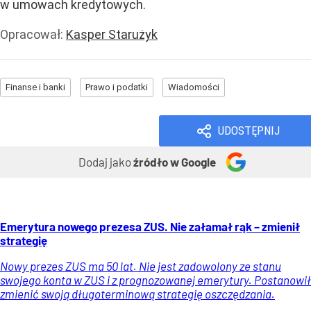
w umowach kredytowych.
Opracował:
Kasper Starużyk
Finanse i banki
Prawo i podatki
Wiadomości
UDOSTĘPNIJ
Dodaj jako
źródło w Google
Emerytura nowego prezesa ZUS. Nie załamał rąk – zmienił
strategię
Nowy prezes ZUS ma 50 lat. Nie jest zadowolony ze stanu
swojego konta w ZUS i z prognozowanej emerytury. Postanowił
zmienić swoją długoterminową strategię oszczędzania.