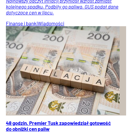
Najnowszy odczyt inflacji przyniósł wzrost zamiast
kolejnego spadku. Podbiły go paliwa. GUS podał dane
dotyczące cen w lipcu.
Finanse i banki
Wiadomości
48 godzin. Premier Tusk zapowiedział gotowość
do obniżki cen paliw