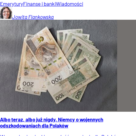
Emerytury
Finanse i banki
Wiadomości
Jowita
Flankowska
Albo teraz, albo już nigdy. Niemcy o wojennych
odszkodowaniach dla Polaków