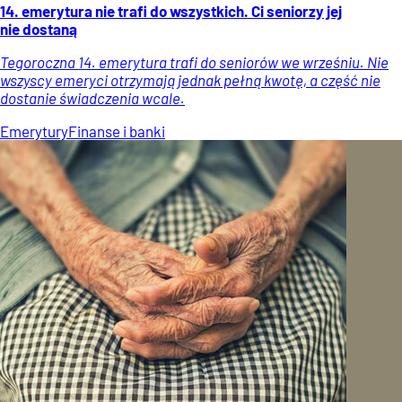
14. emerytura nie trafi do wszystkich. Ci seniorzy jej
nie dostaną
Tegoroczna 14. emerytura trafi do seniorów we wrześniu. Nie
wszyscy emeryci otrzymają jednak pełną kwotę, a część nie
dostanie świadczenia wcale.
Emerytury
Finanse i banki