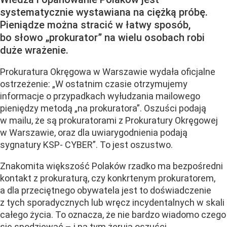
systematycznie wystawiana na ciężką próbę.
Pieniądze można stracić w łatwy sposób,
bo słowo „prokurator” na wielu osobach robi
duże wrażenie.
Prokuratura Okręgowa w Warszawie wydała oficjalne
ostrzeżenie: „W ostatnim czasie otrzymujemy
informacje o przypadkach wyłudzania mailowego
pieniędzy metodą „na prokuratora”. Oszuści podają
w mailu, że są prokuratorami z Prokuratury Okręgowej
w Warszawie, oraz dla uwiarygodnienia podają
sygnatury KSP- CYBER”. To jest oszustwo.
Znakomita większość Polaków rzadko ma bezpośredni
kontakt z prokuraturą, czy konkrtenym prokuratorem,
a dla przeciętnego obywatela jest to doświadczenie
z tych sporadycznych lub wręcz incydentalnych w skali
całego życia. To oznacza, że nie bardzo wiadomo czego
się spodziewać – i na tym żeruja oszuści.