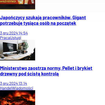
Japończycy szukają pracowników. Gigant
potrzebuje tysiąca osób na początek
3
gru
2024
14:54
Praca
Usługi
Ministerstwo zaostrza normy. Pellet i brykiet
drzewny pod ścisłą kontrolą
3
gru
2024
13:14
Handel
Wiadomości