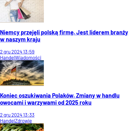
Niemcy przejęli polską firmę. Jest liderem branży
w naszym kraju
2
gru
2024
13:59
Handel
Wiadomości
Koniec oszukiwania Polaków. Zmiany w handlu
owocami i warzywami od 2025 roku
2
gru
2024
13:33
Handel
Zdrowie