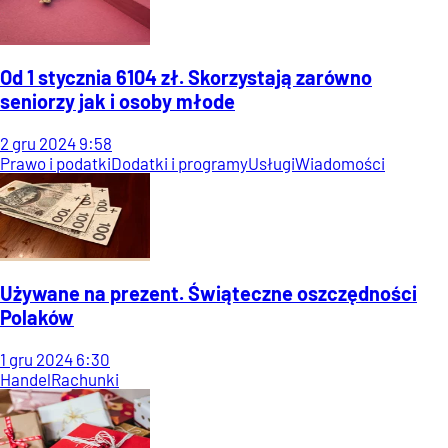
Od 1 stycznia 6104 zł. Skorzystają zarówno
seniorzy jak i osoby młode
2
gru
2024
9:58
Prawo i podatki
Dodatki i programy
Usługi
Wiadomości
Używane na prezent. Świąteczne oszczędności
Polaków
1
gru
2024
6:30
Handel
Rachunki