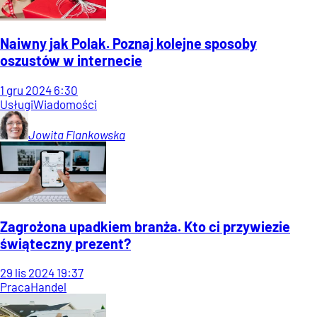
Naiwny jak Polak. Poznaj kolejne sposoby
oszustów w internecie
1
gru
2024
6:30
Usługi
Wiadomości
Jowita
Flankowska
Zagrożona upadkiem branża. Kto ci przywiezie
świąteczny prezent?
29
lis
2024
19:37
Praca
Handel