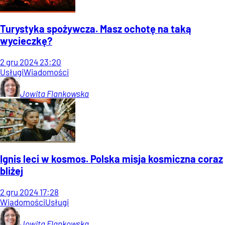
Turystyka spożywcza. Masz ochotę na taką
wycieczkę?
2
gru
2024
23:20
Usługi
Wiadomości
Jowita
Flankowska
Ignis leci w kosmos. Polska misja kosmiczna coraz
bliżej
2
gru
2024
17:28
Wiadomości
Usługi
Jowita
Flankowska