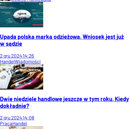
Upada polska marka odzieżowa. Wniosek jest już
w sądzie
2
gru
2024
14:26
Handel
Wiadomości
Dwie niedziele handlowe jeszcze w tym roku. Kiedy
dokładnie?
2
gru
2024
14:08
Praca
Handel