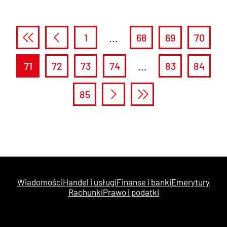
1
...
68
69
70
71
72
73
74
...
83
84
85
Wiadomości
Handel i usługi
Finanse i banki
Emerytury
Rachunki
Prawo i podatki