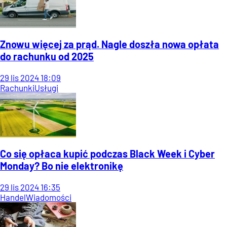
Znowu więcej za prąd. Nagle doszła nowa opłata
do rachunku od 2025
29
lis
2024
18:09
Rachunki
Usługi
Co się opłaca kupić podczas Black Week i Cyber
Monday? Bo nie elektronikę
29
lis
2024
16:35
Handel
Wiadomości