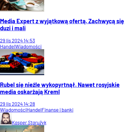
Media Expert z wyjątkową ofertą. Zachwycą się
duzi i mali
29
lis
2024
14:53
Handel
Wiadomości
Rubel się nieźle wykopyrtnął. Nawet rosyjskie
media oskarżają Kreml
29
lis
2024
14:28
Wiadomości
Handel
Finanse i banki
Kasper
Starużyk