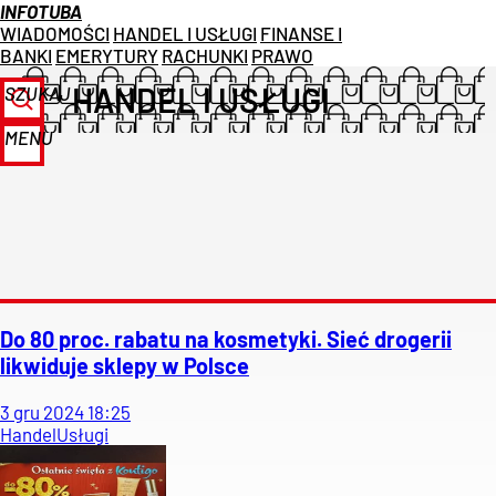
INFOTUBA
WIADOMOŚCI
HANDEL I USŁUGI
FINANSE I
BANKI
EMERYTURY
RACHUNKI
PRAWO
HANDEL I USŁUGI
SZUKAJ
MENU
Do 80 proc. rabatu na kosmetyki. Sieć drogerii
likwiduje sklepy w Polsce
3
gru
2024
18:25
Handel
Usługi