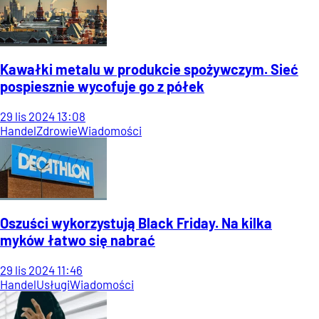
Kawałki metalu w produkcie spożywczym. Sieć
pospiesznie wycofuje go z półek
29
lis
2024
13:08
Handel
Zdrowie
Wiadomości
Oszuści wykorzystują Black Friday. Na kilka
myków łatwo się nabrać
29
lis
2024
11:46
Handel
Usługi
Wiadomości