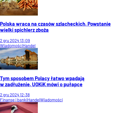
Polska wraca na czasów szlacheckich. Powstanie
wielki spichlerz zboża
2
gru
2024
13:09
Wiadomości
Handel
Tym sposobem Polacy łatwo wpadają
w zadłużenie. UOKiK mówi o pułapce
2
gru
2024
12:38
Finanse i banki
Handel
Wiadomości