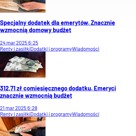
Specjalny dodatek dla emerytów. Znacznie
wzmocnią domowy budżet
24
mar
2025
6:25
Renty i zasiłki
Dodatki i programy
Wiadomości
312,71 zł comiesięcznego dodatku. Emeryci
znacznie wzmocnią budżet
21
mar
2025
6:28
Renty i zasiłki
Dodatki i programy
Wiadomości