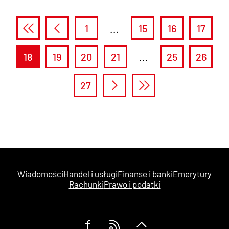
1
...
15
16
17
18
19
20
21
...
25
26
27
Wiadomości
Handel i usługi
Finanse i banki
Emerytury
Rachunki
Prawo i podatki