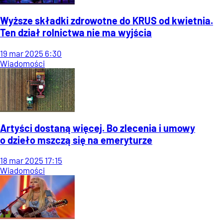
Wyższe składki zdrowotne do KRUS od kwietnia.
Ten dział rolnictwa nie ma wyjścia
19
mar
2025
6:30
Wiadomości
Artyści dostaną więcej. Bo zlecenia i umowy
o dzieło mszczą się na emeryturze
18
mar
2025
17:15
Wiadomości