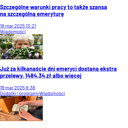
Szczególne warunki pracy to także szansa
na szczególną emeryturę
18
mar
2025
13:21
Wiadomości
Już za kilkanaście dni emeryci dostaną ekstra
przelewy. 1484,34 zł albo więcej
18
mar
2025
9:38
Dodatki i programy
Wiadomości