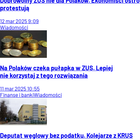
Dobrowolny ZUS nie dla Polaków. Ekonomiści ostro
protestują
12
mar
2025
9:09
Wiadomości
Na Polaków czeka pułapka w ZUS. Lepiej
nie korzystaj z tego rozwiązania
11
mar
2025
10:55
Finanse i banki
Wiadomości
Deputat węglowy bez podatku. Kolejarze z KRUS