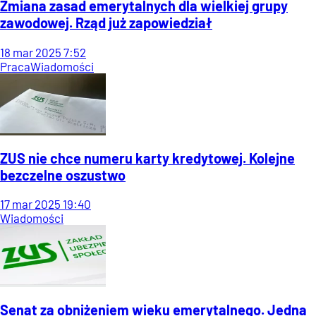
Zmiana zasad emerytalnych dla wielkiej grupy
zawodowej. Rząd już zapowiedział
18
mar
2025
7:52
Praca
Wiadomości
ZUS nie chce numeru karty kredytowej. Kolejne
bezczelne oszustwo
17
mar
2025
19:40
Wiadomości
Senat za obniżeniem wieku emerytalnego. Jedna