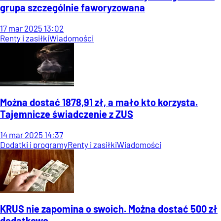
grupa szczególnie faworyzowana
17
mar
2025
13:02
Renty i zasiłki
Wiadomości
Można dostać 1878,91 zł, a mało kto korzysta.
Tajemnicze świadczenie z ZUS
14
mar
2025
14:37
Dodatki i programy
Renty i zasiłki
Wiadomości
KRUS nie zapomina o swoich. Można dostać 500 zł
dodatkowo