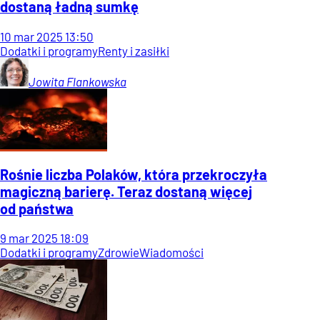
dostaną ładną sumkę
10
mar
2025
13:50
Dodatki i programy
Renty i zasiłki
Jowita
Flankowska
Rośnie liczba Polaków, która przekroczyła
magiczną barierę. Teraz dostaną więcej
od państwa
9
mar
2025
18:09
Dodatki i programy
Zdrowie
Wiadomości