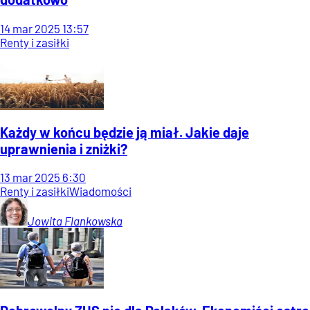
14
mar
2025
13:57
Renty i zasiłki
Każdy w końcu będzie ją miał. Jakie daje
uprawnienia i zniżki?
13
mar
2025
6:30
Renty i zasiłki
Wiadomości
Jowita
Flankowska