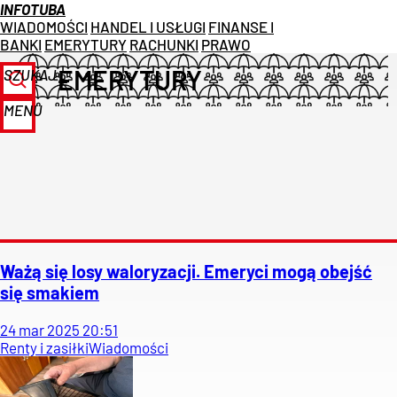
INFOTUBA
WIADOMOŚCI
HANDEL I USŁUGI
FINANSE I
BANKI
EMERYTURY
RACHUNKI
PRAWO
EMERYTURY
SZUKAJ
MENU
Ważą się losy waloryzacji. Emeryci mogą obejść
się smakiem
24
mar
2025
20:51
Renty i zasiłki
Wiadomości