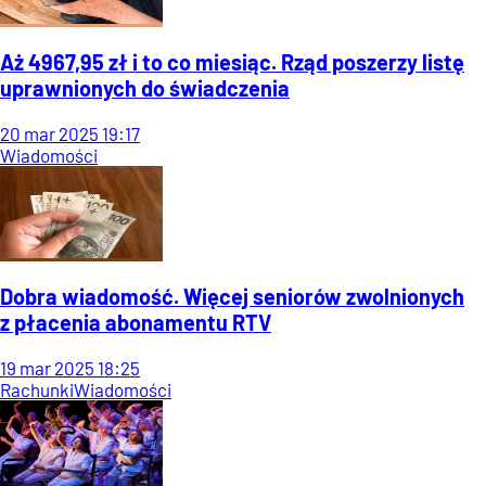
Aż 4967,95 zł i to co miesiąc. Rząd poszerzy listę
uprawnionych do świadczenia
20
mar
2025
19:17
Wiadomości
Dobra wiadomość. Więcej seniorów zwolnionych
z płacenia abonamentu RTV
19
mar
2025
18:25
Rachunki
Wiadomości