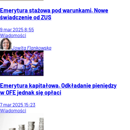
Emerytura stażowa pod warunkami. Nowe
świadczenie od ZUS
9
mar
2025
8:55
Wiadomości
Jowita
Flankowska
Emerytura kapitałowa. Odkładanie pieniędzy
w OFE jednak się opłaci
7
mar
2025
15:23
Wiadomości