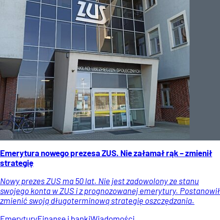
Emerytura nowego prezesa ZUS. Nie załamał rąk – zmienił
strategię
Nowy prezes ZUS ma 50 lat. Nie jest zadowolony ze stanu
swojego konta w ZUS i z prognozowanej emerytury. Postanowił
zmienić swoją długoterminową strategię oszczędzania.
Emerytury
Finanse i banki
Wiadomości