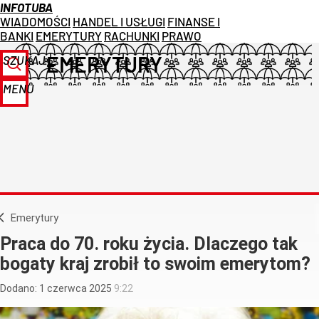
INFOTUBA
WIADOMOŚCI
HANDEL I USŁUGI
FINANSE I
BANKI
EMERYTURY
RACHUNKI
PRAWO
EMERYTURY
SZUKAJ
MENU
Emerytury
Praca do 70. roku życia. Dlaczego tak
bogaty kraj zrobił to swoim emerytom?
Dodano:
1
czerwca
2025
9:22