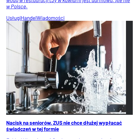
w Polsce.
Usługi
Handel
Wiadomości
Nacisk na seniorów. ZUS nie chce dłużej wypłacać
świadczeń w tej formie