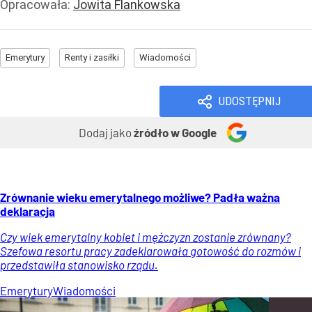
Opracowała:
Jowita Flankowska
Emerytury
Renty i zasiłki
Wiadomości
UDOSTĘPNIJ
Dodaj jako
źródło w Google
Zrównanie wieku emerytalnego możliwe? Padła ważna
deklaracja
Czy wiek emerytalny kobiet i mężczyzn zostanie zrównany?
Szefowa resortu pracy zadeklarowała gotowość do rozmów i
przedstawiła stanowisko rządu.
Emerytury
Wiadomości