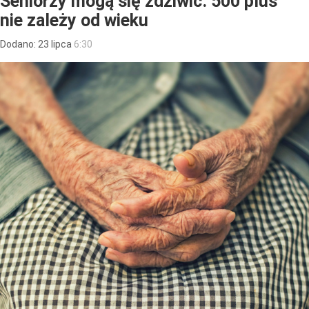
Seniorzy mogą się zdziwić. 500 plus
nie zależy od wieku
Dodano:
23
lipca
6:30