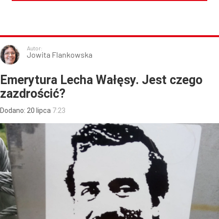
Autor:
Jowita Flankowska
Emerytura Lecha Wałęsy. Jest czego
zazdrościć?
Dodano:
20
lipca
7:23