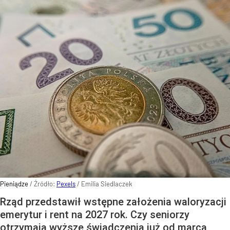
Pieniądze
/ Źródło:
Pexels
/
Emilia Siedlaczek
Rząd przedstawił wstępne założenia waloryzacji
emerytur i rent na 2027 rok. Czy seniorzy
otrzymają wyższe świadczenia już od marca