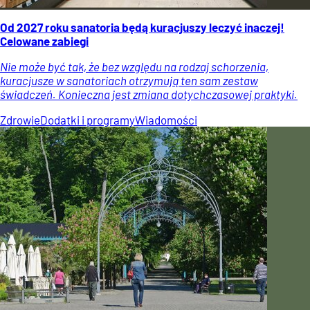
Od 2027 roku sanatoria będą kuracjuszy leczyć inaczej!
Celowane zabiegi
Nie może być tak, że bez względu na rodzaj schorzenia,
kuracjusze w sanatoriach otrzymują ten sam zestaw
świadczeń. Konieczna jest zmiana dotychczasowej praktyki.
Zdrowie
Dodatki i programy
Wiadomości