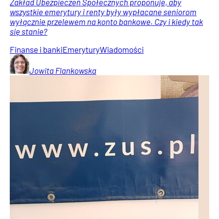
Zakład Ubezpieczeń Społecznych proponuje, aby
wszystkie emerytury i renty były wypłacane seniorom
wyłącznie przelewem na konto bankowe. Czy i kiedy tak
się stanie?
Finanse i banki
Emerytury
Wiadomości
Jowita
Flankowska