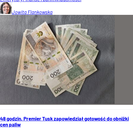
Jowita
Flankowska
48 godzin. Premier Tusk zapowiedział gotowość do obniżki
cen paliw