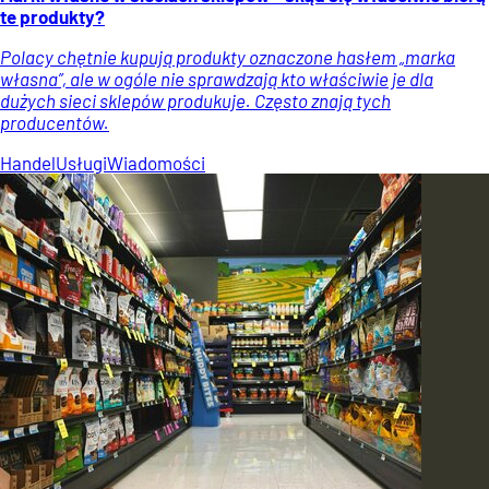
te produkty?
Polacy chętnie kupują produkty oznaczone hasłem „marka
własna”, ale w ogóle nie sprawdzają kto właściwie je dla
dużych sieci sklepów produkuje. Często znają tych
producentów.
Handel
Usługi
Wiadomości