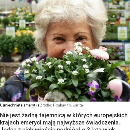
Uśmiechnięta emerytka
Źródło:
Pixabay
/
silviarita
Nie jest żadną tajemnicą w których europejskich
krajach emeryci mają najwyższe świadczenia.
Jeden z nich właśnie podniósł o 3 lata wiek