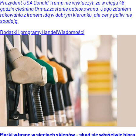
Prezydent USA Donald Trump nie wykluczył, że w ciągu 48
godzin cieśnina Ormuz zostanie odblokowana. Jego zdaniem
rokowania z Iranem idą w dobrym kierunku, ale ceny paliw nie
spadają.
Dodatki i programy
Handel
Wiadomości
Marki własne w sieciach sklepów – skąd się właściwie biorą