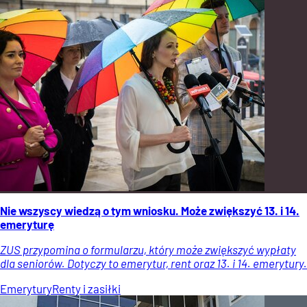
Nie wszyscy wiedzą o tym wniosku. Może zwiększyć 13. i 14.
emeryturę
ZUS przypomina o formularzu, który może zwiększyć wypłaty
dla seniorów. Dotyczy to emerytur, rent oraz 13. i 14. emerytury.
Emerytury
Renty i zasiłki