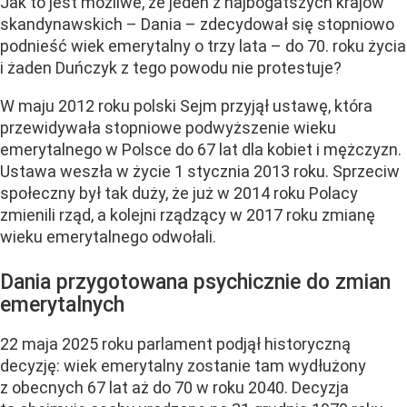
Jak to jest możliwe, że jeden z najbogatszych krajów
skandynawskich – Dania – zdecydował się stopniowo
podnieść wiek emerytalny o trzy lata – do 70. roku życia
i żaden Duńczyk z tego powodu nie protestuje?
W maju 2012 roku polski Sejm przyjął ustawę, która
przewidywała stopniowe podwyższenie wieku
emerytalnego w Polsce do 67 lat dla kobiet i mężczyzn.
Ustawa weszła w życie 1 stycznia 2013 roku. Sprzeciw
społeczny był tak duży, że już w 2014 roku Polacy
zmienili rząd, a kolejni rządzący w 2017 roku zmianę
wieku emerytalnego odwołali.
Dania przygotowana psychicznie do zmian
emerytalnych
22 maja 2025 roku parlament podjął historyczną
decyzję:
wiek emerytalny zostanie tam wydłużony
z obecnych 67 lat aż do 70
w roku 2040. Decyzja