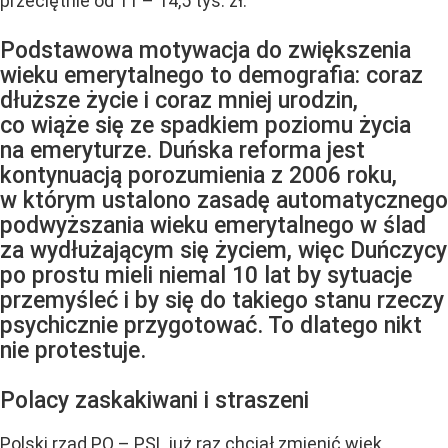
przeciętnie od 11 – 14,5 tys. zł.
Podstawowa motywacja do zwiększenia
wieku emerytalnego to demografia: coraz
dłuższe życie i coraz mniej urodzin,
co wiąże się ze spadkiem poziomu życia
na emeryturze. Duńska reforma jest
kontynuacją porozumienia z 2006 roku,
w którym ustalono zasadę automatycznego
podwyższania wieku emerytalnego w ślad
za wydłużającym się życiem, więc Duńczycy
po prostu mieli niemal 10 lat by sytuacje
przemyśleć i by się do takiego stanu rzeczy
psychicznie przygotować. To dlatego nikt
nie protestuje.
Polacy zaskakiwani i straszeni
Polski rząd PO – PSL już raz chciał zmienić wiek