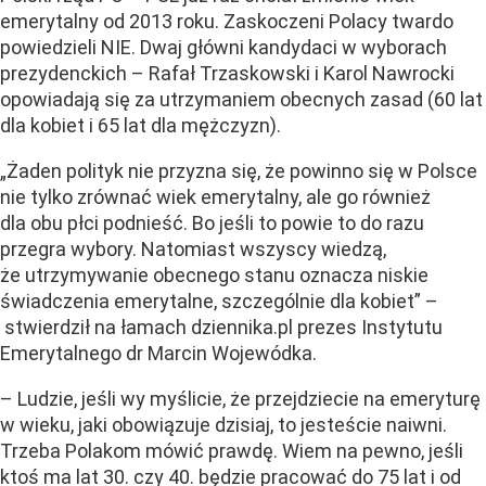
emerytalny od 2013 roku. Zaskoczeni Polacy twardo
powiedzieli NIE. Dwaj główni kandydaci w wyborach
prezydenckich – Rafał Trzaskowski i Karol Nawrocki
opowiadają się za utrzymaniem obecnych zasad (60 lat
dla kobiet i 65 lat dla mężczyzn).
„Żaden polityk nie przyzna się, że powinno się w Polsce
nie tylko zrównać wiek emerytalny, ale go również
dla obu płci podnieść. Bo jeśli to powie to do razu
przegra wybory. Natomiast wszyscy wiedzą,
że utrzymywanie obecnego stanu oznacza niskie
świadczenia emerytalne, szczególnie dla kobiet” –
stwierdził na łamach dziennika.pl prezes Instytutu
Emerytalnego dr Marcin Wojewódka.
– Ludzie, jeśli wy myślicie, że przejdziecie na emeryturę
w wieku, jaki obowiązuje dzisiaj, to jesteście naiwni.
Trzeba Polakom mówić prawdę. Wiem na pewno, jeśli
ktoś ma lat 30. czy 40. będzie pracować do 75 lat i od