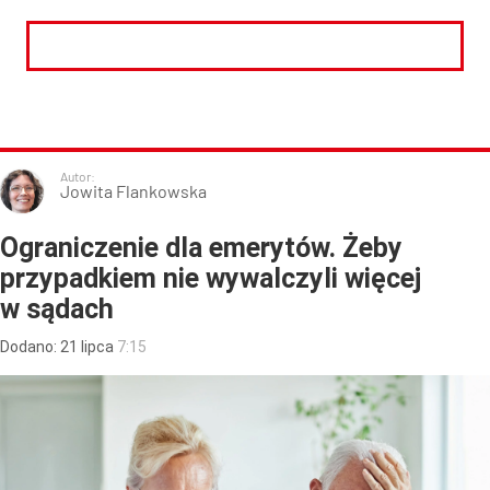
CZYTAJ DALEJ
Autor:
Jowita Flankowska
Ograniczenie dla emerytów. Żeby
przypadkiem nie wywalczyli więcej
w sądach
Dodano:
21
lipca
7:15