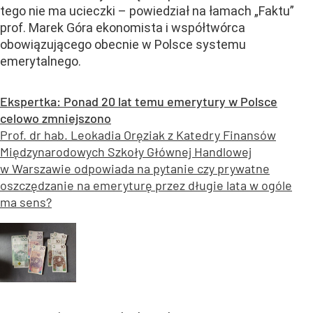
tego nie ma ucieczki – powiedział na łamach „Faktu”
prof. Marek Góra ekonomista i współtwórca
obowiązującego obecnie w Polsce systemu
emerytalnego.
Ekspertka: Ponad 20 lat temu emerytury w Polsce
celowo zmniejszono
Prof. dr hab. Leokadia Oręziak z Katedry Finansów
Międzynarodowych Szkoły Głównej Handlowej
w Warszawie odpowiada na pytanie czy prywatne
oszczędzanie na emeryturę przez długie lata w ogóle
ma sens?