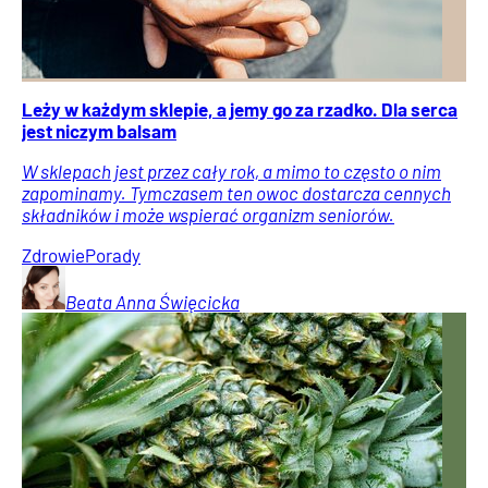
Leży w każdym sklepie, a jemy go za rzadko. Dla serca
jest niczym balsam
W sklepach jest przez cały rok, a mimo to często o nim
zapominamy. Tymczasem ten owoc dostarcza cennych
składników i może wspierać organizm seniorów.
Zdrowie
Porady
Beata Anna
Święcicka