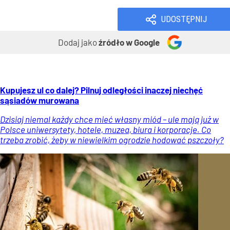
UDOSTĘPNIJ
Dodaj jako
źródło w Google
Kupujesz ul co dalej? Pilnuj odległości inaczej niechęć
sąsiadów murowana
Dzisiaj niemal każdy chce mieć własny miód – ule mają już w
Polsce uniwersytety, hotele, muzea, biura i korporacje. Co
trzeba zrobić, żeby w niewielkim ogrodzie hodować pszczoły?