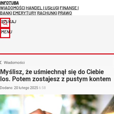
INFOTUBA
WIADOMOŚCI
HANDEL I USŁUGI
FINANSE I
BANKI
EMERYTURY
RACHUNKI
PRAWO
SZUKAJ
MENU
Wiadomości
Myślisz, że uśmiechnął się do Ciebie
los. Potem zostajesz z pustym kontem
Dodano:
20
lutego
2025
6:58