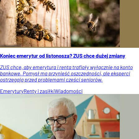
Koniec emerytur od listonosza? ZUS chce dużej zmiany
ZUS chce, aby emerytura i renta trafiały wyłącznie na konto
bankowe. Pomysł ma przynieść oszczędności, ale eksperci
ostrzegają przed problemami części seniorów.
Emerytury
Renty i zasiłki
Wiadomości