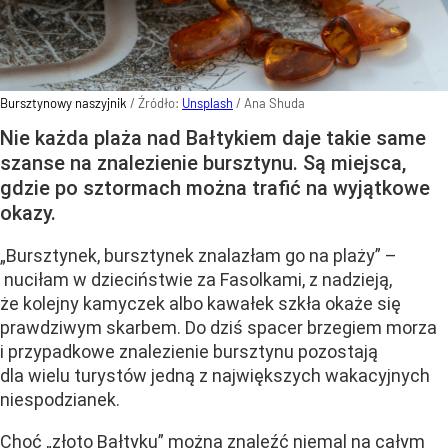
Bursztynowy naszyjnik
/ Źródło:
Unsplash
/
Ana Shuda
Nie każda plaża nad Bałtykiem daje takie same
szanse na znalezienie bursztynu. Są miejsca,
gdzie po sztormach można trafić na wyjątkowe
okazy.
„Bursztynek, bursztynek znalazłam go na plaży” –
nuciłam w dzieciństwie za Fasolkami, z nadzieją,
że kolejny kamyczek albo kawałek szkła okaże się
prawdziwym skarbem. Do dziś spacer brzegiem morza
i przypadkowe znalezienie bursztynu pozostają
dla wielu turystów jedną z największych wakacyjnych
niespodzianek.
Choć „złoto Bałtyku” można znaleźć niemal na całym