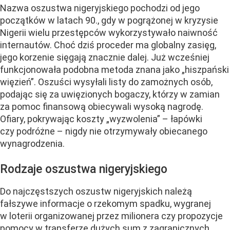
Nazwa oszustwa nigeryjskiego pochodzi od jego
początków w latach 90., gdy w pogrążonej w kryzysie
Nigerii wielu przestępców wykorzystywało naiwność
internautów. Choć dziś proceder ma globalny zasięg,
jego korzenie sięgają znacznie dalej. Już wcześniej
funkcjonowała podobna metoda znana jako „hiszpański
więzień”. Oszuści wysyłali listy do zamożnych osób,
podając się za uwięzionych bogaczy, którzy w zamian
za pomoc finansową obiecywali wysoką nagrodę.
Ofiary, pokrywając koszty „wyzwolenia” – łapówki
czy podróżne – nigdy nie otrzymywały obiecanego
wynagrodzenia.
Rodzaje oszustwa nigeryjskiego
Do najczęstszych oszustw nigeryjskich należą
fałszywe informacje o rzekomym spadku, wygranej
w loterii organizowanej przez milionera czy propozycje
pomocy w transferze dużych sum z zagranicznych