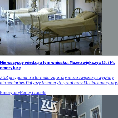
Nie wszyscy wiedzą o tym wniosku. Może zwiększyć 13. i 14.
emeryturę
ZUS przypomina o formularzu, który może zwiększyć wypłaty
dla seniorów. Dotyczy to emerytur, rent oraz 13. i 14. emerytury.
Emerytury
Renty i zasiłki