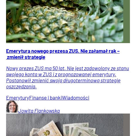
Emerytura nowego prezesa ZUS. Nie załamał rąk –
zmienił strategię
Nowy prezes ZUS ma 50 lat. Nie jest zadowolony ze stanu
swojego konta w ZUS i z prognozowanej emerytury.
Postanowił zmienić swoją długoterminową strategię
oszczędzania.
Emerytury
Finanse i banki
Wiadomości
Jowita
Flankowska