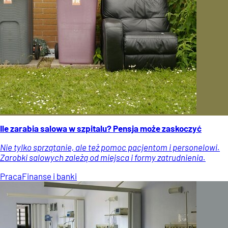
Ile zarabia salowa w szpitalu? Pensja może zaskoczyć
Nie tylko sprzątanie, ale też pomoc pacjentom i personelowi.
Zarobki salowych zależą od miejsca i formy zatrudnienia.
Praca
Finanse i banki