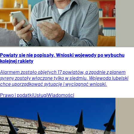
Powiaty się nie popisały. Wnioski wojewody po wybuchu
kolejnej rakiety
Alarmem zostało objętych 17 powiatów, a zgodnie z planem
syreny zostały włączone tylko w siedmiu. Wojewoda lubelski
chce uporządkować sytuację i wyciągnąć wnioski.
Prawo i podatki
Usługi
Wiadomości