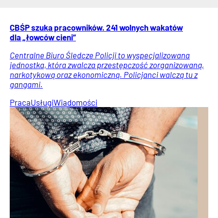
CBŚP szuka pracowników. 241 wolnych wakatów
dla „łowców cieni”
Centralne Biuro Śledcze Policji to wyspecjalizowana
jednostka, która zwalcza przestępczość zorganizowaną,
narkotykową oraz ekonomiczną. Policjanci walczą tu z
gangami.
Praca
Usługi
Wiadomości