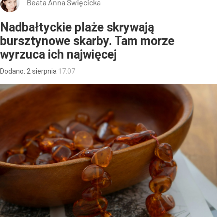
Beata Anna Święcicka
Nadbałtyckie plaże skrywają
bursztynowe skarby. Tam morze
wyrzuca ich najwięcej
Dodano:
2
sierpnia
17:07