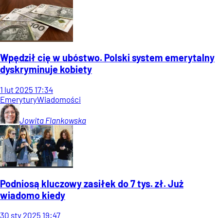
Wpędził cię w ubóstwo. Polski system emerytalny
dyskryminuje kobiety
1
lut
2025
17:34
Emerytury
Wiadomości
Jowita
Flankowska
Podniosą kluczowy zasiłek do 7 tys. zł. Już
wiadomo kiedy
30
sty
2025
19:47