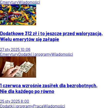
Emerytury
Wiadomości
Dodatkowe 312 zł i to jeszcze przed waloryzacją.
Wielu emerytów się załapie
27
sty
2025
10:06
Emerytury
Dodatki i programy
Wiadomości
1 czerwca wzrośnie zasiłek dla bezrobotnych.
Nie dla każdego po równo
25
sty
2025
8:00
Dodatki i programy
Praca
Wiadomości