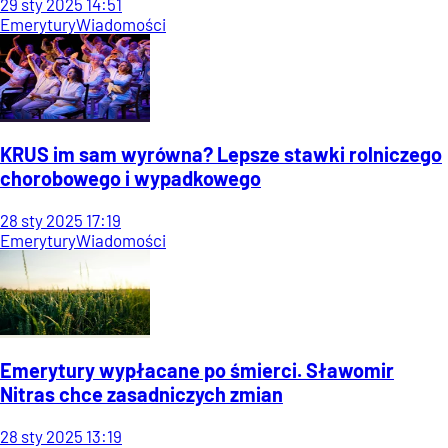
29
sty
2025
14:51
Emerytury
Wiadomości
KRUS im sam wyrówna? Lepsze stawki rolniczego
chorobowego i wypadkowego
28
sty
2025
17:19
Emerytury
Wiadomości
Emerytury wypłacane po śmierci. Sławomir
Nitras chce zasadniczych zmian
28
sty
2025
13:19