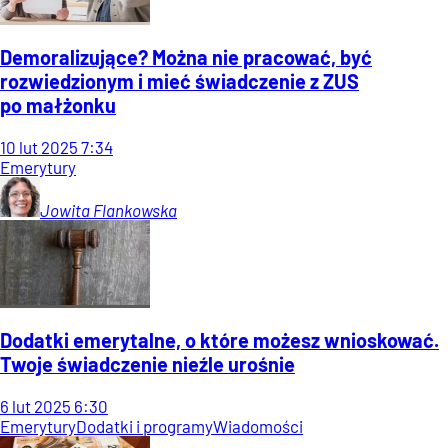
Demoralizujące? Można nie pracować, być
rozwiedzionym i mieć świadczenie z ZUS
po małżonku
10
lut
2025
7:34
Emerytury
Jowita
Flankowska
Dodatki emerytalne, o które możesz wnioskować.
Twoje świadczenie nieźle urośnie
6
lut
2025
6:30
Emerytury
Dodatki i programy
Wiadomości