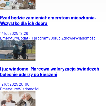
Rząd będzie zamieniał emerytom mieszkania.
Wszystko dla ich dobra
14
lut
2025
12:26
Emerytury
Dodatki i programy
Usługi
Zdrowie
Wiadomości
I już wiadomo. Marcowa waloryzacja świadczeń
boleśnie uderzy po kieszeni
12
lut
2025
20:00
Emerytury
Wiadomości