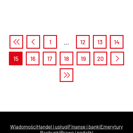
1
...
12
13
14
15
16
17
18
19
20
Wiadomości
Handel i usługi
Finanse i banki
Emerytury
Rachunki
Prawo i podatki