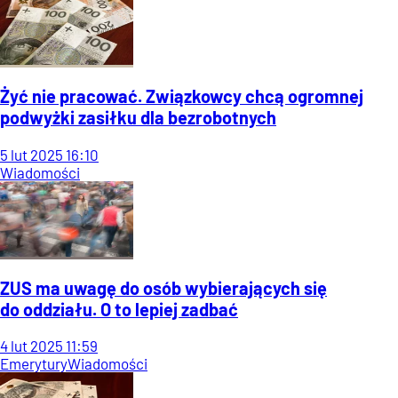
Żyć nie pracować. Związkowcy chcą ogromnej
podwyżki zasiłku dla bezrobotnych
5
lut
2025
16:10
Wiadomości
ZUS ma uwagę do osób wybierających się
do oddziału. O to lepiej zadbać
4
lut
2025
11:59
Emerytury
Wiadomości