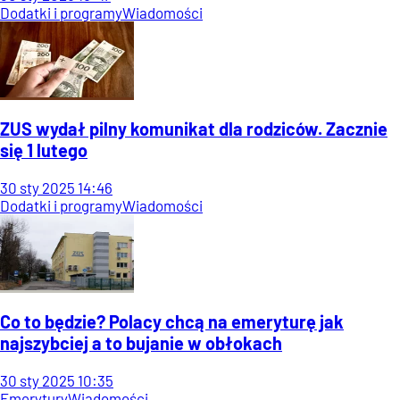
Dodatki i programy
Wiadomości
ZUS wydał pilny komunikat dla rodziców. Zacznie
się 1 lutego
30
sty
2025
14:46
Dodatki i programy
Wiadomości
Co to będzie? Polacy chcą na emeryturę jak
najszybciej a to bujanie w obłokach
30
sty
2025
10:35
Emerytury
Wiadomości