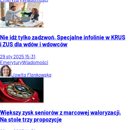
Nie idź tylko zadzwoń. Specjalne infolinie w KRUS
i ZUS dla wdów i wdowców
29
sty
2025
15:31
Emerytury
Wiadomości
Jowita
Flankowska
Większy zysk seniorów z marcowej waloryzacji.
Na stole trzy propozycje