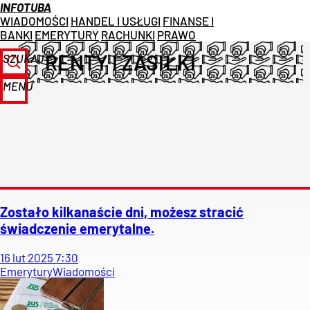
INFOTUBA
WIADOMOŚCI
HANDEL I USŁUGI
FINANSE I
BANKI
EMERYTURY
RACHUNKI
PRAWO
RENTY I ZASIŁKI
SZUKAJ
MENU
Zostało kilkanaście dni, możesz stracić
świadczenie emerytalne.
16
lut
2025
7:30
Emerytury
Wiadomości