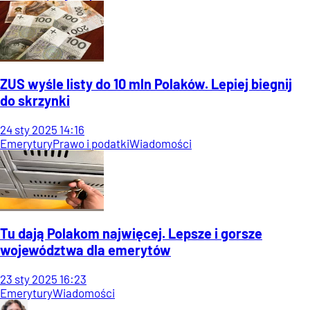
ZUS wyśle listy do 10 mln Polaków. Lepiej biegnij
do skrzynki
24
sty
2025
14:16
Emerytury
Prawo i podatki
Wiadomości
Tu dają Polakom najwięcej. Lepsze i gorsze
województwa dla emerytów
23
sty
2025
16:23
Emerytury
Wiadomości