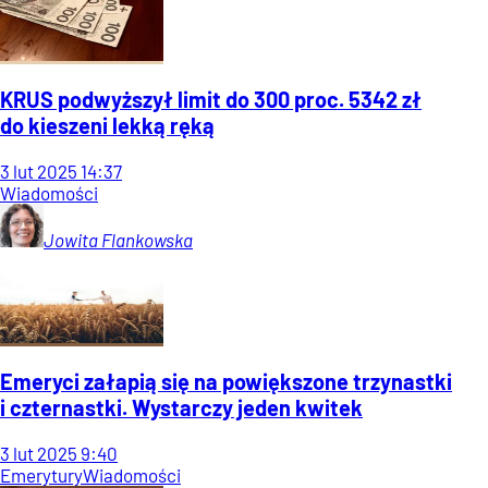
KRUS podwyższył limit do 300 proc. 5342 zł
do kieszeni lekką ręką
3
lut
2025
14:37
Wiadomości
Jowita
Flankowska
Emeryci załapią się na powiększone trzynastki
i czternastki. Wystarczy jeden kwitek
3
lut
2025
9:40
Emerytury
Wiadomości