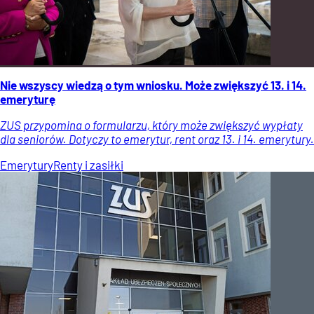
Nie wszyscy wiedzą o tym wniosku. Może zwiększyć 13. i 14.
emeryturę
ZUS przypomina o formularzu, który może zwiększyć wypłaty
dla seniorów. Dotyczy to emerytur, rent oraz 13. i 14. emerytury.
Emerytury
Renty i zasiłki