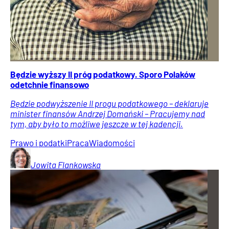
Będzie wyższy II próg podatkowy. Sporo Polaków
odetchnie finansowo
Będzie podwyższenie II progu podatkowego – deklaruje
minister finansów Andrzej Domański – Pracujemy nad
tym, aby było to możliwe jeszcze w tej kadencji.
Prawo i podatki
Praca
Wiadomości
Jowita
Flankowska