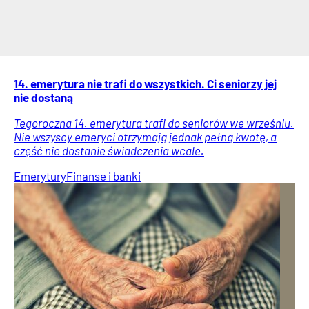
14. emerytura nie trafi do wszystkich. Ci seniorzy jej
nie dostaną
Tegoroczna 14. emerytura trafi do seniorów we wrześniu.
Nie wszyscy emeryci otrzymają jednak pełną kwotę, a
część nie dostanie świadczenia wcale.
Emerytury
Finanse i banki