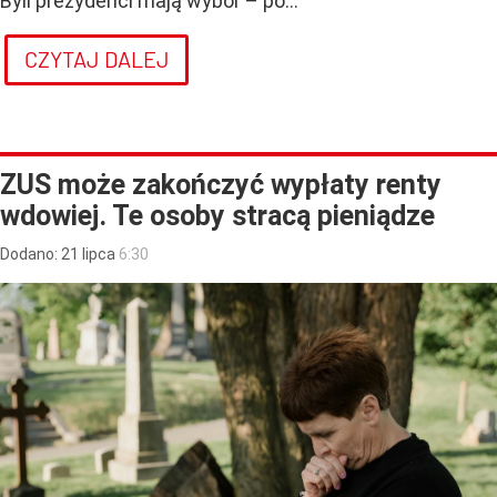
Byli prezydenci mają wybór – po...
CZYTAJ DALEJ
ZUS może zakończyć wypłaty renty
wdowiej. Te osoby stracą pieniądze
Dodano:
21
lipca
6:30