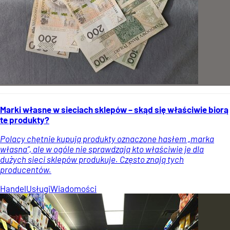
Marki własne w sieciach sklepów – skąd się właściwie biorą
te produkty?
Polacy chętnie kupują produkty oznaczone hasłem „marka
własna”, ale w ogóle nie sprawdzają kto właściwie je dla
dużych sieci sklepów produkuje. Często znają tych
producentów.
Handel
Usługi
Wiadomości