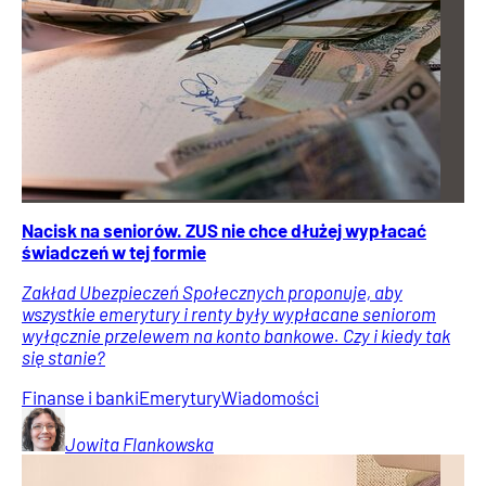
Nacisk na seniorów. ZUS nie chce dłużej wypłacać
świadczeń w tej formie
Zakład Ubezpieczeń Społecznych proponuje, aby
wszystkie emerytury i renty były wypłacane seniorom
wyłącznie przelewem na konto bankowe. Czy i kiedy tak
się stanie?
Finanse i banki
Emerytury
Wiadomości
Jowita
Flankowska