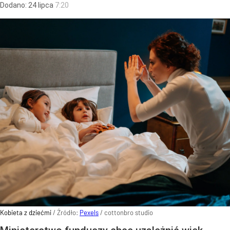
Dodano:
24
lipca
7:20
Kobieta z dziećmi
/ Źródło:
Pexels
/
cottonbro studio