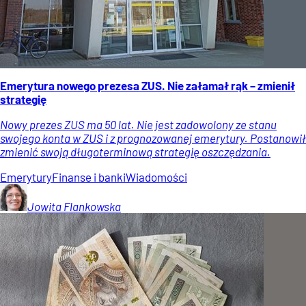
Emerytura nowego prezesa ZUS. Nie załamał rąk – zmienił
strategię
Nowy prezes ZUS ma 50 lat. Nie jest zadowolony ze stanu
swojego konta w ZUS i z prognozowanej emerytury. Postanowił
zmienić swoją długoterminową strategię oszczędzania.
Emerytury
Finanse i banki
Wiadomości
Jowita
Flankowska