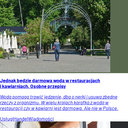
Jednak będzie darmowa woda w restauracjach
i kawiarniach. Osobne przepisy
Woda pomaga trawić jedzenie, dba o nerki i usuwa zbędne
rzeczy z organizmu. W wielu krajach karafka z wodą w
restauracji czy w kawiarni jest darmowa. Ale nie w Polsce.
Usługi
Handel
Wiadomości