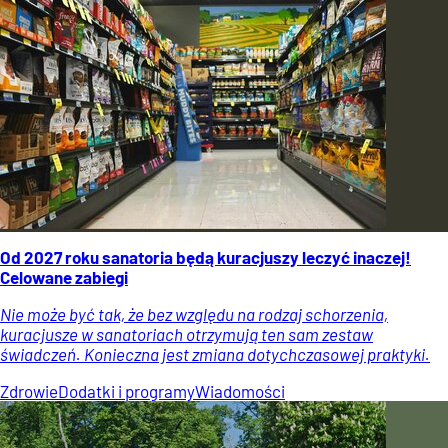
Od 2027 roku sanatoria będą kuracjuszy leczyć inaczej!
Celowane zabiegi
Nie może być tak, że bez względu na rodzaj schorzenia,
kuracjusze w sanatoriach otrzymują ten sam zestaw
świadczeń. Konieczna jest zmiana dotychczasowej praktyki.
Zdrowie
Dodatki i programy
Wiadomości