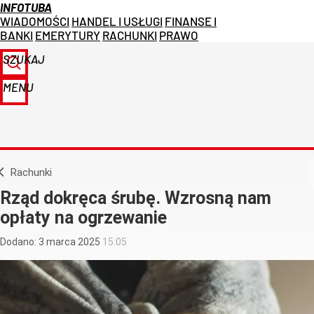
INFOTUBA
WIADOMOŚCI
HANDEL I USŁUGI
FINANSE I
BANKI
EMERYTURY
RACHUNKI
PRAWO
SZUKAJ
MENU
Rachunki
Rząd dokręca śrubę. Wzrosną nam
opłaty na ogrzewanie
Dodano:
3
marca
2025
15:05