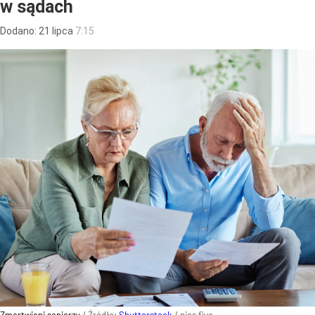
w sądach
Dodano:
21
lipca
7:15
Zmartwieni seniorzy
/ Źródło:
Shutterstock
/
pics five