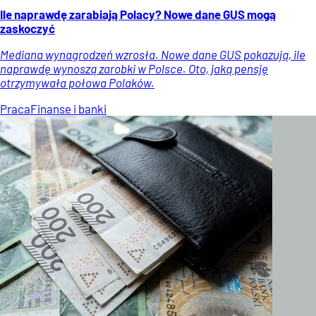
Ile naprawdę zarabiają Polacy? Nowe dane GUS mogą
zaskoczyć
Mediana wynagrodzeń wzrosła. Nowe dane GUS pokazują, ile
naprawdę wynoszą zarobki w Polsce. Oto, jaką pensję
otrzymywała połowa Polaków.
Praca
Finanse i banki