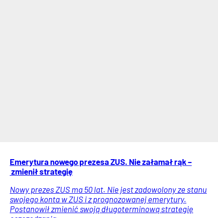
Emerytura nowego prezesa ZUS. Nie załamał rąk –
zmienił strategię
Nowy prezes ZUS ma 50 lat. Nie jest zadowolony ze stanu
swojego konta w ZUS i z prognozowanej emerytury.
Postanowił zmienić swoją długoterminową strategię