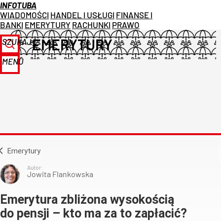
INFOTUBA
WIADOMOŚCI
HANDEL I USŁUGI
FINANSE I
BANKI
EMERYTURY
RACHUNKI
PRAWO
EMERYTURY
SZUKAJ
MENU
Emerytury
Autor:
Jowita Flankowska
Emerytura zbliżona wysokością
do pensji – kto ma za to zapłacić?