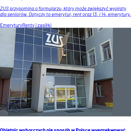
ZUS przypomina o formularzu, który może zwiększyć wypłaty
dla seniorów. Dotyczy to emerytur, rent oraz 13. i 14. emerytury.
Emerytury
Renty i zasiłki
Obietnic wyborczych nie sposób w Polsce wyegzekwować.