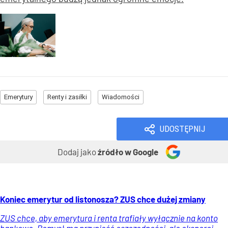
Emerytury
Renty i zasiłki
Wiadomości
UDOSTĘPNIJ
Dodaj jako
źródło w Google
Koniec emerytur od listonosza? ZUS chce dużej zmiany
ZUS chce, aby emerytura i renta trafiały wyłącznie na konto
bankowe. Pomysł ma przynieść oszczędności, ale eksperci