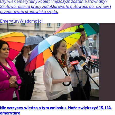
Czy wiek emerytalny kobiet i mężczyzn zostanie zrównany?
Szefowa resortu pracy zadeklarowała gotowość do rozmów i
przedstawiła stanowisko rządu.
Emerytury
Wiadomości
Nie wszyscy wiedzą o tym wniosku. Może zwiększyć 13. i 14.
emeryturę