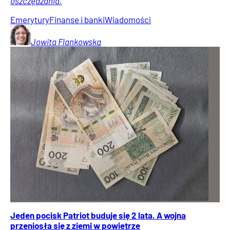
oszczędzania.
Emerytury
Finanse i banki
Wiadomości
Jowita
Flankowska
Jeden pocisk Patriot buduje się 2 lata. A wojna
przeniosła się z ziemi w powietrze