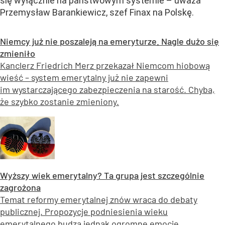
się wyłącznie na państwowym systemie – uważa
Przemysław Barankiewicz, szef Finax na Polskę.
Niemcy już nie poszaleją na emeryturze. Nagle dużo się
zmieniło
Kanclerz Friedrich Merz przekazał Niemcom hiobową
wieść – system emerytalny już nie zapewni
im wystarczającego zabezpieczenia na starość. Chyba,
że szybko zostanie zmieniony.
Wyższy wiek emerytalny? Ta grupa jest szczególnie
zagrożona
Temat reformy emerytalnej znów wraca do debaty
publicznej. Propozycje podniesienia wieku
emerytalnego budzą jednak ogromne emocje.