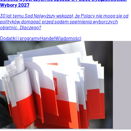
Wybory 2027
30 lat temu Sąd Najwyższy wskazał, że Polacy nie mogą się od
polityków domagać przed sądem spełnienia wyborczych
obietnic. Dlaczego?
Dodatki i programy
Handel
Wiadomości