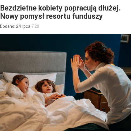
Bezdzietne kobiety popracują dłużej.
Nowy pomysł resortu funduszy
Dodano:
24
lipca
7:20