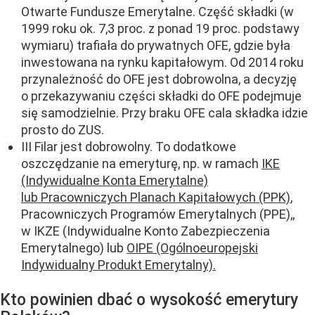
Otwarte Fundusze Emerytalne. Część składki (w
1999 roku ok. 7,3 proc. z ponad 19 proc. podstawy
wymiaru) trafiała do prywatnych OFE, gdzie była
inwestowana na rynku kapitałowym. Od 2014 roku
przynależność do OFE jest dobrowolna, a decyzję
o przekazywaniu części składki do OFE podejmuje
się samodzielnie. Przy braku OFE cala składka idzie
prosto do ZUS.
III Filar jest dobrowolny. To dodatkowe
oszczędzanie na emeryturę, np. w ramach
IKE
(Indywidualne Konta Emerytalne)
lub Pracowniczych Planach Kapitałowych (PPK)
,
Pracowniczych Programów Emerytalnych (PPE),,
w IKZE (Indywidualne Konto Zabezpieczenia
Emerytalnego) lub
OIPE (Ogólnoeuropejski
Indywidualny Produkt Emerytalny).
Kto powinien dbać o wysokość emerytury