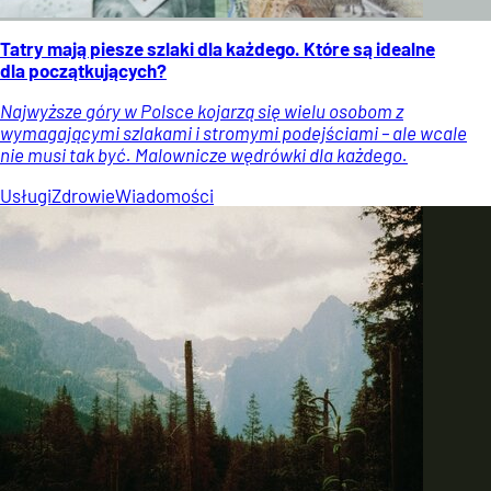
Tatry mają piesze szlaki dla każdego. Które są idealne
dla początkujących?
Najwyższe góry w Polsce kojarzą się wielu osobom z
wymagającymi szlakami i stromymi podejściami – ale wcale
nie musi tak być. Malownicze wędrówki dla każdego.
Usługi
Zdrowie
Wiadomości