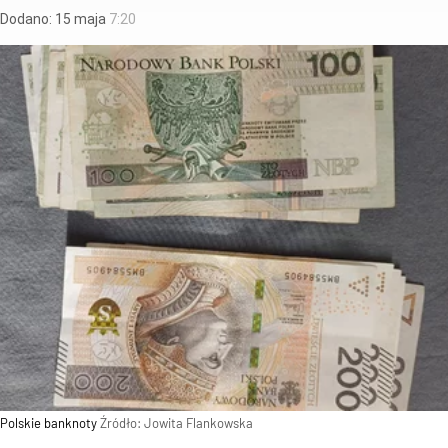
Dodano:
15
maja
7:20
Polskie banknoty
Źródło:
Jowita Flankowska