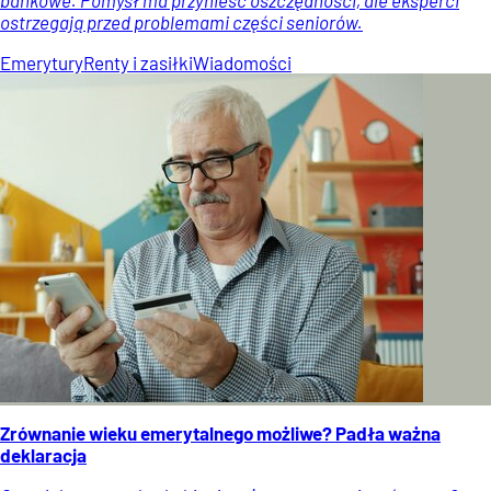
ostrzegają przed problemami części seniorów.
Emerytury
Renty i zasiłki
Wiadomości
Zrównanie wieku emerytalnego możliwe? Padła ważna
deklaracja