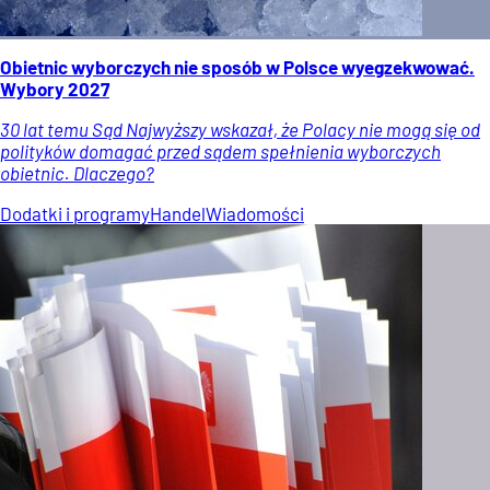
Obietnic wyborczych nie sposób w Polsce wyegzekwować.
Wybory 2027
30 lat temu Sąd Najwyższy wskazał, że Polacy nie mogą się od
polityków domagać przed sądem spełnienia wyborczych
obietnic. Dlaczego?
Dodatki i programy
Handel
Wiadomości