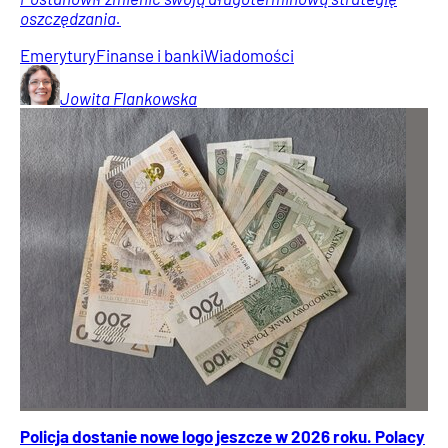
oszczędzania.
Emerytury
Finanse i banki
Wiadomości
Jowita
Flankowska
Policja dostanie nowe logo jeszcze w 2026 roku. Polacy