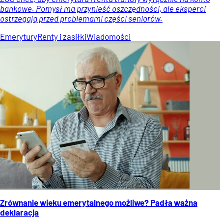
bankowe. Pomysł ma przynieść oszczędności, ale eksperci
ostrzegają przed problemami części seniorów.
Emerytury
Renty i zasiłki
Wiadomości
Zrównanie wieku emerytalnego możliwe? Padła ważna
deklaracja