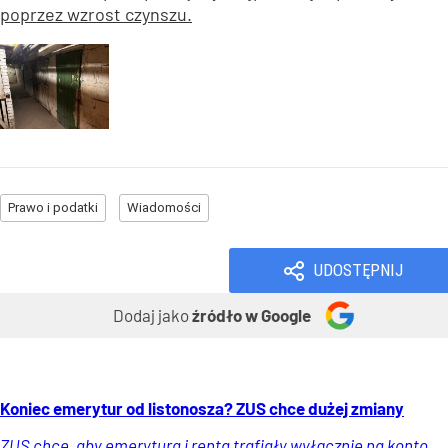
poprzez wzrost czynszu.
Prawo i podatki
Wiadomości
UDOSTĘPNIJ
Dodaj jako
źródło w Google
Koniec emerytur od listonosza? ZUS chce dużej zmiany
ZUS chce, aby emerytura i renta trafiały wyłącznie na konto