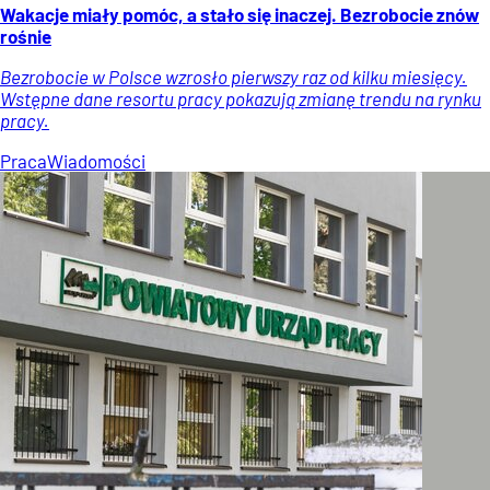
Wakacje miały pomóc, a stało się inaczej. Bezrobocie znów
rośnie
Bezrobocie w Polsce wzrosło pierwszy raz od kilku miesięcy.
Wstępne dane resortu pracy pokazują zmianę trendu na rynku
pracy.
Praca
Wiadomości