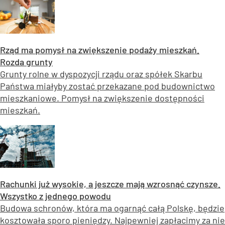
Rząd ma pomysł na zwiększenie podaży mieszkań.
Rozda grunty
Grunty rolne w dyspozycji rządu oraz spółek Skarbu
Państwa miałyby zostać przekazane pod budownictwo
mieszkaniowe. Pomysł na zwiększenie dostępności
mieszkań.
Rachunki już wysokie, a jeszcze mają wzrosnąć czynsze.
Wszystko z jednego powodu
Budowa schronów, która ma ogarnąć całą Polskę, będzie
kosztowała sporo pieniędzy. Najpewniej zapłacimy za nie