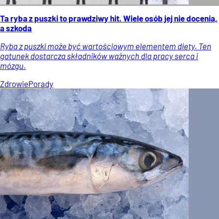
Ta ryba z puszki to prawdziwy hit. Wiele osób jej nie docenia,
a szkoda
Ryba z puszki może być wartościowym elementem diety. Ten
gatunek dostarcza składników ważnych dla pracy serca i
mózgu.
Zdrowie
Porady