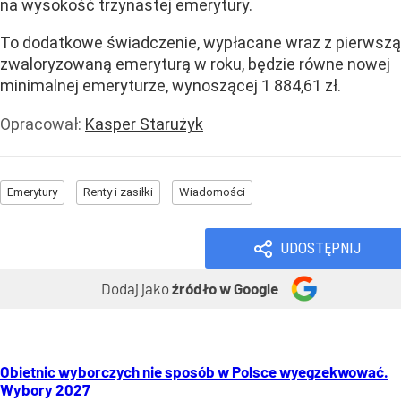
na wysokość trzynastej emerytury.
To dodatkowe świadczenie, wypłacane wraz z pierwszą
zwaloryzowaną emeryturą w roku, będzie równe nowej
minimalnej emeryturze, wynoszącej 1 884,61 zł.
Opracował:
Kasper Starużyk
Emerytury
Renty i zasiłki
Wiadomości
UDOSTĘPNIJ
Dodaj jako
źródło w Google
Obietnic wyborczych nie sposób w Polsce wyegzekwować.
Wybory 2027