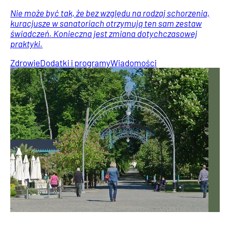
Nie może być tak, że bez względu na rodzaj schorzenia,
kuracjusze w sanatoriach otrzymują ten sam zestaw
świadczeń. Konieczna jest zmiana dotychczasowej
praktyki.
Zdrowie
Dodatki i programy
Wiadomości