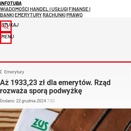
INFOTUBA
WIADOMOŚCI
HANDEL I USŁUGI
FINANSE I
BANKI
EMERYTURY
RACHUNKI
PRAWO
SZUKAJ
MENU
Emerytury
Aż 1933,23 zł dla emerytów. Rząd
rozważa sporą podwyżkę
Dodano:
22
grudnia
2024
7:00