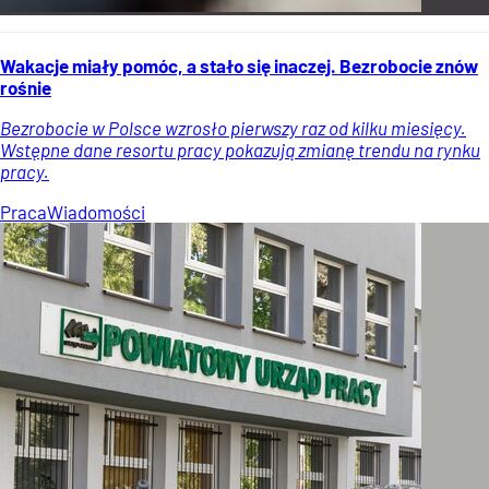
Wakacje miały pomóc, a stało się inaczej. Bezrobocie znów
rośnie
Bezrobocie w Polsce wzrosło pierwszy raz od kilku miesięcy.
Wstępne dane resortu pracy pokazują zmianę trendu na rynku
pracy.
Praca
Wiadomości