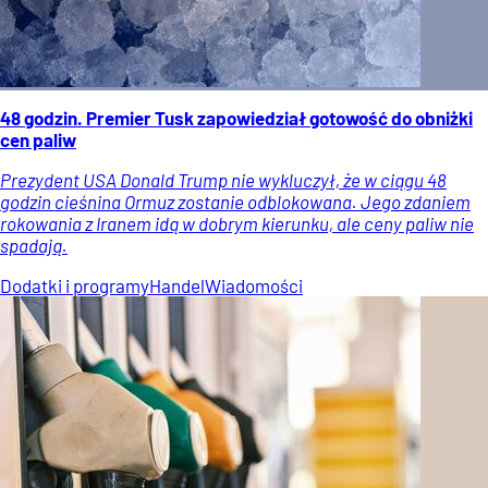
48 godzin. Premier Tusk zapowiedział gotowość do obniżki
cen paliw
Prezydent USA Donald Trump nie wykluczył, że w ciągu 48
godzin cieśnina Ormuz zostanie odblokowana. Jego zdaniem
rokowania z Iranem idą w dobrym kierunku, ale ceny paliw nie
spadają.
Dodatki i programy
Handel
Wiadomości