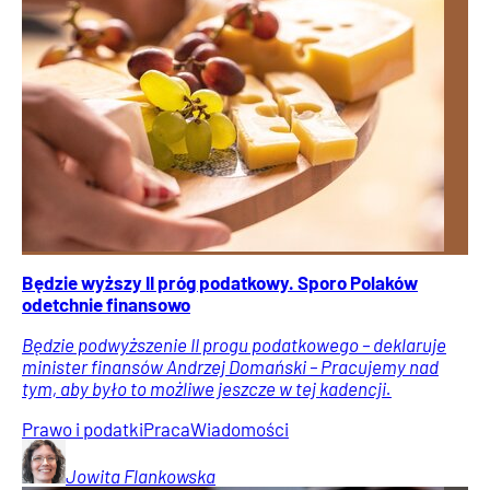
Będzie wyższy II próg podatkowy. Sporo Polaków
odetchnie finansowo
Będzie podwyższenie II progu podatkowego – deklaruje
minister finansów Andrzej Domański – Pracujemy nad
tym, aby było to możliwe jeszcze w tej kadencji.
Prawo i podatki
Praca
Wiadomości
Jowita
Flankowska