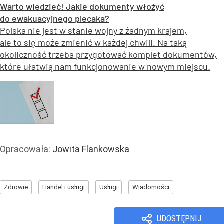
Warto wiedzieć! Jakie dokumenty włożyć
do ewakuacyjnego plecaka?
Polska nie jest w stanie wojny z żadnym krajem,
ale to się może zmienić w każdej chwili. Na taką
okoliczność trzeba przygotować komplet dokumentów,
które ułatwią nam funkcjonowanie w nowym miejscu.
Opracowała:
Jowita Flankowska
Zdrowie
Handel i usługi
Usługi
Wiadomości
UDOSTĘPNIJ