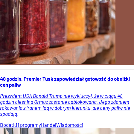
48 godzin. Premier Tusk zapowiedział gotowość do obniżki
cen paliw
Prezydent USA Donald Trump nie wykluczył, że w ciągu 48
godzin cieśnina Ormuz zostanie odblokowana. Jego zdaniem
rokowania z Iranem idą w dobrym kierunku, ale ceny paliw nie
spadają.
Dodatki i programy
Handel
Wiadomości