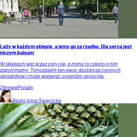
Leży w każdym sklepie, a jemy go za rzadko. Dla serca jest
niczym balsam
W sklepach jest przez cały rok, a mimo to często o nim
zapominamy. Tymczasem ten owoc dostarcza cennych
składników i może wspierać organizm seniorów.
Zdrowie
Porady
Beata Anna
Święcicka