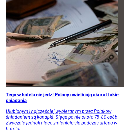
Tego w hotelu nie jedz! Polacy uwielbiają akurat takie
śniadania
Ulubionym i najczęściej wybieranym przez Polaków
śniadaniem są kanapki. Sięga po nie około 75–80 osób.
Zwyczaje jednak nieco zmieniają się podczas urlopu w
hotelu.