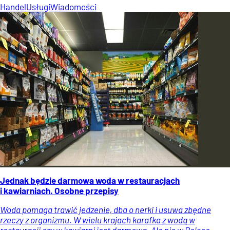
Handel
Usługi
Wiadomości
Jednak będzie darmowa woda w restauracjach
i kawiarniach. Osobne przepisy
Woda pomaga trawić jedzenie, dba o nerki i usuwa zbędne
rzeczy z organizmu. W wielu krajach karafka z wodą w
restauracji czy w kawiarni jest darmowa. Ale nie w Polsce.