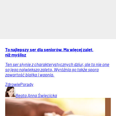
To najlepszy ser dla seniorów. Ma więcej zalet,
niż myślisz
Ten ser słynie z charakterystycznych dziur, ale to nie one
są jego największą zaletą. Wyróżnia go także spora
zawartość białka i wapnia.
Zdrowie
Porady
Beata Anna
Święcicka