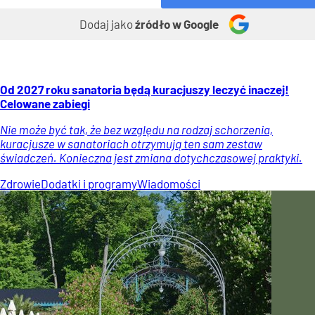
Dodaj jako
źródło w Google
Od 2027 roku sanatoria będą kuracjuszy leczyć inaczej!
Celowane zabiegi
Nie może być tak, że bez względu na rodzaj schorzenia,
kuracjusze w sanatoriach otrzymują ten sam zestaw
świadczeń. Konieczna jest zmiana dotychczasowej praktyki.
Zdrowie
Dodatki i programy
Wiadomości