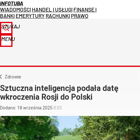
INFOTUBA
WIADOMOŚCI
HANDEL I USŁUGI
FINANSE I
BANKI
EMERYTURY
RACHUNKI
PRAWO
SZUKAJ
MENU
Zdrowie
Sztuczna inteligencja podała datę
wkroczenia Rosji do Polski
Dodano:
18
września
2025
8:03