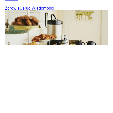
Zdrowie
Usługi
Wiadomości
Autor:
Beata Anna Święcicka