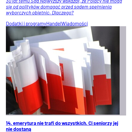
30 lat temu Sąd Najwyższy wskazał, że Polacy nie mogą
się od polityków domagać przed sądem spełnienia
wyborczych obietnic. Dlaczego?
Dodatki i programy
Handel
Wiadomości
14. emerytura nie trafi do wszystkich. Ci seniorzy jej
nie dostaną