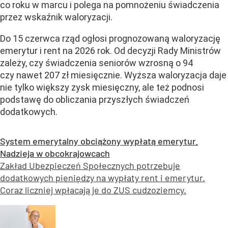
co roku w marcu i polega na pomnożeniu świadczenia
przez wskaźnik waloryzacji.
Do 15 czerwca rząd ogłosi prognozowaną waloryzację
emerytur i rent na 2026 rok. Od decyzji Rady Ministrów
zależy, czy świadczenia seniorów wzrosną o 94
czy nawet 207 zł miesięcznie. Wyższa waloryzacja daje
nie tylko większy zysk miesięczny, ale też podnosi
podstawę do obliczania przyszłych
świadczeń
dodatkowych
.
System emerytalny obciążony wypłatą emerytur.
Nadzieja w obcokrajowcach
Zakład Ubezpieczeń Społecznych potrzebuje
dodatkowych pieniędzy na wypłaty rent i emerytur.
Coraz liczniej wpłacają je do ZUS cudzoziemcy.