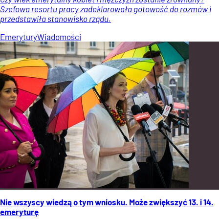
Szefowa resortu pracy zadeklarowała gotowość do rozmów i
przedstawiła stanowisko rządu.
Emerytury
Wiadomości
Nie wszyscy wiedzą o tym wniosku. Może zwiększyć 13. i 14.
emeryturę