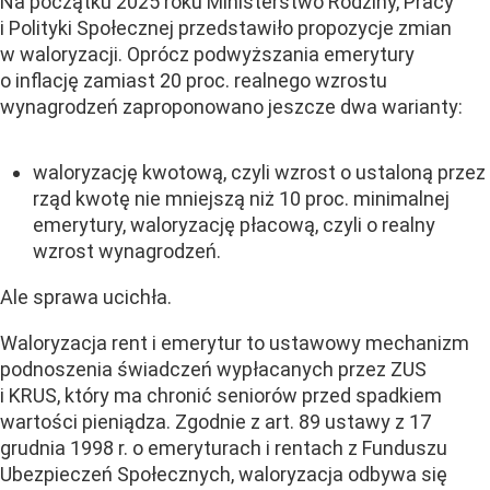
Na początku 2025 roku Ministerstwo Rodziny, Pracy
i Polityki Społecznej przedstawiło propozycje zmian
w waloryzacji. Oprócz podwyższania emerytury
o inflację zamiast 20 proc. realnego wzrostu
wynagrodzeń zaproponowano jeszcze dwa warianty:
waloryzację kwotową,
czyli wzrost o ustaloną przez
rząd kwotę nie mniejszą niż 10 proc. minimalnej
emerytury, waloryzację
płacową,
czyli o realny
wzrost wynagrodzeń.
Ale sprawa ucichła.
Waloryzacja rent i emerytur to ustawowy mechanizm
podnoszenia świadczeń wypłacanych przez ZUS
i KRUS, który ma chronić seniorów przed spadkiem
wartości pieniądza. Zgodnie z art. 89 ustawy z 17
grudnia 1998 r. o emeryturach i rentach z Funduszu
Ubezpieczeń Społecznych, waloryzacja odbywa się