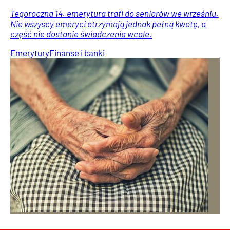
Tegoroczna 14. emerytura trafi do seniorów we wrześniu.
Nie wszyscy emeryci otrzymają jednak pełną kwotę, a
część nie dostanie świadczenia wcale.
Emerytury
Finanse i banki