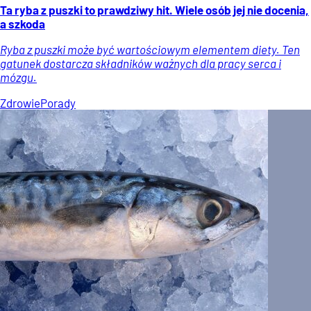
Ta ryba z puszki to prawdziwy hit. Wiele osób jej nie docenia,
a szkoda
Ryba z puszki może być wartościowym elementem diety. Ten
gatunek dostarcza składników ważnych dla pracy serca i
mózgu.
Zdrowie
Porady