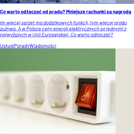
Co warto odłączać od prądu? Mniejsze rachunki są nagrodą
Im więcej sprzęt ma dodatkowych funkcji, tym więcej prądu
zużywa. A w Polsce ceny energii elektrycznych są jednymi z
najwyższych w Unii Europejskiej. Co warto odłączać?
Usługi
Porady
Wiadomości