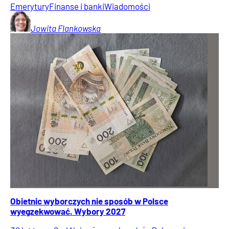
Emerytury
Finanse i banki
Wiadomości
Jowita
Flankowska
Obietnic wyborczych nie sposób w Polsce
wyegzekwować. Wybory 2027