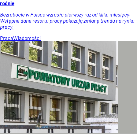
rośnie
Bezrobocie w Polsce wzrosło pierwszy raz od kilku miesięcy.
Wstępne dane resortu pracy pokazują zmianę trendu na rynku
pracy.
Praca
Wiadomości