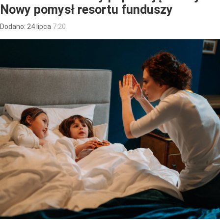
Nowy pomysł resortu funduszy
Dodano:
24
lipca
7:20