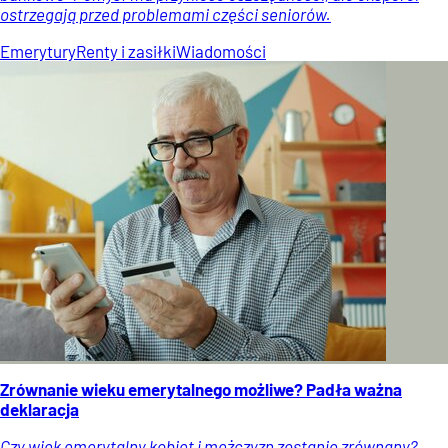
ostrzegają przed problemami części seniorów.
Emerytury
Renty i zasiłki
Wiadomości
Zrównanie wieku emerytalnego możliwe? Padła ważna
deklaracja
Czy wiek emerytalny kobiet i mężczyzn zostanie zrównany?