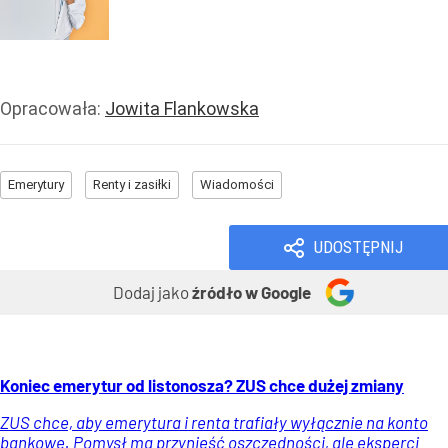
Opracowała:
Jowita Flankowska
Emerytury
Renty i zasiłki
Wiadomości
UDOSTĘPNIJ
Dodaj jako
źródło w Google
Koniec emerytur od listonosza? ZUS chce dużej zmiany
ZUS chce, aby emerytura i renta trafiały wyłącznie na konto
bankowe. Pomysł ma przynieść oszczędności, ale eksperci