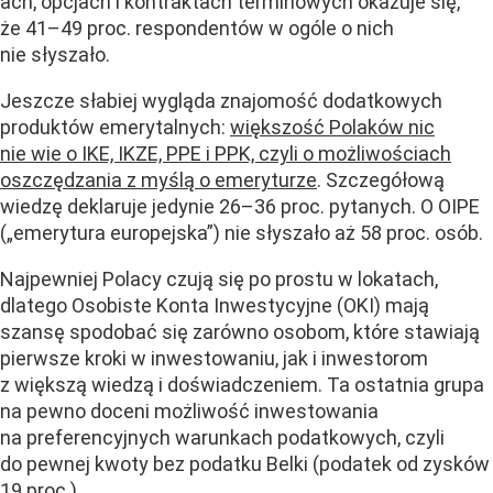
ach, opcjach i kontraktach terminowych okazuje się,
że 41–49 proc. respondentów w ogóle o nich
nie słyszało.
Jeszcze słabiej wygląda znajomość dodatkowych
produktów emerytalnych:
większość Polaków nic
nie wie o IKE, IKZE, PPE i PPK, czyli o możliwościach
oszczędzania z myślą o emeryturze
. Szczegółową
wiedzę deklaruje jedynie 26–36 proc. pytanych. O OIPE
(„emerytura europejska”) nie słyszało aż 58 proc. osób.
Najpewniej Polacy czują się po prostu w lokatach,
dlatego Osobiste Konta Inwestycyjne (OKI) mają
szansę spodobać się zarówno osobom, które stawiają
pierwsze kroki w inwestowaniu, jak i inwestorom
z większą wiedzą i doświadczeniem. Ta ostatnia grupa
na pewno doceni możliwość inwestowania
na preferencyjnych warunkach podatkowych, czyli
do pewnej kwoty bez podatku Belki (podatek od zysków
19 proc.).