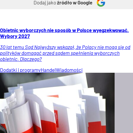
Dodaj jako
źródło w Google
Obietnic wyborczych nie sposób w Polsce wyegzekwować.
Wybory 2027
30 lat temu Sąd Najwyższy wskazał, że Polacy nie mogą się od
polityków domagać przed sądem spełnienia wyborczych
obietnic. Dlaczego?
Dodatki i programy
Handel
Wiadomości