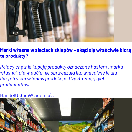
Marki własne w sieciach sklepów – skąd się właściwie biorą
te produkty?
Polacy chętnie kupują produkty oznaczone hasłem „marka
własna”, ale w ogóle nie sprawdzają kto właściwie je dla
dużych sieci sklepów produkuje. Często znają tych
producentów.
Handel
Usługi
Wiadomości