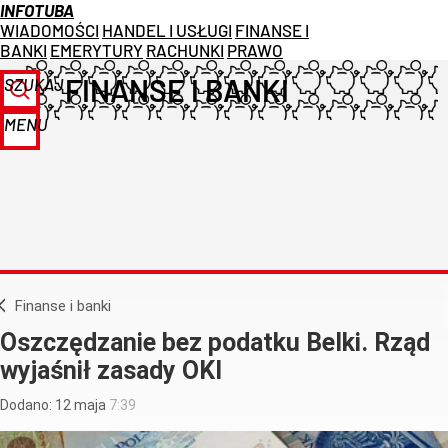
INFOTUBA
WIADOMOŚCI
HANDEL I USŁUGI
FINANSE I
BANKI
EMERYTURY
RACHUNKI
PRAWO
FINANSE I BANKI
SZUKAJ
MENU
Finanse i banki
Oszczędzanie bez podatku Belki. Rząd
wyjaśnił zasady OKI
Dodano:
12
maja
7:39