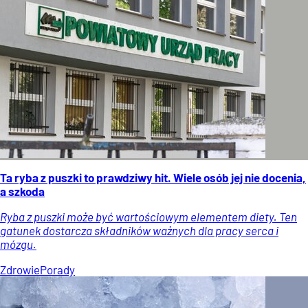
Ta ryba z puszki to prawdziwy hit. Wiele osób jej nie docenia,
a szkoda
Ryba z puszki może być wartościowym elementem diety. Ten
gatunek dostarcza składników ważnych dla pracy serca i
mózgu.
Zdrowie
Porady