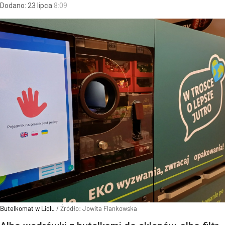
Dodano:
23
lipca
8:09
Butelkomat w Lidlu
/ Źródło:
Jowita Flankowska