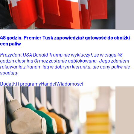
48 godzin. Premier Tusk zapowiedział gotowość do obniżki
cen paliw
Prezydent USA Donald Trump nie wykluczył, że w ciągu 48
godzin cieśnina Ormuz zostanie odblokowana. Jego zdaniem
rokowania z Iranem idą w dobrym kierunku, ale ceny paliw nie
spadają.
Dodatki i programy
Handel
Wiadomości