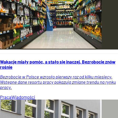
Wakacje miały pomóc, a stało się inaczej. Bezrobocie znów
rośnie
Bezrobocie w Polsce wzrosło pierwszy raz od kilku miesięcy.
Wstępne dane resortu pracy pokazują zmianę trendu na rynku
pracy.
Praca
Wiadomości