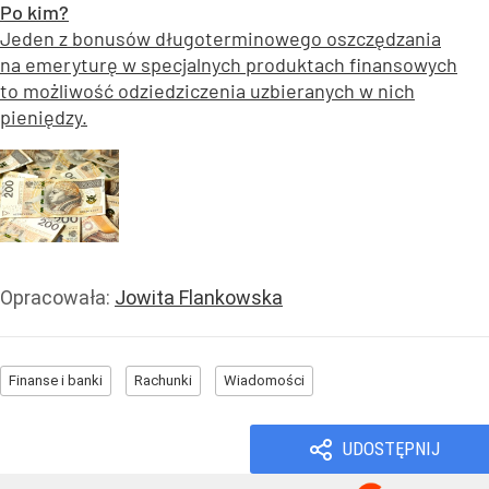
Po kim?
Jeden z bonusów długoterminowego oszczędzania
na emeryturę w specjalnych produktach finansowych
to możliwość odziedziczenia uzbieranych w nich
pieniędzy.
Opracowała:
Jowita Flankowska
Finanse i banki
Rachunki
Wiadomości
UDOSTĘPNIJ