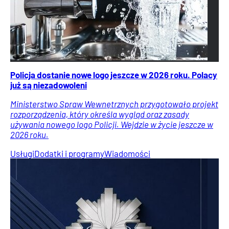
Policja dostanie nowe logo jeszcze w 2026 roku. Polacy
już są niezadowoleni
Ministerstwo Spraw Wewnętrznych przygotowało projekt
rozporządzenia, który określa wygląd oraz zasady
używania nowego logo Policji. Wejdzie w życie jeszcze w
2026 roku.
Usługi
Dodatki i programy
Wiadomości