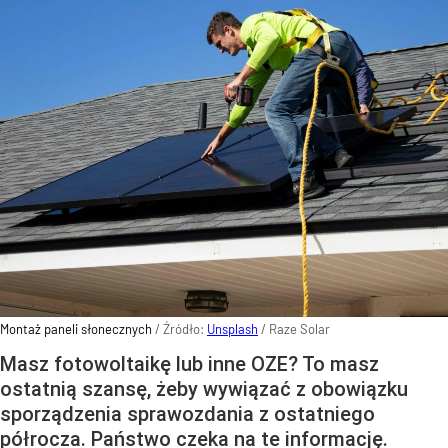
Montaż paneli słonecznych
/ Źródło:
Unsplash
/
Raze Solar
Masz fotowoltaikę lub inne OZE? To masz
ostatnią szansę, żeby wywiązać z obowiązku
sporządzenia sprawozdania z ostatniego
półrocza. Państwo czeka na te informację.