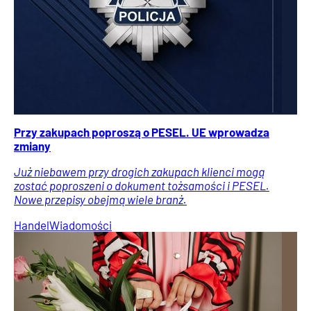
Przy zakupach poproszą o PESEL. UE wprowadza
zmiany
Już niebawem przy drogich zakupach klienci mogą
zostać poproszeni o dokument tożsamości i PESEL.
Nowe przepisy obejmą wiele branż.
Handel
Wiadomości