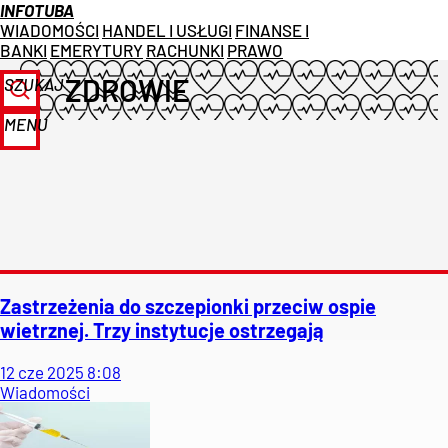
INFOTUBA
WIADOMOŚCI
HANDEL I USŁUGI
FINANSE I
BANKI
EMERYTURY
RACHUNKI
PRAWO
ZDROWIE
SZUKAJ
MENU
Zastrzeżenia do szczepionki przeciw ospie
wietrznej. Trzy instytucje ostrzegają
12
cze
2025
8:08
Wiadomości