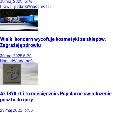
30
maj
2025
13:47
Prawo i podatki
Wiadomości
Wielki koncern wycofuje kosmetyki ze sklepów.
Zagrażają zdrowiu
30
maj
2025
6:29
Handel
Wiadomości
Aż 1878 zł i to miesięcznie. Popularne świadczenie
poszło do góry
29
maj
2025
13:56