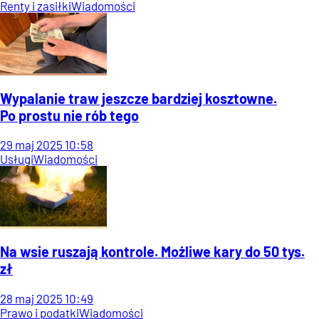
Renty i zasiłki
Wiadomości
Wypalanie traw jeszcze bardziej kosztowne.
Po prostu nie rób tego
29
maj
2025
10:58
Usługi
Wiadomości
Na wsie ruszają kontrole. Możliwe kary do 50 tys.
zł
28
maj
2025
10:49
Prawo i podatki
Wiadomości