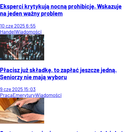
Eksperci krytykują nocną prohibicję. Wskazuje
na jeden ważny problem
10
cze
2025
6:55
Handel
Wiadomości
Płacisz już składkę, to zapłać jeszcze jedną.
Seniorzy nie mają wyboru
9
cze
2025
15:03
Praca
Emerytury
Wiadomości