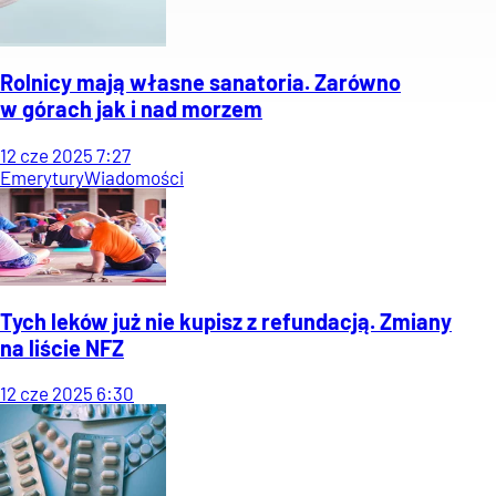
Rolnicy mają własne sanatoria. Zarówno
w górach jak i nad morzem
12
cze
2025
7:27
Emerytury
Wiadomości
Tych leków już nie kupisz z refundacją. Zmiany
na liście NFZ
12
cze
2025
6:30