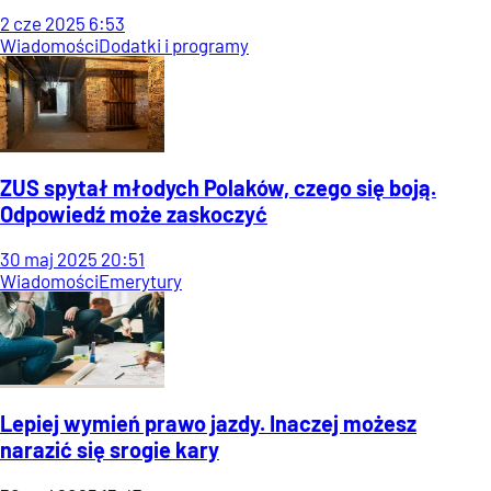
2
cze
2025
6:53
Wiadomości
Dodatki i programy
ZUS spytał młodych Polaków, czego się boją.
Odpowiedź może zaskoczyć
30
maj
2025
20:51
Wiadomości
Emerytury
Lepiej wymień prawo jazdy. Inaczej możesz
narazić się srogie kary