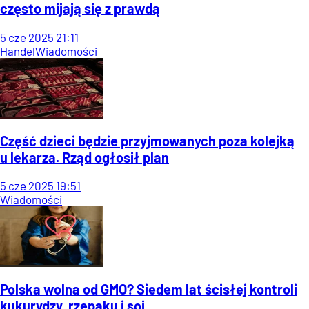
często mijają się z prawdą
5
cze
2025
21:11
Handel
Wiadomości
Część dzieci będzie przyjmowanych poza kolejką
u lekarza. Rząd ogłosił plan
5
cze
2025
19:51
Wiadomości
Polska wolna od GMO? Siedem lat ścisłej kontroli
kukurydzy, rzepaku i soi