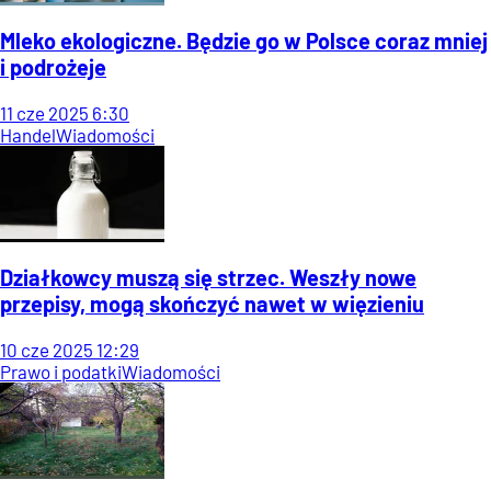
Mleko ekologiczne. Będzie go w Polsce coraz mniej
i podrożeje
11
cze
2025
6:30
Handel
Wiadomości
Działkowcy muszą się strzec. Weszły nowe
przepisy, mogą skończyć nawet w więzieniu
10
cze
2025
12:29
Prawo i podatki
Wiadomości