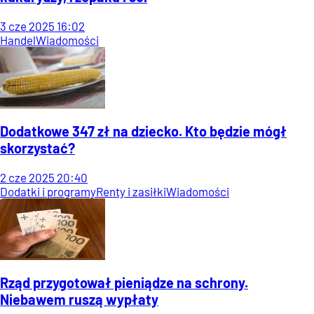
3
cze
2025
16:02
Handel
Wiadomości
Dodatkowe 347 zł na dziecko. Kto będzie mógł
skorzystać?
2
cze
2025
20:40
Dodatki i programy
Renty i zasiłki
Wiadomości
Rząd przygotował pieniądze na schrony.
Niebawem ruszą wypłaty