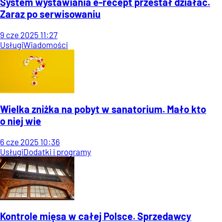
System wystawiania e-recept przestał działać.
Zaraz po serwisowaniu
9
cze
2025
11:27
Usługi
Wiadomości
Wielka zniżka na pobyt w sanatorium. Mało kto
o niej wie
6
cze
2025
10:36
Usługi
Dodatki i programy
Kontrole mięsa w całej Polsce. Sprzedawcy