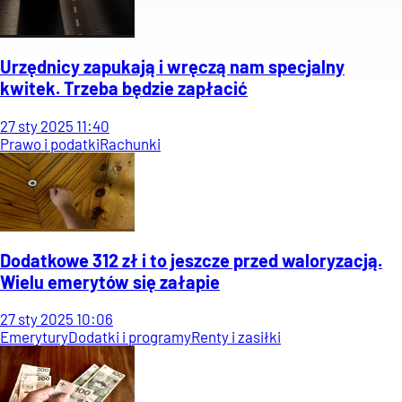
Urzędnicy zapukają i wręczą nam specjalny
kwitek. Trzeba będzie zapłacić
27
sty
2025
11:40
Prawo i podatki
Rachunki
Dodatkowe 312 zł i to jeszcze przed waloryzacją.
Wielu emerytów się załapie
27
sty
2025
10:06
Emerytury
Dodatki i programy
Renty i zasiłki