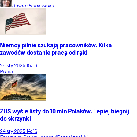
Jowita
Flankowska
Niemcy pilnie szukają pracowników. Kilka
zawodów dostanie pracę od ręki
24
sty
2025
15:13
Praca
ZUS wyśle listy do 10 mln Polaków. Lepiej biegnij
do skrzynki
24
sty
2025
14:16