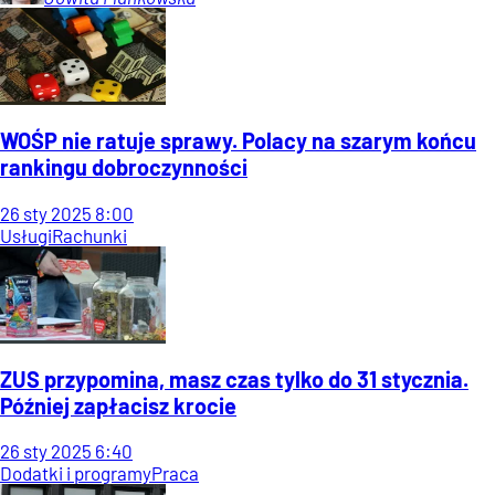
WOŚP nie ratuje sprawy. Polacy na szarym końcu
rankingu dobroczynności
26
sty
2025
8:00
Usługi
Rachunki
ZUS przypomina, masz czas tylko do 31 stycznia.
Później zapłacisz krocie
26
sty
2025
6:40
Dodatki i programy
Praca