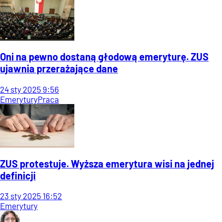
Oni na pewno dostaną głodową emeryturę. ZUS
ujawnia przerażające dane
24
sty
2025
9:56
Emerytury
Praca
ZUS protestuje. Wyższa emerytura wisi na jednej
definicji
23
sty
2025
16:52
Emerytury