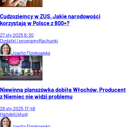
Cudzoziemcy w ZUS. Jakie narodowości
korzystają w Polsce z 800+?
27
sty
2025
6:30
Dodatki i programy
Rachunki
Jowita
Flankowska
Niewinna planszówka dobiła Włochów. Producent
z Niemiec nie widzi problemu
26
sty
2025
17:49
Handel
Usługi
Jowita
Flankowska