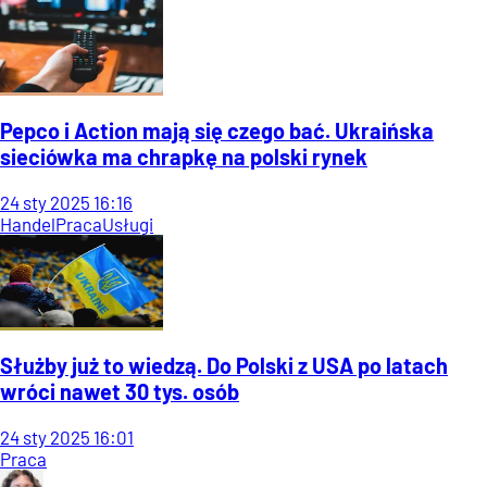
Pepco i Action mają się czego bać. Ukraińska
sieciówka ma chrapkę na polski rynek
24
sty
2025
16:16
Handel
Praca
Usługi
Służby już to wiedzą. Do Polski z USA po latach
wróci nawet 30 tys. osób
24
sty
2025
16:01
Praca