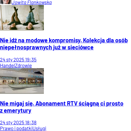
Jowita
Flankowska
Nie idź na modowe kompromisy. Kolekcja dla osób
niepełnosprawnych już w sieciówce
24
sty
2025
19:35
Handel
Zdrowie
Nie migaj się. Abonament RTV ściągną ci prosto
z emerytury
24
sty
2025
18:38
Prawo i podatki
Usługi