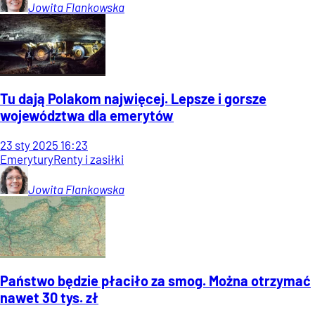
Jowita
Flankowska
Tu dają Polakom najwięcej. Lepsze i gorsze
województwa dla emerytów
23
sty
2025
16:23
Emerytury
Renty i zasiłki
Jowita
Flankowska
Państwo będzie płaciło za smog. Można otrzymać
nawet 30 tys. zł