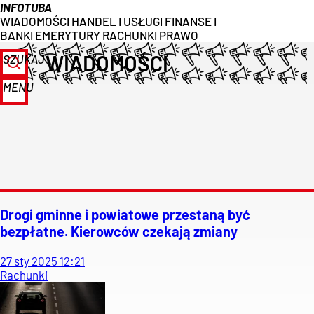
INFOTUBA
WIADOMOŚCI
HANDEL I USŁUGI
FINANSE I
BANKI
EMERYTURY
RACHUNKI
PRAWO
WIADOMOŚCI
SZUKAJ
MENU
Drogi gminne i powiatowe przestaną być
bezpłatne. Kierowców czekają zmiany
27
sty
2025
12:21
Rachunki