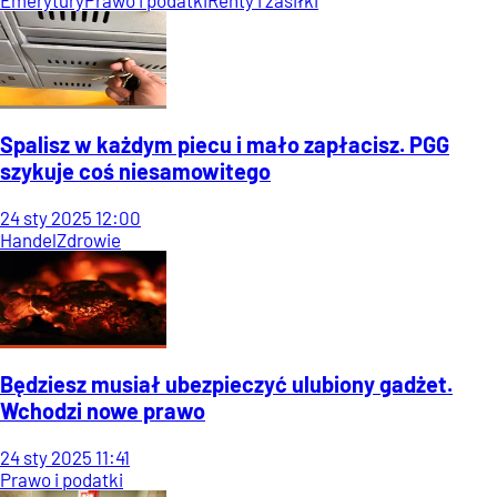
Emerytury
Prawo i podatki
Renty i zasiłki
Spalisz w każdym piecu i mało zapłacisz. PGG
szykuje coś niesamowitego
24
sty
2025
12:00
Handel
Zdrowie
Będziesz musiał ubezpieczyć ulubiony gadżet.
Wchodzi nowe prawo
24
sty
2025
11:41
Prawo i podatki