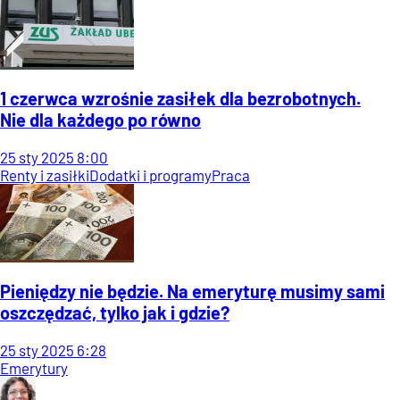
1 czerwca wzrośnie zasiłek dla bezrobotnych.
Nie dla każdego po równo
25
sty
2025
8:00
Renty i zasiłki
Dodatki i programy
Praca
Pieniędzy nie będzie. Na emeryturę musimy sami
oszczędzać, tylko jak i gdzie?
25
sty
2025
6:28
Emerytury