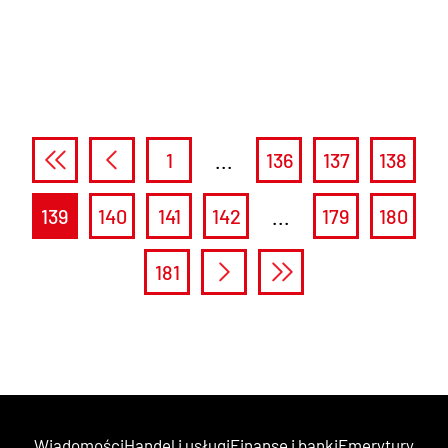
1
...
136
137
138
139
140
141
142
...
179
180
181
Wiadomości
Handel i usługi
Finanse i banki
Emerytury