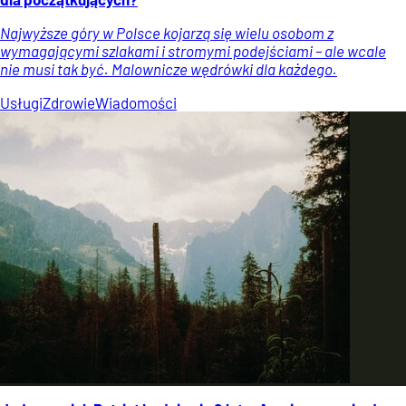
Najwyższe góry w Polsce kojarzą się wielu osobom z
wymagającymi szlakami i stromymi podejściami – ale wcale
nie musi tak być. Malownicze wędrówki dla każdego.
Usługi
Zdrowie
Wiadomości