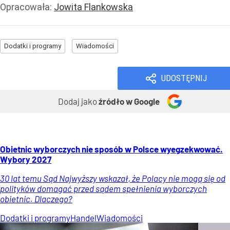
Opracowała:
Jowita Flankowska
Dodatki i programy
Wiadomości
UDOSTĘPNIJ
Dodaj jako
źródło w Google
Obietnic wyborczych nie sposób w Polsce wyegzekwować.
Wybory 2027
30 lat temu Sąd Najwyższy wskazał, że Polacy nie mogą się od
polityków domagać przed sądem spełnienia wyborczych
obietnic. Dlaczego?
Dodatki i programy
Handel
Wiadomości