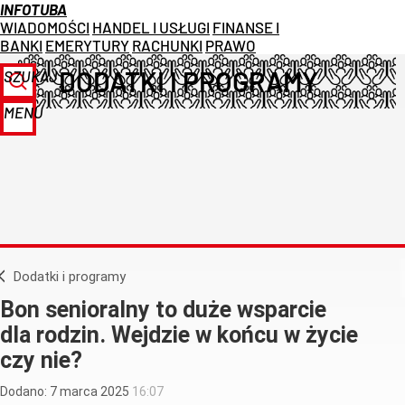
INFOTUBA
WIADOMOŚCI
HANDEL I USŁUGI
FINANSE I
BANKI
EMERYTURY
RACHUNKI
PRAWO
DODATKI I PROGRAMY
SZUKAJ
MENU
Dodatki i programy
Bon senioralny to duże wsparcie
dla rodzin. Wejdzie w końcu w życie
czy nie?
Dodano:
7
marca
2025
16:07