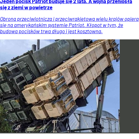
Jeden pocisk Patriot buduje się 2 lata. A wojna przeniosła
się z ziemi w powietrze
Obrona przeciwlotnicza i przeciwrakietowa wielu krajów opiera
się na amerykańskim systemie Patriot. Kłopot w tym, że
budowa pocisków trwa długo i jest kosztowna.