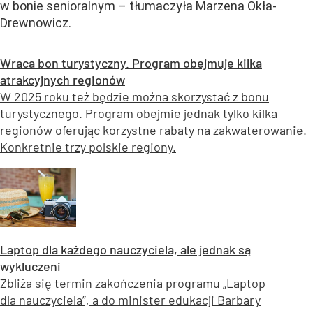
w bonie senioralnym – tłumaczyła Marzena Okła-
Drewnowicz.
Wraca bon turystyczny. Program obejmuje kilka
atrakcyjnych regionów
W 2025 roku też będzie można skorzystać z bonu
turystycznego. Program obejmie jednak tylko kilka
regionów oferując korzystne rabaty na zakwaterowanie.
Konkretnie trzy polskie regiony.
Laptop dla każdego nauczyciela, ale jednak są
wykluczeni
Zbliża się termin zakończenia programu „Laptop
dla nauczyciela”, a do minister edukacji Barbary