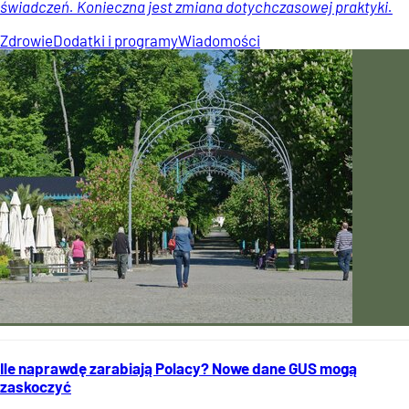
świadczeń. Konieczna jest zmiana dotychczasowej praktyki.
Zdrowie
Dodatki i programy
Wiadomości
Ile naprawdę zarabiają Polacy? Nowe dane GUS mogą
zaskoczyć