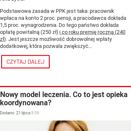
Podstawowa zasada w PPK jest taka: pracownik
wpłaca na konto 2 proc. pensji, a pracodawca dokłada
1,5 proc. wynagrodzenia. Do tego państwo dokłada
opłatę powitalną (250 zł)
i co roku premię roczną (240
zł)
. Jest jeszcze możliwość dobrowolnej wpłaty
dodatkowej, która pozwala zwiększyć...
CZYTAJ DALEJ
Nowy model leczenia. Co to jest opieka
koordynowana?
Dodano:
21
lipca
8:08