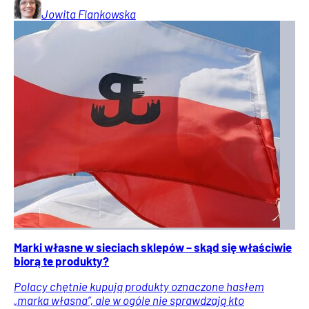
Jowita
Flankowska
Marki własne w sieciach sklepów – skąd się właściwie
biorą te produkty?
Polacy chętnie kupują produkty oznaczone hasłem
„marka własna”, ale w ogóle nie sprawdzają kto