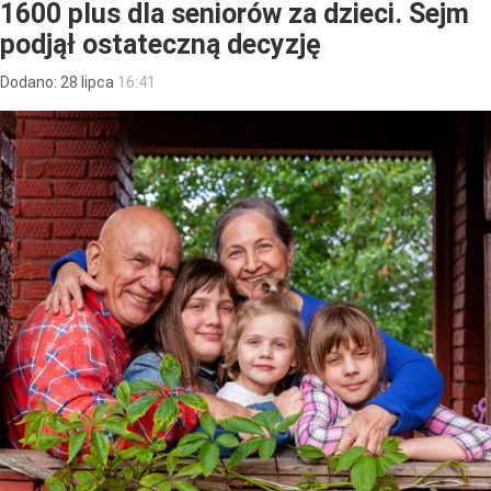
1600 plus dla seniorów za dzieci. Sejm
podjął ostateczną decyzję
Dodano:
28
lipca
16:41