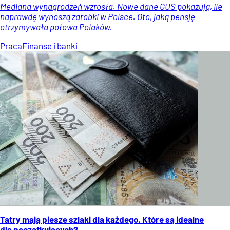
Mediana wynagrodzeń wzrosła. Nowe dane GUS pokazują, ile
naprawdę wynoszą zarobki w Polsce. Oto, jaką pensję
otrzymywała połowa Polaków.
Praca
Finanse i banki
Tatry mają piesze szlaki dla każdego. Które są idealne
dla początkujących?