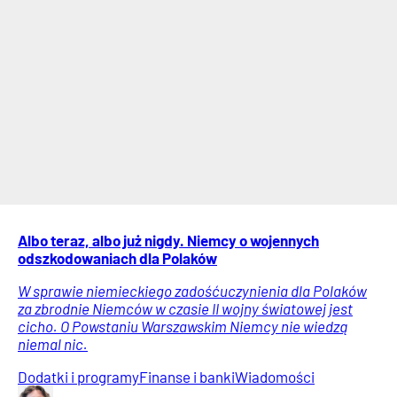
Albo teraz, albo już nigdy. Niemcy o wojennych
odszkodowaniach dla Polaków
W sprawie niemieckiego zadośćuczynienia dla Polaków
za zbrodnie Niemców w czasie II wojny światowej jest
cicho. O Powstaniu Warszawskim Niemcy nie wiedzą
niemal nic.
Dodatki i programy
Finanse i banki
Wiadomości