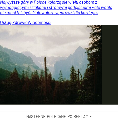
Najwyższe góry w Polsce kojarzą się wielu osobom z
wymagającymi szlakami i stromymi podejściami – ale wcale
nie musi tak być. Malownicze wędrówki dla każdego.
Usługi
Zdrowie
Wiadomości