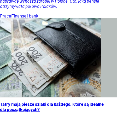
naprawdę wynoszą zarobki w Polsce. Oto, jaką pensję
otrzymywała połowa Polaków.
Praca
Finanse i banki
Tatry mają piesze szlaki dla każdego. Które są idealne
dla początkujących?