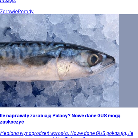
Zdrowie
Porady
Ile naprawdę zarabiają Polacy? Nowe dane GUS mogą
zaskoczyć
Mediana wynagrodzeń wzrosła. Nowe dane GUS pokazują, ile