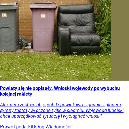
Powiaty się nie popisały. Wnioski wojewody po wybuchu
kolejnej rakiety
Alarmem zostało objętych 17 powiatów, a zgodnie z planem
syreny zostały włączone tylko w siedmiu. Wojewoda lubelski
chce uporządkować sytuację i wyciągnąć wnioski.
Prawo i podatki
Usługi
Wiadomości