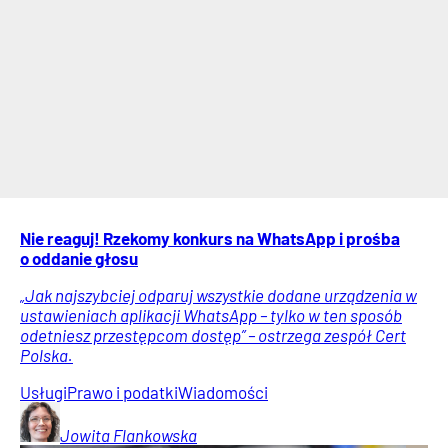
Nie reaguj! Rzekomy konkurs na WhatsApp i prośba
o oddanie głosu
„Jak najszybciej odparuj wszystkie dodane urządzenia w
ustawieniach aplikacji WhatsApp – tylko w ten sposób
odetniesz przestępcom dostęp” – ostrzega zespół Cert
Polska.
Usługi
Prawo i podatki
Wiadomości
Jowita
Flankowska