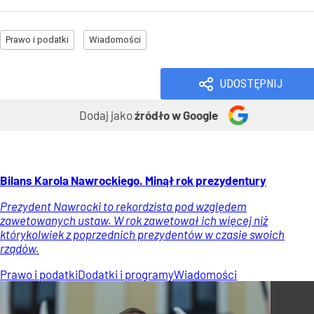
Prawo i podatki
Wiadomości
UDOSTĘPNIJ
Dodaj jako
źródło w Google
Bilans Karola Nawrockiego. Minął rok prezydentury
Prezydent Nawrocki to rekordzista pod względem
zawetowanych ustaw. W rok zawetował ich więcej niż
którykolwiek z poprzednich prezydentów w czasie swoich
rządów.
Prawo i podatki
Dodatki i programy
Wiadomości