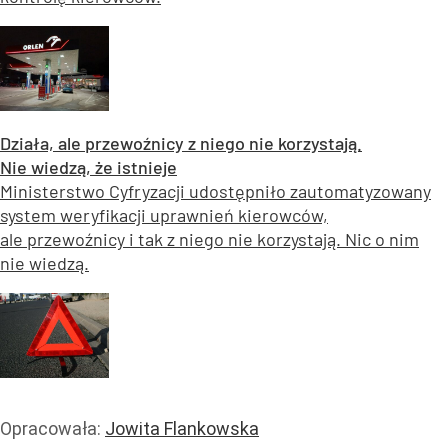
Działa, ale przewoźnicy z niego nie korzystają.
Nie wiedzą, że istnieje
Ministerstwo Cyfryzacji udostępniło zautomatyzowany
system weryfikacji uprawnień kierowców,
ale przewoźnicy i tak z niego nie korzystają. Nic o nim
nie wiedzą.
Opracowała:
Jowita Flankowska