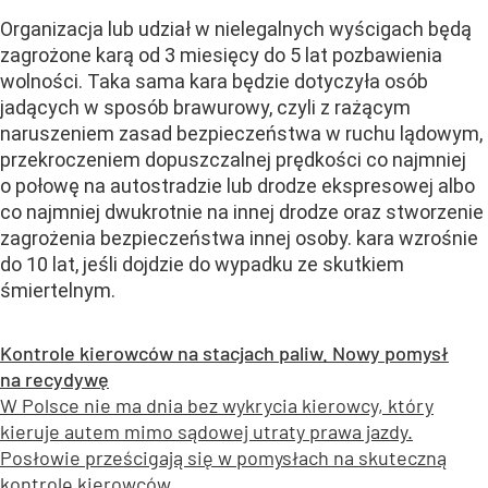
Organizacja lub udział w nielegalnych wyścigach będą
zagrożone karą od 3 miesięcy do 5 lat pozbawienia
wolności. Taka sama kara będzie dotyczyła osób
jadących w sposób brawurowy, czyli z rażącym
naruszeniem zasad bezpieczeństwa w ruchu lądowym,
przekroczeniem dopuszczalnej prędkości co najmniej
o połowę na autostradzie lub drodze ekspresowej albo
co najmniej dwukrotnie na innej drodze oraz stworzenie
zagrożenia bezpieczeństwa innej osoby. kara wzrośnie
do 10 lat, jeśli dojdzie do wypadku ze skutkiem
śmiertelnym.
Kontrole kierowców na stacjach paliw. Nowy pomysł
na recydywę
W Polsce nie ma dnia bez wykrycia kierowcy, który
kieruje autem mimo sądowej utraty prawa jazdy.
Posłowie prześcigają się w pomysłach na skuteczną
kontrolę kierowców.