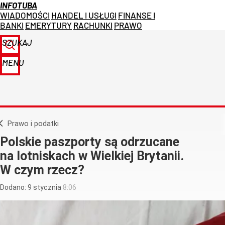
INFOTUBA
WIADOMOŚCI
HANDEL I USŁUGI
FINANSE I
BANKI
EMERYTURY
RACHUNKI
PRAWO
SZUKAJ
MENU
Prawo i podatki
Polskie paszporty są odrzucane
na lotniskach w Wielkiej Brytanii.
W czym rzecz?
Dodano:
9
stycznia
8:06