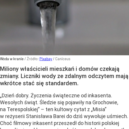
Woda w kranie
/ Źródło:
Pixabay
/
Caniceus
Miliony właścicieli mieszkań i domów czekają
zmiany. Liczniki wody ze zdalnym odczytem mają
wkrótce stać się standardem.
„Dzień dobry. Życzenia świąteczne od inkasenta.
Wesołych świąt. Śledzie się pojawiły na Grochowie,
na Terespolskiej” – ten kultowy cytat z „Misia”
w reżyserii Stanisława Barei do dziś wywołuje uśmiech.
Choć filmowy inkasent przeszedł do historii polskiej