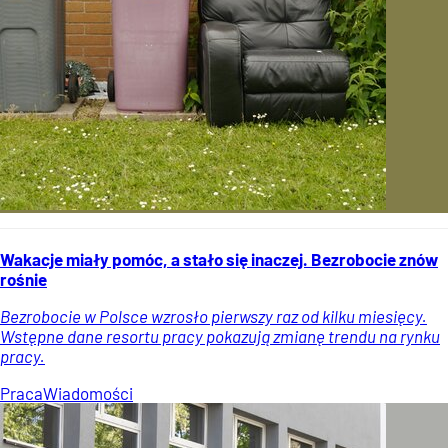
Wakacje miały pomóc, a stało się inaczej. Bezrobocie znów
rośnie
Bezrobocie w Polsce wzrosło pierwszy raz od kilku miesięcy.
Wstępne dane resortu pracy pokazują zmianę trendu na rynku
pracy.
Praca
Wiadomości