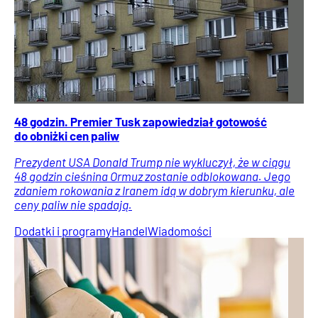
48 godzin. Premier Tusk zapowiedział gotowość
do obniżki cen paliw
Prezydent USA Donald Trump nie wykluczył, że w ciągu
48 godzin cieśnina Ormuz zostanie odblokowana. Jego
zdaniem rokowania z Iranem idą w dobrym kierunku, ale
ceny paliw nie spadają.
Dodatki i programy
Handel
Wiadomości