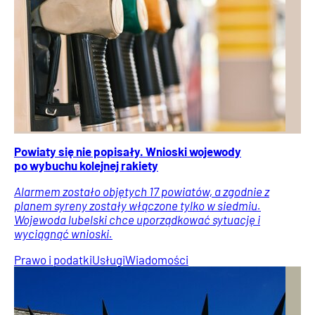
Powiaty się nie popisały. Wnioski wojewody
po wybuchu kolejnej rakiety
Alarmem zostało objętych 17 powiatów, a zgodnie z
planem syreny zostały włączone tylko w siedmiu.
Wojewoda lubelski chce uporządkować sytuację i
wyciągnąć wnioski.
Prawo i podatki
Usługi
Wiadomości