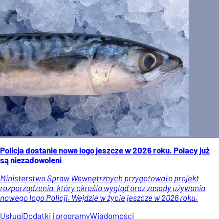
Policja dostanie nowe logo jeszcze w 2026 roku. Polacy już
są niezadowoleni
Ministerstwo Spraw Wewnętrznych przygotowało projekt
rozporządzenia, który określa wygląd oraz zasady używania
nowego logo Policji. Wejdzie w życie jeszcze w 2026 roku.
Usługi
Dodatki i programy
Wiadomości