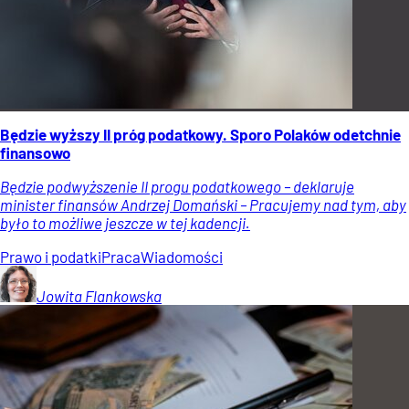
Będzie wyższy II próg podatkowy. Sporo Polaków odetchnie
finansowo
Będzie podwyższenie II progu podatkowego – deklaruje
minister finansów Andrzej Domański – Pracujemy nad tym, aby
było to możliwe jeszcze w tej kadencji.
Prawo i podatki
Praca
Wiadomości
Jowita
Flankowska