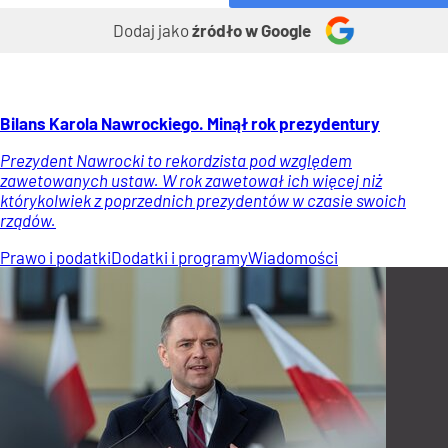
Dodaj jako
źródło w Google
Bilans Karola Nawrockiego. Minął rok prezydentury
Prezydent Nawrocki to rekordzista pod względem
zawetowanych ustaw. W rok zawetował ich więcej niż
którykolwiek z poprzednich prezydentów w czasie swoich
rządów.
Prawo i podatki
Dodatki i programy
Wiadomości