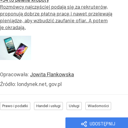
Rozmówcy najczęściej podają się za rekruterów,
proponują dobrze płatną pracę i nawet przelewają
pieniądze, aby wzbudzić zaufanie ofiar. A potem
je okradają.
Opracowała:
Jowita Flankowska
Źródło:
londynek.net, gov.pl
Prawo i podatki
Handel i usługi
Usługi
Wiadomości
UDOSTĘPNIJ