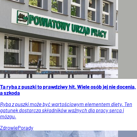
Ta ryba z puszki to prawdziwy hit. Wiele osób jej nie docenia,
a szkoda
Ryba z puszki może być wartościowym elementem diety. Ten
gatunek dostarcza składników ważnych dla pracy serca i
mózgu.
Zdrowie
Porady