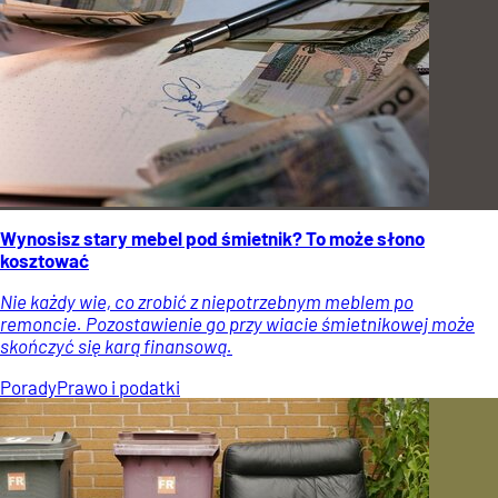
Wynosisz stary mebel pod śmietnik? To może słono
kosztować
Nie każdy wie, co zrobić z niepotrzebnym meblem po
remoncie. Pozostawienie go przy wiacie śmietnikowej może
skończyć się karą finansową.
Porady
Prawo i podatki