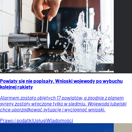
Powiaty się nie popisały. Wnioski wojewody po wybuchu
kolejnej rakiety
Alarmem zostało objętych 17 powiatów, a zgodnie z planem
syreny zostały włączone tylko w siedmiu. Wojewoda lubelski
chce uporządkować sytuację i wyciągnąć wnioski.
Prawo i podatki
Usługi
Wiadomości