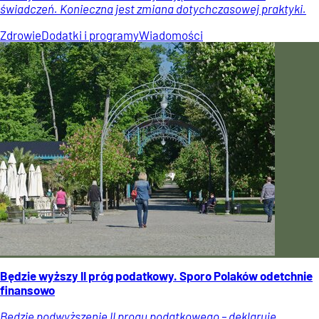
świadczeń. Konieczna jest zmiana dotychczasowej praktyki.
Zdrowie
Dodatki i programy
Wiadomości
Będzie wyższy II próg podatkowy. Sporo Polaków odetchnie
finansowo
Będzie podwyższenie II progu podatkowego – deklaruje