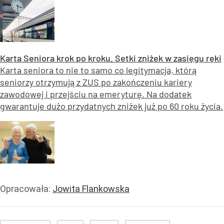
Karta Seniora krok po kroku. Setki zniżek w zasięgu ręki
Karta seniora to nie to samo co legitymacja, którą
seniorzy otrzymują z ZUS po zakończeniu kariery
zawodowej i przejściu na emeryturę. Na dodatek
gwarantuje dużo przydatnych zniżek już po 60 roku życia.
Opracowała:
Jowita Flankowska