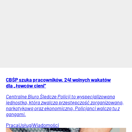
CBŚP szuka pracowników. 241 wolnych wakatów
dla „łowców cieni”
Centralne Biuro Śledcze Policji to wyspecjalizowana
jednostka, która zwalcza przestępczość zorganizowaną,
narkotykową oraz ekonomiczną. Policjanci walczą tu z
gangami.
Praca
Usługi
Wiadomości