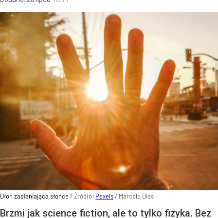
Dłoń zasłaniająca słońce
/ Źródło:
Pexels
/
Marcelo Dias
Brzmi jak science fiction, ale to tylko fizyka. Bez