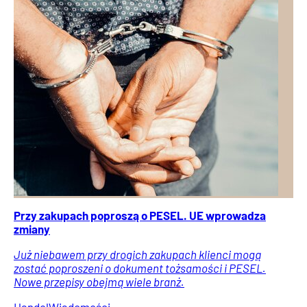
Przy zakupach poproszą o PESEL. UE wprowadza
zmiany
Już niebawem przy drogich zakupach klienci mogą
zostać poproszeni o dokument tożsamości i PESEL.
Nowe przepisy obejmą wiele branż.
Handel
Wiadomości