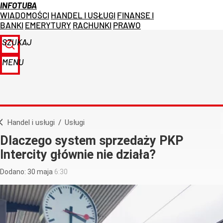
INFOTUBA
WIADOMOŚCI
HANDEL I USŁUGI
FINANSE I
BANKI
EMERYTURY
RACHUNKI
PRAWO
SZUKAJ
MENU
Handel i usługi
/
Usługi
Dlaczego system sprzedaży PKP
Intercity głównie nie działa?
Dodano:
30
maja
6:30