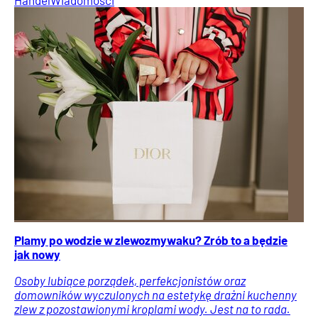
Plamy po wodzie w zlewozmywaku? Zrób to a będzie
jak nowy
Osoby lubiące porządek, perfekcjonistów oraz
domowników wyczulonych na estetykę drażni kuchenny
zlew z pozostawionymi kroplami wody. Jest na to rada.