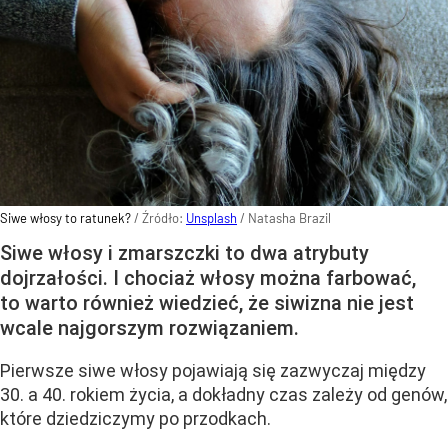
Siwe włosy to ratunek?
/ Źródło:
Unsplash
/
Natasha Brazil
Siwe włosy i zmarszczki to dwa atrybuty
dojrzałości. I chociaż włosy można farbować,
to warto również wiedzieć, że siwizna nie jest
wcale najgorszym rozwiązaniem.
Pierwsze siwe włosy pojawiają się zazwyczaj między
30. a 40. rokiem życia, a dokładny czas zależy od genów,
które dziedziczymy po przodkach.