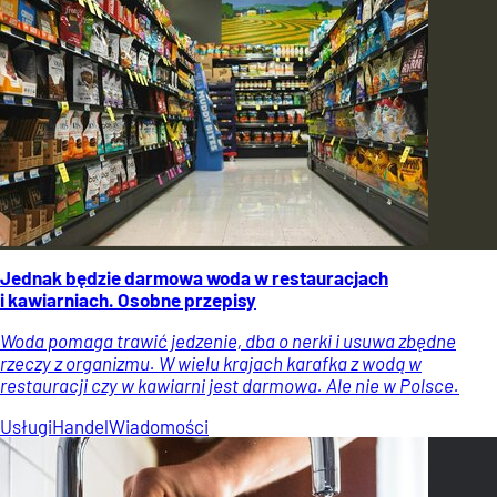
Jednak będzie darmowa woda w restauracjach
i kawiarniach. Osobne przepisy
Woda pomaga trawić jedzenie, dba o nerki i usuwa zbędne
rzeczy z organizmu. W wielu krajach karafka z wodą w
restauracji czy w kawiarni jest darmowa. Ale nie w Polsce.
Usługi
Handel
Wiadomości