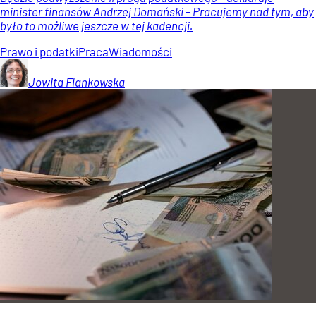
minister finansów Andrzej Domański – Pracujemy nad tym, aby
było to możliwe jeszcze w tej kadencji.
Prawo i podatki
Praca
Wiadomości
Jowita
Flankowska