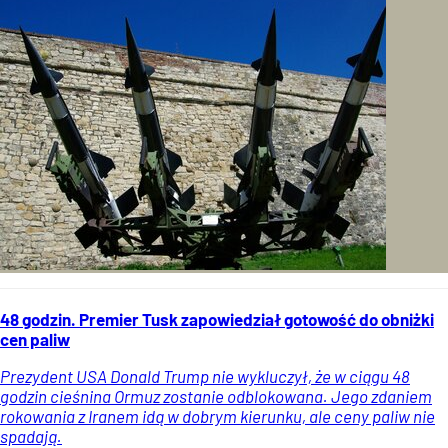
48 godzin. Premier Tusk zapowiedział gotowość do obniżki
cen paliw
Prezydent USA Donald Trump nie wykluczył, że w ciągu 48
godzin cieśnina Ormuz zostanie odblokowana. Jego zdaniem
rokowania z Iranem idą w dobrym kierunku, ale ceny paliw nie
spadają.