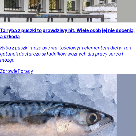
Ta ryba z puszki to prawdziwy hit. Wiele osób jej nie docenia,
a szkoda
Ryba z puszki może być wartościowym elementem diety. Ten
gatunek dostarcza składników ważnych dla pracy serca i
mózgu.
Zdrowie
Porady