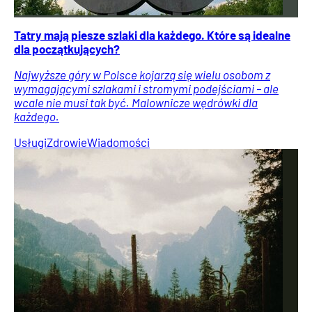
Tatry mają piesze szlaki dla każdego. Które są idealne
dla początkujących?
Najwyższe góry w Polsce kojarzą się wielu osobom z
wymagającymi szlakami i stromymi podejściami – ale
wcale nie musi tak być. Malownicze wędrówki dla
każdego.
Usługi
Zdrowie
Wiadomości