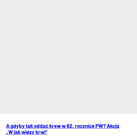
A gdyby tak oddać krew w 82. rocznicę PW? Akcja
„W jak więzy krwi”