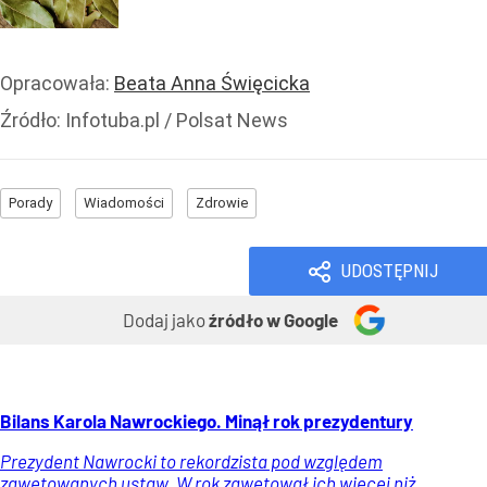
Opracowała:
Beata Anna Święcicka
Źródło:
Infotuba.pl / Polsat News
Porady
Wiadomości
Zdrowie
UDOSTĘPNIJ
Dodaj jako
źródło w Google
Bilans Karola Nawrockiego. Minął rok prezydentury
Prezydent Nawrocki to rekordzista pod względem
zawetowanych ustaw. W rok zawetował ich więcej niż