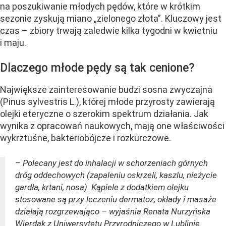
na poszukiwanie młodych pędów, które w krótkim
sezonie zyskują miano „zielonego złota”. Kluczowy jest
czas – zbiory trwają zaledwie kilka tygodni w kwietniu
i maju.
Dlaczego młode pędy są tak cenione?
Największe zainteresowanie budzi sosna zwyczajna
(Pinus sylvestris L.), której młode przyrosty zawierają
olejki eteryczne o szerokim spektrum działania. Jak
wynika z opracowań naukowych, mają one właściwości
wykrztuśne, bakteriobójcze i rozkurczowe.
– Polecany jest do inhalacji w schorzeniach górnych
dróg oddechowych (zapaleniu oskrzeli, kaszlu, nieżycie
gardła, krtani, nosa). Kąpiele z dodatkiem olejku
stosowane są przy leczeniu dermatoz, okłady i masaże
działają rozgrzewająco – wyjaśnia Renata Nurzyńska
Wierdak z Uniwersytetu Przyrodniczego w Lublinie