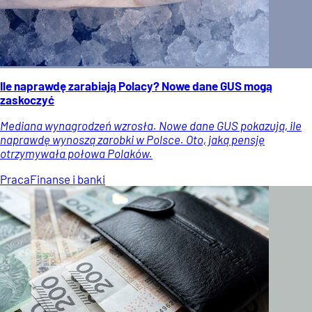
Ile naprawdę zarabiają Polacy? Nowe dane GUS mogą
zaskoczyć
Mediana wynagrodzeń wzrosła. Nowe dane GUS pokazują, ile
naprawdę wynoszą zarobki w Polsce. Oto, jaką pensję
otrzymywała połowa Polaków.
Praca
Finanse i banki