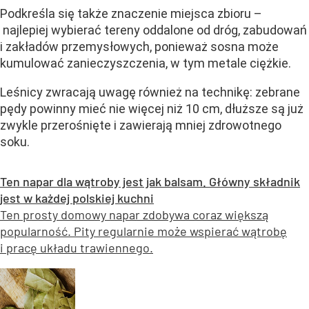
Podkreśla się także znaczenie miejsca zbioru –
najlepiej wybierać tereny oddalone od dróg, zabudowań
i zakładów przemysłowych, ponieważ sosna może
kumulować zanieczyszczenia, w tym metale ciężkie.
Leśnicy zwracają uwagę również na technikę: zebrane
pędy powinny mieć nie więcej niż 10 cm, dłuższe są już
zwykle przerośnięte i zawierają mniej zdrowotnego
soku.
Ten napar dla wątroby jest jak balsam. Główny składnik
jest w każdej polskiej kuchni
Ten prosty domowy napar zdobywa coraz większą
popularność. Pity regularnie może wspierać wątrobę
i pracę układu trawiennego.