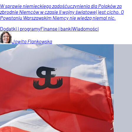
W sprawie niemieckiego zadośćuczynienia dla Polaków za
zbrodnie Niemców w czasie II wojny światowej jest cicho. O
Powstaniu Warszawskim Niemcy nie wiedzą niemal nic.
Dodatki i programy
Finanse i banki
Wiadomości
Jowita
Flankowska