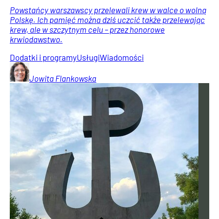
Powstańcy warszawscy przelewali krew w walce o wolną
Polskę. Ich pamięć można dziś uczcić także przelewając
krew, ale w szczytnym celu – przez honorowe
krwiodawstwo.
Dodatki i programy
Usługi
Wiadomości
Jowita
Flankowska