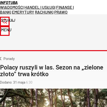
INFOTUBA
WIADOMOŚCI
HANDEL I USŁUGI
FINANSE I
BANKI
EMERYTURY
RACHUNKI
PRAWO
SZUKAJ
MENU
Porady
Polacy ruszyli w las. Sezon na „zielone
złoto” trwa krótko
Dodano:
31
maja
6:30