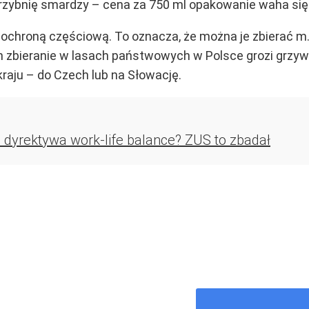
grzybnię smardzy – cena za 750 ml opakowanie waha się 
ochroną częściową. To oznacza, że można je zbierać m.i
h zbieranie w lasach państwowych w Polsce grozi grzywn
raju – do Czech lub na Słowację.
 dyrektywa work-life balance? ZUS to zbadał