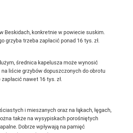
u w Beskidach, konkretnie w powiecie suskim
.
 grzyba trzeba zapłacić ponad 16 tys. zł.
użym, średnica kapelusza może wynosić
e na liście grzybów dopuszczonych do obrotu
zapłacić nawet 16 tys. zł.
iściastych i mieszanych
oraz na łąkach, łęgach,
 można także na wysypiskach porośniętych
zapalne. Dobrze wpływają na pamięć