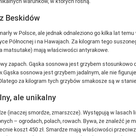
nikalnych warunków, w których rosną.
z Beskidów
marły w Polsce, ale jednak
odnaleziono go kilka lat tem
ryce Północnej i na Hawajach.
Za kilogram
tego suszonego
a matsutake) mają właściwości antyrakowe.
wy zapach. Gąska sosnowa jest grzybem stosunkowo d
w.Gąska sosnowa jest grzybem jadalnym, ale nie figuruj
 Dlatego za kilogram tych grzybów smakosze są w stanie 
ny, ale unikalny
ze (inaczej smordze, zmarszcze). Występują
w lasach l
ionych – ogrodach, polach, rowach. Bywa, że znaleźć je
becnie koszt 450 zł. Smardze mają właściwości przeciw