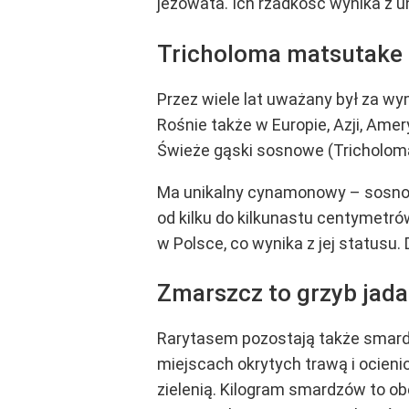
jeżowata. Ich rzadkość wynika z u
Tricholoma matsutake 
Przez wiele lat uważany był za wy
Rośnie także w Europie, Azji, Ame
Świeże gąski sosnowe (Tricholom
Ma unikalny cynamonowy – sosno
od kilku do kilkunastu centymetró
w Polsce, co wynika z jej statusu.
Zmarszcz to grzyb jadal
Rarytasem pozostają także smard
miejscach okrytych trawą i ocien
zielenią. Kilogram smardzów to o