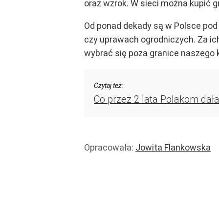
oraz wzrok. W sieci można kupić 
Od ponad dekady są w Polsce pod 
czy uprawach ogrodniczych. Za ic
wybrać się poza granice naszego k
Czytaj też:
Co przez 2 lata Polakom dała
Opracowała:
Jowita Flankowska
Handel i usługi
Handel
Finanse i banki