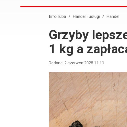
InfoTuba
/
Handel i usługi
/
Handel
Grzyby lepsze
1 kg a zapłacą
Dodano:
2
czerwca
2025
11:13