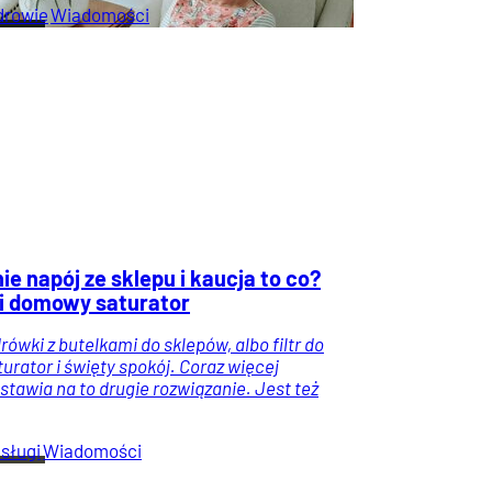
drowie
Wiadomości
nie napój ze sklepu i kaucja to co?
r i domowy saturator
ówki z butelkami do sklepów, albo filtr do
urator i święty spokój. Coraz więcej
stawia na to drugie rozwiązanie. Jest też
sługi
Wiadomości