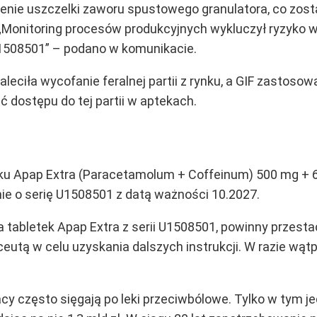
enie uszczelki zaworu spustowego granulatora, co zos
Monitoring procesów produkcyjnych wykluczył ryzyko w 
U1508501” – podano w komunikacie.
 zaleciła wycofanie feralnej partii z rynku, a GIF zastoso
ć dostępu do tej partii w aptekach.
ku Apap Extra (Paracetamolum + Coffeinum) 500 mg + 65
nie o serię U1508501 z datą ważności 10.2027.
 tabletek Apap Extra z serii U1508501, powinny przesta
aceutą w celu uzyskania dalszych instrukcji. W razie wą
acy często sięgają po leki przeciwbólowe. Tylko w tym 