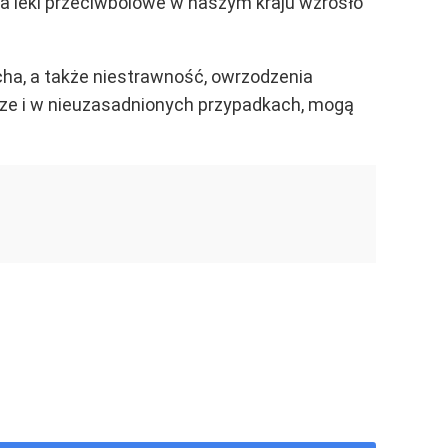
na leki przeciwbólowe w naszym kraju wzrosło
ha, a także niestrawność, owrzodzenia
arze i w nieuzasadnionych przypadkach, mogą