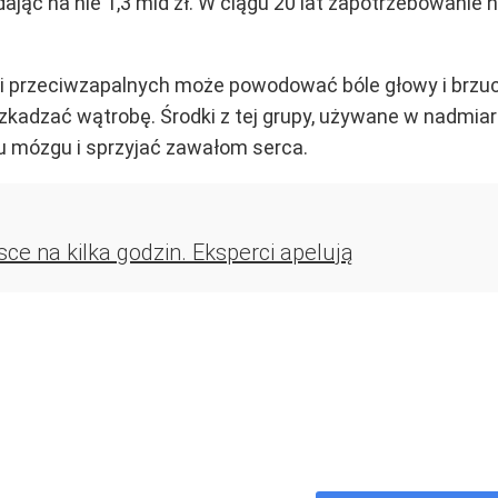
ąc na nie 1,3 mld zł. W ciągu 20 lat zapotrzebowanie 
i przeciwzapalnych może powodować bóle głowy i brzuc
szkadzać wątrobę. Środki z tej grupy, używane w nadmi
ru mózgu i sprzyjać zawałom serca.
 na kilka godzin. Eksperci apelują