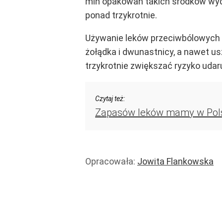
mln opakowań takich środków wydaj
ponad trzykrotnie.
Używanie leków przeciwbólowych 
żołądka i dwunastnicy, a nawet u
trzykrotnie zwiększać ryzyko uda
Czytaj też:
Zapasów leków mamy w Polsce
Opracowała:
Jowita Flankowska
Handel i usługi
Handel
Zdrowie