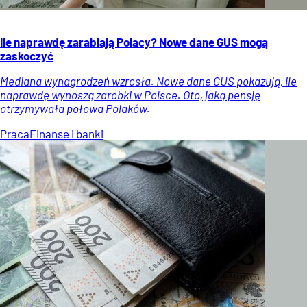
Ile naprawdę zarabiają Polacy? Nowe dane GUS mogą
zaskoczyć
Mediana wynagrodzeń wzrosła. Nowe dane GUS pokazują, ile
naprawdę wynoszą zarobki w Polsce. Oto, jaką pensję
otrzymywała połowa Polaków.
Praca
Finanse i banki