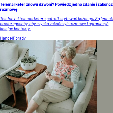
Telemarketer znowu dzwoni? Powiedz jedno zdanie i zakończ
rozmowę
Telefon od telemarketera potrafi zirytować każdego. Są jednak
proste sposoby, aby szybko zakończyć rozmowę i ograniczyć
kolejne kontakty.
Handel
Porady