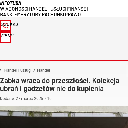
INFOTUBA
WIADOMOŚCI
HANDEL I USŁUGI
FINANSE I
BANKI
EMERYTURY
RACHUNKI
PRAWO
SZUKAJ
MENU
Handel i usługi
/
Handel
Żabka wraca do przeszłości. Kolekcja
ubrań i gadżetów nie do kupienia
Dodano:
27
marca
2025
7:10