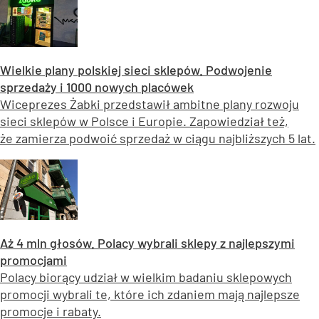
Wielkie plany polskiej sieci sklepów. Podwojenie
sprzedaży i 1000 nowych placówek
Wiceprezes Żabki przedstawił ambitne plany rozwoju
sieci sklepów w Polsce i Europie. Zapowiedział też,
że zamierza podwoić sprzedaż w ciągu najbliższych 5 lat.
Aż 4 mln głosów. Polacy wybrali sklepy z najlepszymi
promocjami
Polacy biorący udział w wielkim badaniu sklepowych
promocji wybrali te, które ich zdaniem mają najlepsze
promocje i rabaty.