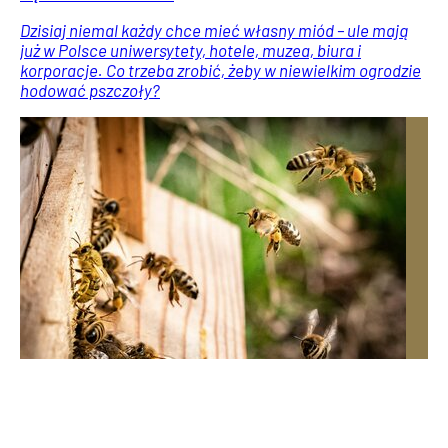
Dzisiaj niemal każdy chce mieć własny miód – ule mają
już w Polsce uniwersytety, hotele, muzea, biura i
korporacje. Co trzeba zrobić, żeby w niewielkim ogrodzie
hodować pszczoły?
Ostatni moment dla posiadaczy OZE albo kara! Termin