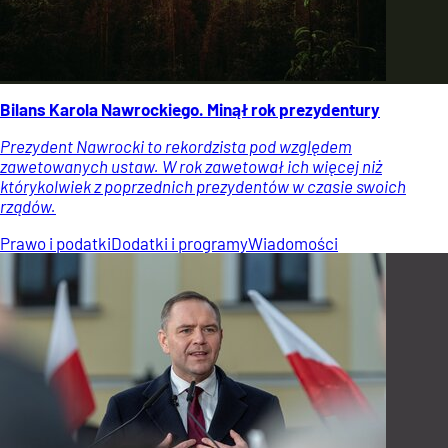
Bilans Karola Nawrockiego. Minął rok prezydentury
Prezydent Nawrocki to rekordzista pod względem
zawetowanych ustaw. W rok zawetował ich więcej niż
którykolwiek z poprzednich prezydentów w czasie swoich
rządów.
Prawo i podatki
Dodatki i programy
Wiadomości