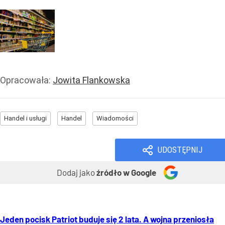
Opracowała:
Jowita Flankowska
Handel i usługi
Handel
Wiadomości
UDOSTĘPNIJ
Dodaj jako
źródło w Google
Jeden pocisk Patriot buduje się 2 lata. A wojna przeniosła