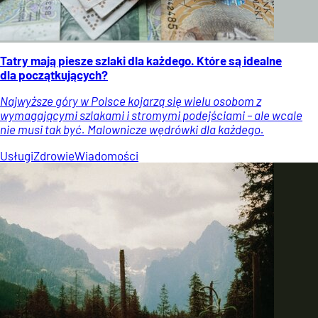
Tatry mają piesze szlaki dla każdego. Które są idealne
dla początkujących?
Najwyższe góry w Polsce kojarzą się wielu osobom z
wymagającymi szlakami i stromymi podejściami – ale wcale
nie musi tak być. Malownicze wędrówki dla każdego.
Usługi
Zdrowie
Wiadomości