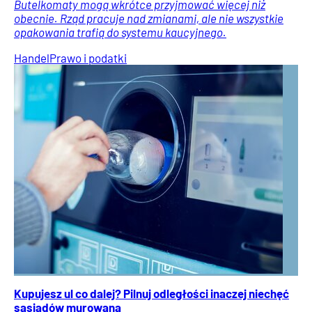
Butelkomaty mogą wkrótce przyjmować więcej niż
obecnie. Rząd pracuje nad zmianami, ale nie wszystkie
opakowania trafią do systemu kaucyjnego.
Handel
Prawo i podatki
Kupujesz ul co dalej? Pilnuj odległości inaczej niechęć
sąsiadów murowana