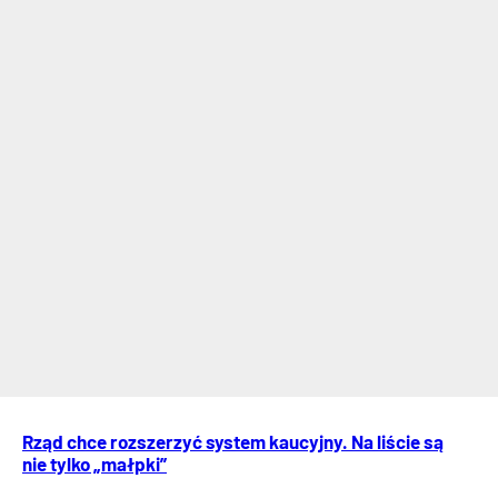
Rząd chce rozszerzyć system kaucyjny. Na liście są
nie tylko „małpki”