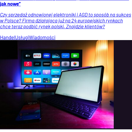
jak nowe”
Czy sprzedaż odnowionej elektroniki i AGD to sposób na sukces
w Polsce? Firma działająca już na 24 europejskich rynkach
chce teraz podbić rynek polski. Znajdzie klientów?
Handel
Usługi
Wiadomości