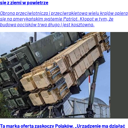
się z ziemi w powietrze
Obrona przeciwlotnicza i przeciwrakietowa wielu krajów opiera
się na amerykańskim systemie Patriot. Kłopot w tym, że
budowa pocisków trwa długo i jest kosztowna.
Ta marka ofertą zaskoczy Polaków. „Urządzenie ma działać