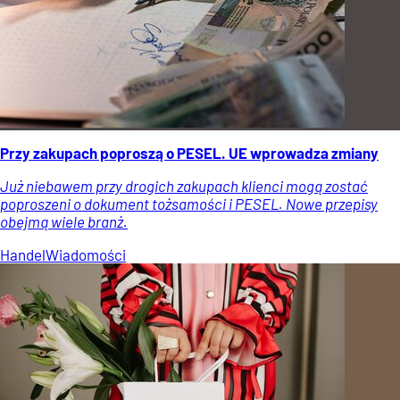
Przy zakupach poproszą o PESEL. UE wprowadza zmiany
Już niebawem przy drogich zakupach klienci mogą zostać
poproszeni o dokument tożsamości i PESEL. Nowe przepisy
obejmą wiele branż.
Handel
Wiadomości