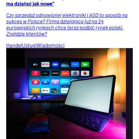
ma działać jak nowe”
Czy sprzedaż odnowionej elektroniki i AGD to sposób na
sukces w Polsce? Firma działająca już na 24
europejskich rynkach chce teraz podbić rynek polski.
Znajdzie klientów?
Handel
Usługi
Wiadomości