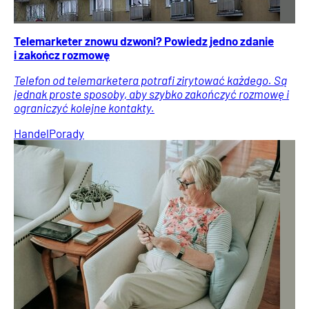
Telemarketer znowu dzwoni? Powiedz jedno zdanie
i zakończ rozmowę
Telefon od telemarketera potrafi zirytować każdego. Są
jednak proste sposoby, aby szybko zakończyć rozmowę i
ograniczyć kolejne kontakty.
Handel
Porady