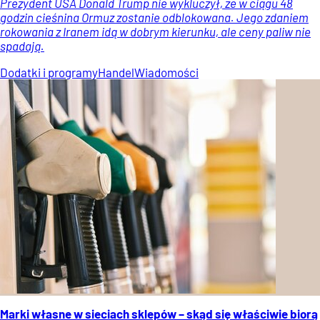
Prezydent USA Donald Trump nie wykluczył, że w ciągu 48
godzin cieśnina Ormuz zostanie odblokowana. Jego zdaniem
rokowania z Iranem idą w dobrym kierunku, ale ceny paliw nie
spadają.
Dodatki i programy
Handel
Wiadomości
Marki własne w sieciach sklepów – skąd się właściwie biorą