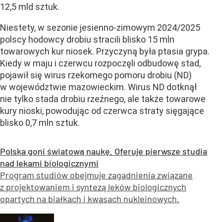
12,5 mld sztuk.
Niestety, w sezonie jesienno-zimowym 2024/2025
polscy hodowcy drobiu stracili blisko 15 mln
towarowych kur niosek. Przyczyną była ptasia grypa.
Kiedy w maju i czerwcu rozpoczęli odbudowę stad,
pojawił się wirus rzekomego pomoru drobiu (ND)
w województwie mazowieckim. Wirus ND dotknął
nie tylko stada drobiu rzeźnego, ale także towarowe
kury nioski, powodując od czerwca straty sięgające
blisko 0,7 mln sztuk.
Polska goni światową naukę. Oferuje pierwsze studia
nad lekami biologicznymi
Program studiów obejmuje zagadnienia związane
z projektowaniem i syntezą leków biologicznych
opartych na białkach i kwasach nukleinowych.