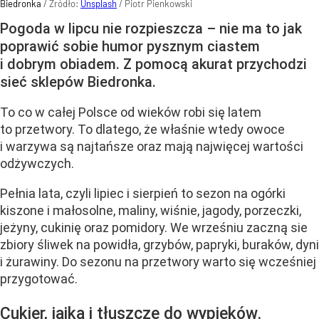
Biedronka
/ Źródło:
Unsplash
/
Piotr Pienkowski
Pogoda w lipcu nie rozpieszcza – nie ma to jak
poprawić sobie humor pysznym ciastem
i dobrym obiadem. Z pomocą akurat przychodzi
sieć sklepów Biedronka.
To co w całej Polsce od wieków robi się latem
to przetwory. To dlatego, że właśnie wtedy owoce
i warzywa są najtańsze oraz mają najwięcej wartości
odżywczych.
Pełnia lata, czyli lipiec i sierpień to sezon na ogórki
kiszone i małosolne, maliny, wiśnie, jagody, porzeczki,
jeżyny, cukinię oraz pomidory. We wrześniu zaczną sie
zbiory śliwek na powidła, grzybów, papryki, buraków, dyni
i żurawiny. Do sezonu na przetwory warto się wcześniej
przygotować.
Cukier, jajka i tłuszcze do wypieków.