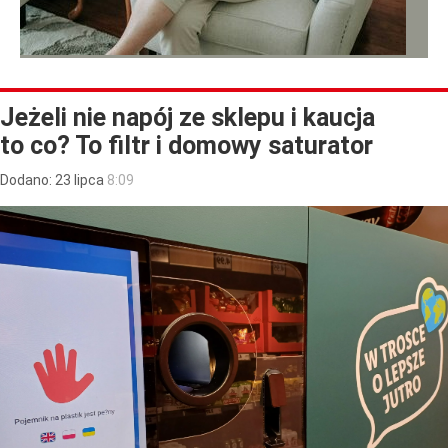
Jeżeli nie napój ze sklepu i kaucja
to co? To filtr i domowy saturator
Dodano:
23
lipca
8:09