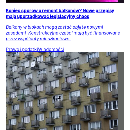
Koniec sporów o remont balkonów? Nowe przepisy
mają uporządkować legislacyjny chaos
Balkony w blokach mogą zostać objęte nowymi
zasadami. Konstrukcyjne części mają być finansowane
przez wspólnoty mieszkaniowe.
Prawo i podatki
Wiadomości