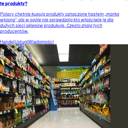
te produkty?
Polacy chętnie kupują produkty oznaczone hasłem „marka
własna”, ale w ogóle nie sprawdzają kto właściwie je dla
dużych sieci sklepów produkuje. Często znają tych
producentów.
Handel
Usługi
Wiadomości