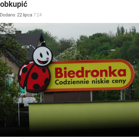
obkupić
Dodano:
22
lipca
7:24