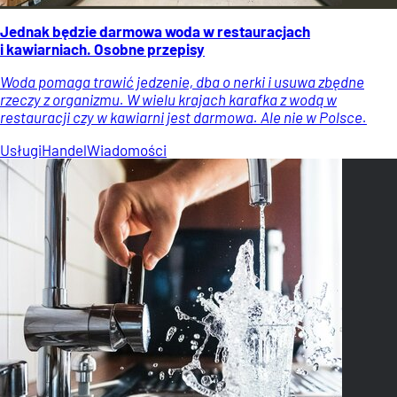
Jednak będzie darmowa woda w restauracjach
i kawiarniach. Osobne przepisy
Woda pomaga trawić jedzenie, dba o nerki i usuwa zbędne
rzeczy z organizmu. W wielu krajach karafka z wodą w
restauracji czy w kawiarni jest darmowa. Ale nie w Polsce.
Usługi
Handel
Wiadomości