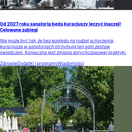
Od 2027 roku sanatoria będą kuracjuszy leczyć inaczej!
Celowane zabiegi
Nie może być tak, że bez względu na rodzaj schorzenia,
kuracjusze w sanatoriach otrzymują ten sam zestaw
świadczeń. Konieczna jest zmiana dotychczasowej praktyki.
Zdrowie
Dodatki i programy
Wiadomości