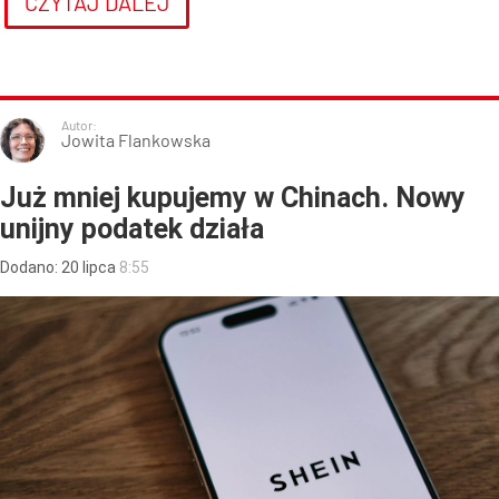
CZYTAJ DALEJ
Autor:
Jowita Flankowska
Już mniej kupujemy w Chinach. Nowy
unijny podatek działa
Dodano:
20
lipca
8:55