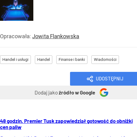
Opracowała:
Jowita Flankowska
Handel i usługi
Handel
Finanse i banki
Wiadomości
UDOSTĘPNIJ
Dodaj jako
źródło w Google
48 godzin. Premier Tusk zapowiedział gotowość do obniżki
cen paliw