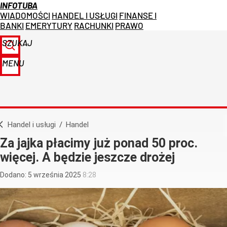
INFOTUBA
WIADOMOŚCI
HANDEL I USŁUGI
FINANSE I
BANKI
EMERYTURY
RACHUNKI
PRAWO
SZUKAJ
MENU
Handel i usługi
/
Handel
Za jajka płacimy już ponad 50 proc.
więcej. A będzie jeszcze drożej
Dodano:
5
września
2025
8:28