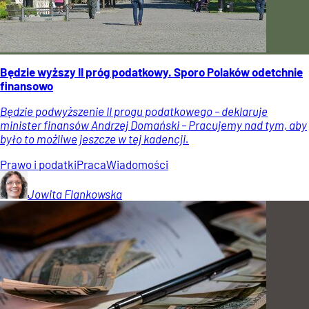
Będzie wyższy II próg podatkowy. Sporo Polaków odetchnie
finansowo
Będzie podwyższenie II progu podatkowego – deklaruje
minister finansów Andrzej Domański – Pracujemy nad tym, aby
było to możliwe jeszcze w tej kadencji.
Prawo i podatki
Praca
Wiadomości
Jowita
Flankowska