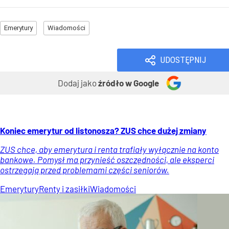
Emerytury
Wiadomości
UDOSTĘPNIJ
Dodaj jako
źródło w Google
Koniec emerytur od listonosza? ZUS chce dużej zmiany
ZUS chce, aby emerytura i renta trafiały wyłącznie na konto
bankowe. Pomysł ma przynieść oszczędności, ale eksperci
ostrzegają przed problemami części seniorów.
Emerytury
Renty i zasiłki
Wiadomości