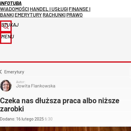
INFOTUBA
WIADOMOŚCI
HANDEL I USŁUGI
FINANSE I
BANKI
EMERYTURY
RACHUNKI
PRAWO
SZUKAJ
MENU
Emerytury
Autor:
Jowita Flankowska
Czeka nas dłuższa praca albo niższe
zarobki
Dodano:
16
lutego
2025
6:30