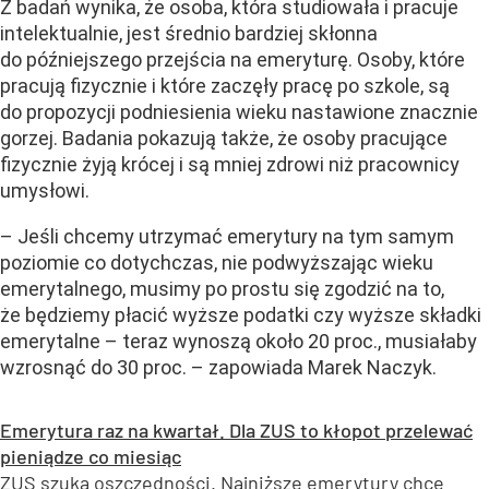
Z badań wynika, że osoba, która studiowała i pracuje
intelektualnie, jest średnio bardziej skłonna
do późniejszego przejścia na emeryturę. Osoby, które
pracują fizycznie i które zaczęły pracę po szkole, są
do propozycji podniesienia wieku nastawione znacznie
gorzej. Badania pokazują także, że osoby pracujące
fizycznie żyją krócej i są mniej zdrowi niż pracownicy
umysłowi.
– Jeśli chcemy utrzymać emerytury na tym samym
poziomie co dotychczas, nie podwyższając wieku
emerytalnego, musimy po prostu się zgodzić na to,
że będziemy płacić wyższe podatki czy wyższe składki
emerytalne – teraz wynoszą około 20 proc., musiałaby
wzrosnąć do 30 proc. – zapowiada Marek Naczyk.
Emerytura raz na kwartał. Dla ZUS to kłopot przelewać
pieniądze co miesiąc
ZUS szuka oszczędności. Najniższe emerytury chce