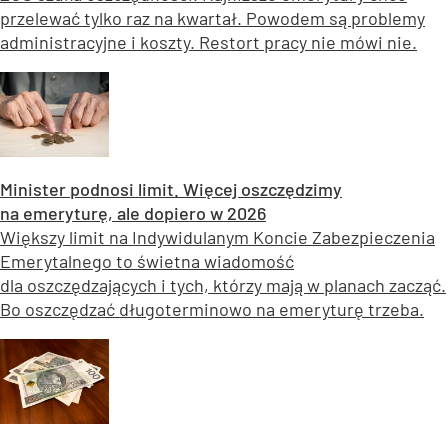
przelewać tylko raz na kwartał. Powodem są problemy
administracyjne i koszty. Restort pracy nie mówi nie.
Minister podnosi limit. Więcej oszczędzimy
na emeryturę, ale dopiero w 2026
Większy limit na Indywidulanym Koncie Zabezpieczenia
Emerytalnego to świetna wiadomość
dla oszczędzających i tych, którzy mają w planach zacząć.
Bo oszczędzać długoterminowo na emeryturę trzeba.