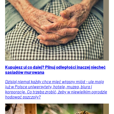
Kupujesz ul co dalej? Pilnuj odległości inaczej niechęć
sąsiadów murowana
Dzisiaj niemal każdy chce mieć własny miód – ule mają
już w Polsce uniwersytety, hotele, muzea, biura i
korporacje. Co trzeba zrobić, żeby w niewielkim ogrodzie
hodować pszczoły?