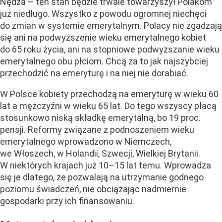
Nędza – ten stan będzie trwale towarzyszył Polakom
już niedługo. Wszystko z powodu ogromnej niechęci
do zmian w systemie emerytalnym. Polacy nie zgadzają
się ani na podwyższenie wieku emerytalnego kobiet
do 65 roku życia, ani na stopniowe podwyższanie wieku
emerytalnego obu płciom. Chcą za to jak najszybciej
przechodzić na emeryturę i na niej nie dorabiać.
W Polsce kobiety przechodzą na emeryturę w wieku 60
lat a mężczyźni w wieku 65 lat. Do tego wszyscy płacą
stosunkowo niską składkę emerytalną, bo 19 proc.
pensji. Reformy związane z podnoszeniem wieku
emerytalnego wprowadzono w Niemczech,
we Włoszech, w Holandii, Szwecji, Wielkiej Brytanii.
W niektórych krajach już 10–15 lat temu. Wprowadza
się je dlatego, że pozwalają na utrzymanie godnego
poziomu świadczeń, nie obciążając nadmiernie
gospodarki przy ich finansowaniu.