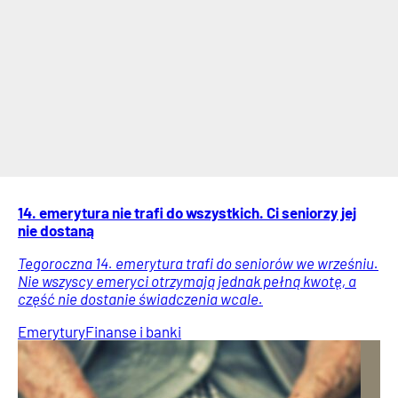
14. emerytura nie trafi do wszystkich. Ci seniorzy jej
nie dostaną
Tegoroczna 14. emerytura trafi do seniorów we wrześniu.
Nie wszyscy emeryci otrzymają jednak pełną kwotę, a
część nie dostanie świadczenia wcale.
Emerytury
Finanse i banki