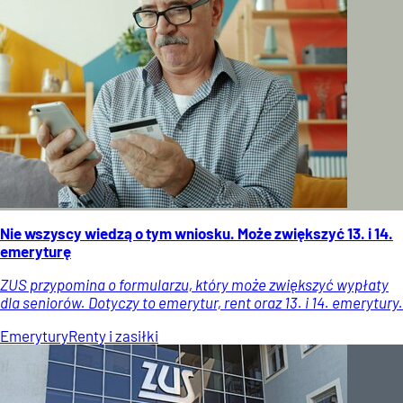
Nie wszyscy wiedzą o tym wniosku. Może zwiększyć 13. i 14.
emeryturę
ZUS przypomina o formularzu, który może zwiększyć wypłaty
dla seniorów. Dotyczy to emerytur, rent oraz 13. i 14. emerytury.
Emerytury
Renty i zasiłki