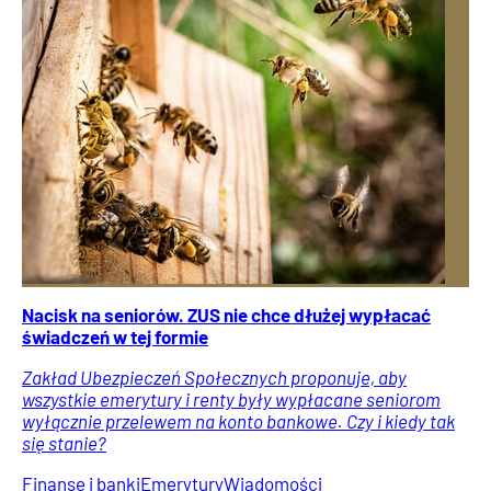
Nacisk na seniorów. ZUS nie chce dłużej wypłacać
świadczeń w tej formie
Zakład Ubezpieczeń Społecznych proponuje, aby
wszystkie emerytury i renty były wypłacane seniorom
wyłącznie przelewem na konto bankowe. Czy i kiedy tak
się stanie?
Finanse i banki
Emerytury
Wiadomości