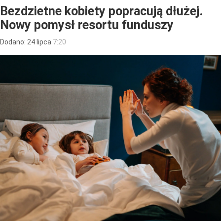
Bezdzietne kobiety popracują dłużej.
Nowy pomysł resortu funduszy
Dodano:
24
lipca
7:20