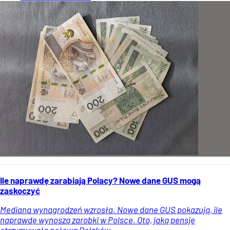
Ile naprawdę zarabiają Polacy? Nowe dane GUS mogą
zaskoczyć
Mediana wynagrodzeń wzrosła. Nowe dane GUS pokazują, ile
naprawdę wynoszą zarobki w Polsce. Oto, jaką pensję
otrzymywała połowa Polaków.