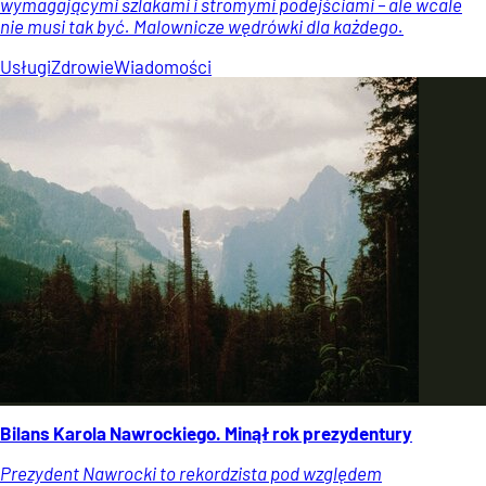
wymagającymi szlakami i stromymi podejściami – ale wcale
nie musi tak być. Malownicze wędrówki dla każdego.
Usługi
Zdrowie
Wiadomości
Bilans Karola Nawrockiego. Minął rok prezydentury
Prezydent Nawrocki to rekordzista pod względem