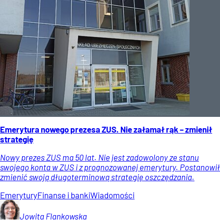
Emerytura nowego prezesa ZUS. Nie załamał rąk – zmienił
strategię
Nowy prezes ZUS ma 50 lat. Nie jest zadowolony ze stanu
swojego konta w ZUS i z prognozowanej emerytury. Postanowił
zmienić swoją długoterminową strategię oszczędzania.
Emerytury
Finanse i banki
Wiadomości
Jowita
Flankowska