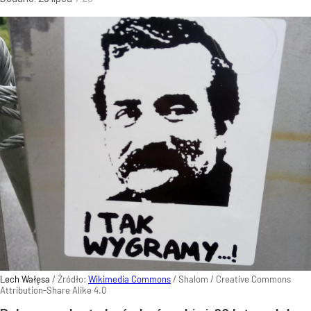
Lech Wałęsa
/ Źródło:
Wikimedia Commons
/
Shalom / Creative Commons
Attribution-Share Alike 4.0