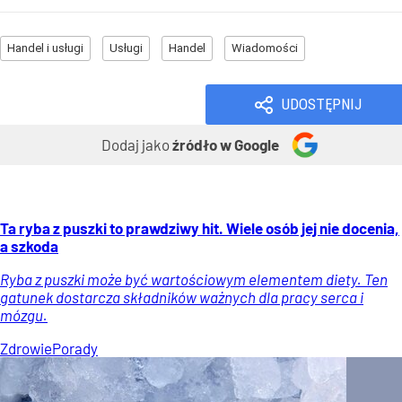
Handel i usługi
Usługi
Handel
Wiadomości
UDOSTĘPNIJ
Dodaj jako
źródło w Google
Ta ryba z puszki to prawdziwy hit. Wiele osób jej nie docenia,
a szkoda
Ryba z puszki może być wartościowym elementem diety. Ten
gatunek dostarcza składników ważnych dla pracy serca i
mózgu.
Zdrowie
Porady