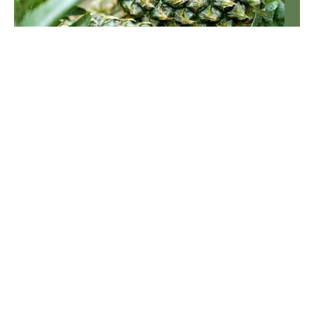
Autor:
Beata Anna Święcicka
Nadbałtyckie plaże skrywają
bursztynowe skarby. Tam morze