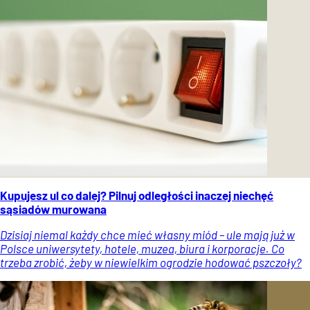
Kupujesz ul co dalej? Pilnuj odległości inaczej niechęć
sąsiadów murowana
Dzisiaj niemal każdy chce mieć własny miód – ule mają już w
Polsce uniwersytety, hotele, muzea, biura i korporacje. Co
trzeba zrobić, żeby w niewielkim ogrodzie hodować pszczoły?