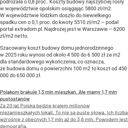
podrożała o 0,8 proc..
Koszty budowy najszybciej rosły
w województwie opolskim osiągając 5800 zł/m2.
W województwie łódzkim doszło do niewielkiego
spadku cen o 0,1 proc. do kwoty 5510 zł/m2 – podał
portal extradom.pl. Najdrożej jest w Warszawie – 6200
zł/m2 netto.
Szacowany koszt budowy domu jednorodzinnego
w 2025 roku wynosi od około 4 500 do 6 500 zł za m2
dla standardowego wykończenia, co oznacza,
że budowa domu o powierzchni 100 m2 to koszt od
450
000 do 650 000 zł
.
Polakom brakuje 1,3 mln mieszkań. Ale mamy 1,7 mln
pustostanów
Za 20 lat Polska będzie krajem milionów
niezamieszkałych lokali. To nie są puste słowa. Ich liczba
wzrośnie z obecnych 1,7 mln aż do 3,6 mln. Powodem jest
demografia.