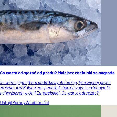
Co warto odłączać od prądu? Mniejsze rachunki są nagrodą
Im więcej sprzęt ma dodatkowych funkcji, tym więcej prądu
zużywa. A w Polsce ceny energii elektrycznych są jednymi z
najwyższych w Unii Europejskiej. Co warto odłączać?
Usługi
Porady
Wiadomości