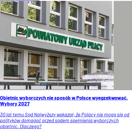
Obietnic wyborczych nie sposób w Polsce wyegzekwować.
Wybory 2027
30 lat temu Sąd Najwyższy wskazał, że Polacy nie mogą się od
polityków domagać przed sądem spełnienia wyborczych
obietnic. Dlaczego?