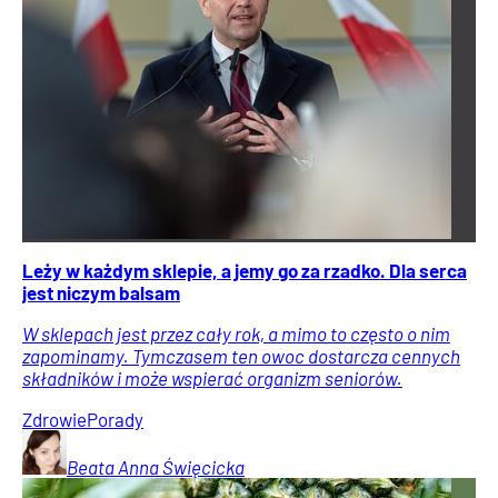
Leży w każdym sklepie, a jemy go za rzadko. Dla serca
jest niczym balsam
W sklepach jest przez cały rok, a mimo to często o nim
zapominamy. Tymczasem ten owoc dostarcza cennych
składników i może wspierać organizm seniorów.
Zdrowie
Porady
Beata Anna
Święcicka