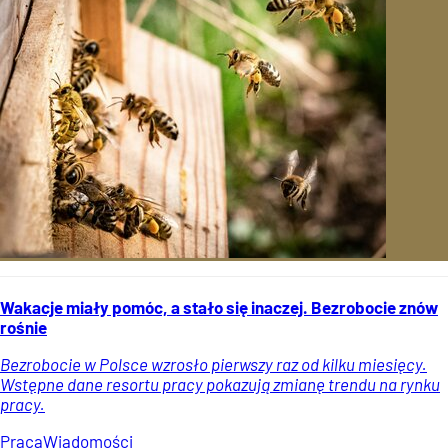
Wakacje miały pomóc, a stało się inaczej. Bezrobocie znów
rośnie
Bezrobocie w Polsce wzrosło pierwszy raz od kilku miesięcy.
Wstępne dane resortu pracy pokazują zmianę trendu na rynku
pracy.
Praca
Wiadomości