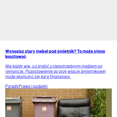
Wynosisz stary mebel pod śmietnik? To może słono
kosztować
Nie każdy wie, co zrobić z niepotrzebnym meblem po
remoncie. Pozostawienie go przy wiacie śmietnikowej
może skończyć się karą finansową.
Porady
Prawo i podatki