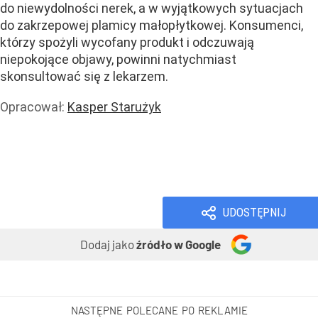
do niewydolności nerek, a w wyjątkowych sytuacjach
do zakrzepowej plamicy małopłytkowej. Konsumenci,
którzy spożyli wycofany produkt i odczuwają
niepokojące objawy, powinni natychmiast
skonsultować się z lekarzem.
Opracował:
Kasper Starużyk
Zdrowie
Handel i usługi
Handel
Wiadomości
UDOSTĘPNIJ
Dodaj jako
źródło w Google