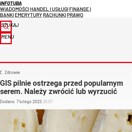
INFOTUBA
WIADOMOŚCI
HANDEL I USŁUGI
FINANSE I
BANKI
EMERYTURY
RACHUNKI
PRAWO
SZUKAJ
MENU
Zdrowie
GIS pilnie ostrzega przed popularnym
serem. Należy zwrócić lub wyrzucić
Dodano:
7
lutego
2025
20:01