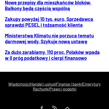
Nowe przepisy dla mieszkańców bloków.
Balkony będą częścią wspólną
Zakupy powyżej 10 tys. euro. Sprzedawca
sprawdzi PESEL i tożsamość klienta
Ministerstwa Klimatu nie porzuca tematu
darmowej wody. Szykuje nową ustawę
Za dużo zarabiamy. 110 proc. Polaków wpada
w II próg podatkowy i cierpi finansowo
Wiadomości
Handel i usługi
Finanse i banki
Emerytury
Rachunki
Prawo i podatki