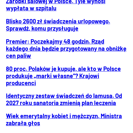
Zarobki salowej w Polsce. Tyle wynosi
wypłata w szpitalu
Blisko 2600 zł świadczenia urlopowego.
Sprawdź, komu przysługuje
Premier: Poczekajmy 48 godzin. Rząd
każdego dnia będzie przygotowany na obniżkę
cen paliw
80 proc. Polaków je kupuje, ale kto w Polsce
produkuje „marki własne”? Krajowi
producenci
Identyczny zestaw świadczeń do lamusa. Od
2027 roku sanatoria zmienią plan leczenia
Wiek emerytalny kobiet i mężczyzn. Ministra
zabrała głos