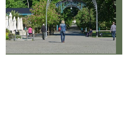
Kupujesz ul co dalej? Pilnuj odległości inaczej niechęć
sąsiadów murowana
Dzisiaj niemal każdy chce mieć własny miód – ule mają
już w Polsce uniwersytety, hotele, muzea, biura i
korporacje. Co trzeba zrobić, żeby w niewielkim ogrodzie
hodować pszczoły?