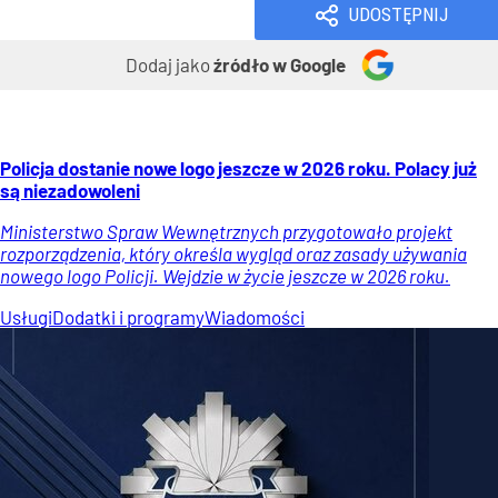
UDOSTĘPNIJ
Dodaj jako
źródło w Google
Policja dostanie nowe logo jeszcze w 2026 roku. Polacy już
są niezadowoleni
Ministerstwo Spraw Wewnętrznych przygotowało projekt
rozporządzenia, który określa wygląd oraz zasady używania
nowego logo Policji. Wejdzie w życie jeszcze w 2026 roku.
Usługi
Dodatki i programy
Wiadomości