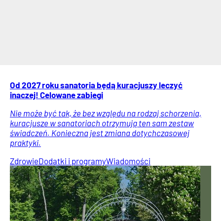
Od 2027 roku sanatoria będą kuracjuszy leczyć
inaczej! Celowane zabiegi
Nie może być tak, że bez względu na rodzaj schorzenia,
kuracjusze w sanatoriach otrzymują ten sam zestaw
świadczeń. Konieczna jest zmiana dotychczasowej
praktyki.
Zdrowie
Dodatki i programy
Wiadomości