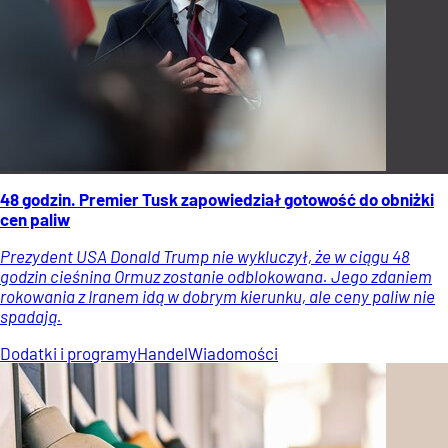
48 godzin. Premier Tusk zapowiedział gotowość do obniżki
cen paliw
Prezydent USA Donald Trump nie wykluczył, że w ciągu 48
godzin cieśnina Ormuz zostanie odblokowana. Jego zdaniem
rokowania z Iranem idą w dobrym kierunku, ale ceny paliw nie
spadają.
Dodatki i programy
Handel
Wiadomości