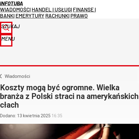
INFOTUBA
WIADOMOŚCI
HANDEL I USŁUGI
FINANSE I
BANKI
EMERYTURY
RACHUNKI
PRAWO
SZUKAJ
MENU
Wiadomości
Koszty mogą być ogromne. Wielka
branża z Polski straci na amerykańskich
cłach
Dodano:
13
kwietnia
2025
16:35