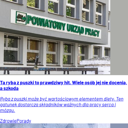
Ta ryba z puszki to prawdziwy hit. Wiele osób jej nie docenia,
a szkoda
Ryba z puszki może być wartościowym elementem diety. Ten
gatunek dostarcza składników ważnych dla pracy serca i
mózgu.
Zdrowie
Porady