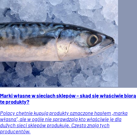
Marki własne w sieciach sklepów – skąd się właściwie biorą
te produkty?
Polacy chętnie kupują produkty oznaczone hasłem „marka
własna”, ale w ogóle nie sprawdzają kto właściwie je dla
dużych sieci sklepów produkuje. Często znają tych
producentów.