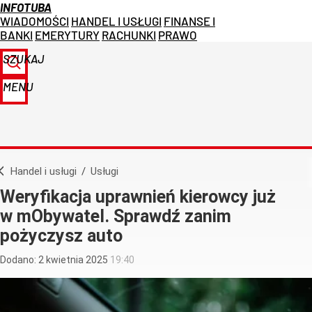
INFOTUBA
WIADOMOŚCI
HANDEL I USŁUGI
FINANSE I
BANKI
EMERYTURY
RACHUNKI
PRAWO
SZUKAJ
MENU
Handel i usługi
/
Usługi
Weryfikacja uprawnień kierowcy już
w mObywatel. Sprawdź zanim
pożyczysz auto
Dodano:
2
kwietnia
2025
19:40