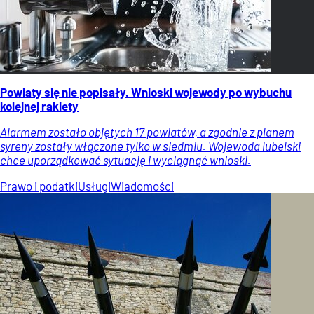
Powiaty się nie popisały. Wnioski wojewody po wybuchu
kolejnej rakiety
Alarmem zostało objętych 17 powiatów, a zgodnie z planem
syreny zostały włączone tylko w siedmiu. Wojewoda lubelski
chce uporządkować sytuację i wyciągnąć wnioski.
Prawo i podatki
Usługi
Wiadomości