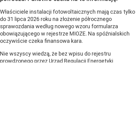
Właściciele instalacji fotowoltaicznych mają czas tylko
do 31 lipca 2026 roku na złożenie półrocznego
sprawozdania według nowego wzoru formularza
obowiązującego w rejestrze MIOZE. Na spóźnialskich
oczywiście czeka finansowa kara.
Nie wszyscy wiedzą, że bez wpisu do rejestru
prowdzonego przez Urząd Regulacji Energetyki
wytwarzanie energii z fotowoltaiki jest w Polsce
po prostu nielegalne – podobnie jak sprzedaż nadwyżek
prądu.
Złamanie ustawy o OZE. Jak wtedy
sprzedać nadwyżkę energii?
MIOZE, czyli Rejestr Wytwórców Energii w Małej
Instalacji, zawiera spis firm i gospodarstw domowych
produkujących prąd z odnawialnych źródeł...