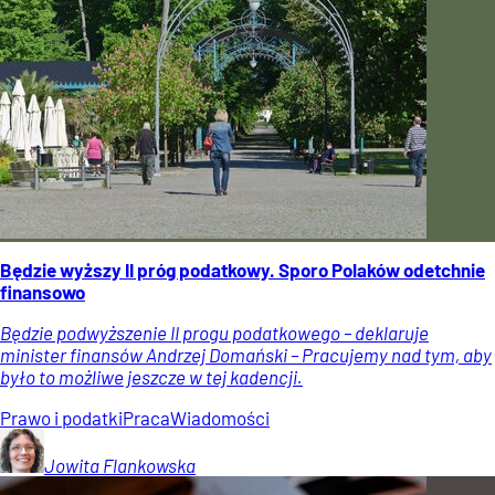
Będzie wyższy II próg podatkowy. Sporo Polaków odetchnie
finansowo
Będzie podwyższenie II progu podatkowego – deklaruje
minister finansów Andrzej Domański – Pracujemy nad tym, aby
było to możliwe jeszcze w tej kadencji.
Prawo i podatki
Praca
Wiadomości
Jowita
Flankowska