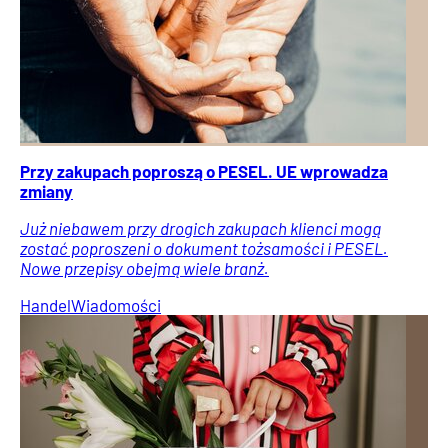
Przy zakupach poproszą o PESEL. UE wprowadza
zmiany
Już niebawem przy drogich zakupach klienci mogą
zostać poproszeni o dokument tożsamości i PESEL.
Nowe przepisy obejmą wiele branż.
Handel
Wiadomości