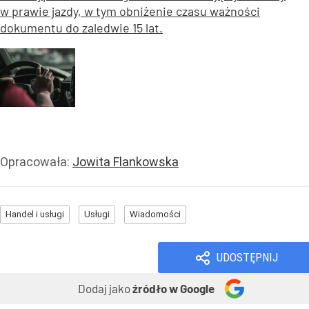
w prawie jazdy, w tym obniżenie czasu ważności
dokumentu do zaledwie 15 lat.
Opracowała:
Jowita Flankowska
Handel i usługi
Usługi
Wiadomości
UDOSTĘPNIJ
Dodaj jako
źródło w Google