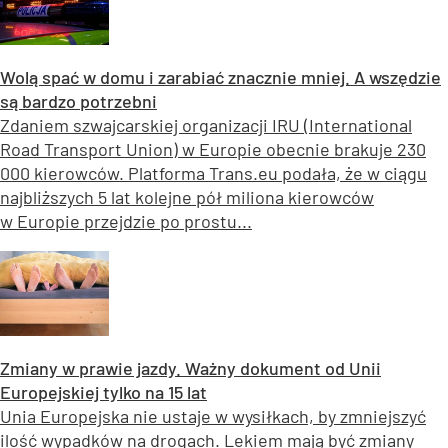
Wolą spać w domu i zarabiać znacznie mniej. A wszędzie
są bardzo potrzebni
Zdaniem szwajcarskiej organizacji IRU (International
Road Transport Union) w Europie obecnie brakuje 230
000 kierowców. Platforma Trans.eu podała, że w ciągu
najbliższych 5 lat kolejne pół miliona kierowców
w Europie przejdzie po prostu...
Zmiany w prawie jazdy. Ważny dokument od Unii
Europejskiej tylko na 15 lat
Unia Europejska nie ustaje w wysiłkach, by zmniejszyć
ilość wypadków na drogach. Lekiem mają być zmiany