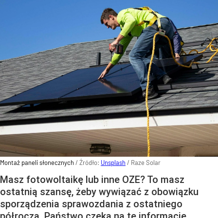
Montaż paneli słonecznych
/ Źródło:
Unsplash
/
Raze Solar
Masz fotowoltaikę lub inne OZE? To masz
ostatnią szansę, żeby wywiązać z obowiązku
sporządzenia sprawozdania z ostatniego
półrocza. Państwo czeka na te informację.