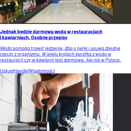
Jednak będzie darmowa woda w restauracjach
i kawiarniach. Osobne przepisy
Woda pomaga trawić jedzenie, dba o nerki i usuwa zbędne
rzeczy z organizmu. W wielu krajach karafka z wodą w
restauracji czy w kawiarni jest darmowa. Ale nie w Polsce.
Usługi
Handel
Wiadomości