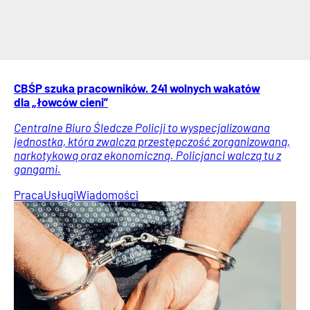
CBŚP szuka pracowników. 241 wolnych wakatów
dla „łowców cieni”
Centralne Biuro Śledcze Policji to wyspecjalizowana
jednostka, która zwalcza przestępczość zorganizowaną,
narkotykową oraz ekonomiczną. Policjanci walczą tu z
gangami.
Praca
Usługi
Wiadomości