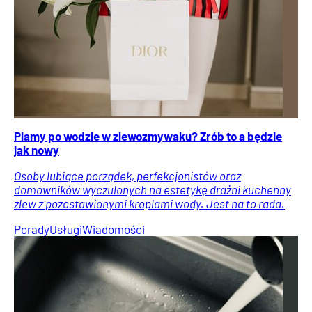
Plamy po wodzie w zlewozmywaku? Zrób to a będzie
jak nowy
Osoby lubiące porządek, perfekcjonistów oraz
domowników wyczulonych na estetykę drażni kuchenny
zlew z pozostawionymi kroplami wody. Jest na to rada.
Porady
Usługi
Wiadomości