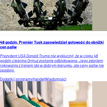
48 godzin. Premier Tusk zapowiedział gotowość do obniżki
cen paliw
Prezydent USA Donald Trump nie wykluczył, że w ciągu 48
godzin cieśnina Ormuz zostanie odblokowana. Jego zdaniem
rokowania z Iranem idą w dobrym kierunku, ale ceny paliw nie
spadają.
Dodatki i programy
Handel
Wiadomości