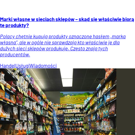
Marki własne w sieciach sklepów – skąd się właściwie biorą
te produkty?
Polacy chętnie kupują produkty oznaczone hasłem „marka
własna”, ale w ogóle nie sprawdzają kto właściwie je dla
dużych sieci sklepów produkuje. Często znają tych
producentów.
Handel
Usługi
Wiadomości