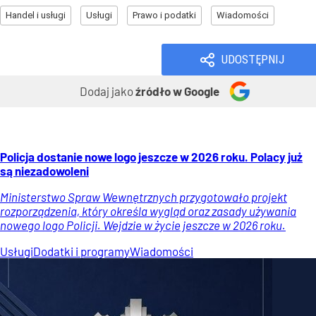
Handel i usługi
Usługi
Prawo i podatki
Wiadomości
UDOSTĘPNIJ
Dodaj jako
źródło w Google
Policja dostanie nowe logo jeszcze w 2026 roku. Polacy już
są niezadowoleni
Ministerstwo Spraw Wewnętrznych przygotowało projekt
rozporządzenia, który określa wygląd oraz zasady używania
nowego logo Policji. Wejdzie w życie jeszcze w 2026 roku.
Usługi
Dodatki i programy
Wiadomości