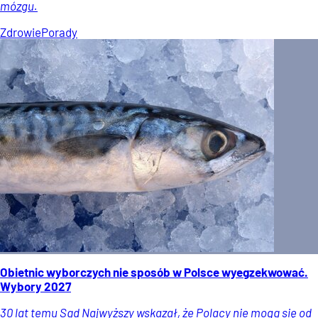
mózgu.
Zdrowie
Porady
Obietnic wyborczych nie sposób w Polsce wyegzekwować.
Wybory 2027
30 lat temu Sąd Najwyższy wskazał, że Polacy nie mogą się od