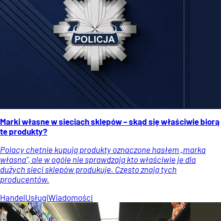
Marki własne w sieciach sklepów – skąd się właściwie biorą
te produkty?
Polacy chętnie kupują produkty oznaczone hasłem „marka
własna”, ale w ogóle nie sprawdzają kto właściwie je dla
dużych sieci sklepów produkuje. Często znają tych
producentów.
Handel
Usługi
Wiadomości