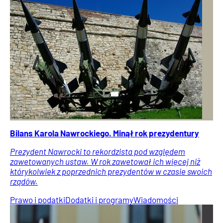
Bilans Karola Nawrockiego. Minął rok prezydentury
Prezydent Nawrocki to rekordzista pod względem
zawetowanych ustaw. W rok zawetował ich więcej niż
którykolwiek z poprzednich prezydentów w czasie swoich
rządów.
Prawo i podatki
Dodatki i programy
Wiadomości