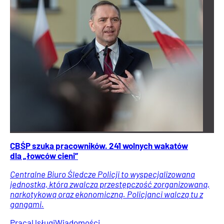
CBŚP szuka pracowników. 241 wolnych wakatów
dla „łowców cieni”
Centralne Biuro Śledcze Policji to wyspecjalizowana
jednostka, która zwalcza przestępczość zorganizowaną,
narkotykową oraz ekonomiczną. Policjanci walczą tu z
gangami.
Praca
Usługi
Wiadomości