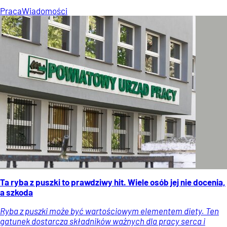
Praca
Wiadomości
Ta ryba z puszki to prawdziwy hit. Wiele osób jej nie docenia,
a szkoda
Ryba z puszki może być wartościowym elementem diety. Ten
gatunek dostarcza składników ważnych dla pracy serca i