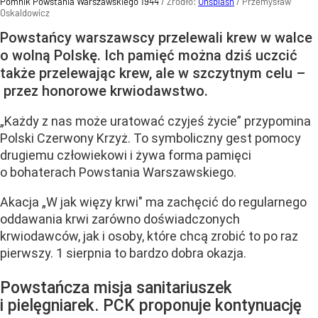
Pomnik Powstania Warszawskiego 1944
/ Źródło:
Unsplash
/
Przemysław
Oskaldowicz
Powstańcy warszawscy przelewali krew w walce
o wolną Polskę. Ich pamięć można dziś uczcić
także przelewając krew, ale w szczytnym celu –
przez honorowe krwiodawstwo.
„Każdy z nas może uratować czyjeś życie” przypomina
Polski Czerwony Krzyż. To symboliczny gest pomocy
drugiemu człowiekowi i żywa forma pamięci
o bohaterach Powstania Warszawskiego.
Akacja „W jak więzy krwi" ma zachęcić do regularnego
oddawania krwi zarówno doświadczonych
krwiodawców, jak i osoby, które chcą zrobić to po raz
pierwszy. 1 sierpnia to bardzo dobra okazja.
Powstańcza misja sanitariuszek
i pielęgniarek. PCK proponuje kontynuację