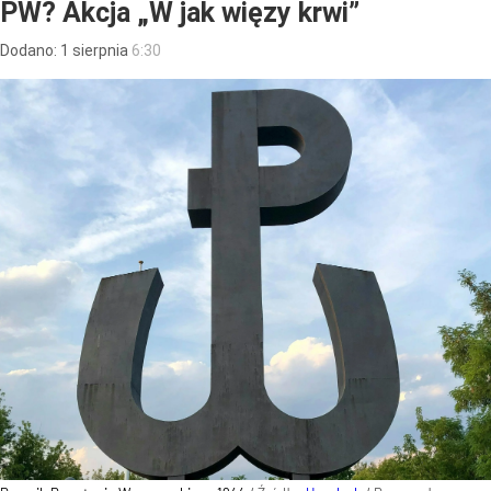
PW? Akcja „W jak więzy krwi”
Dodano:
1
sierpnia
6:30