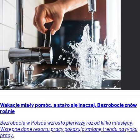
Wakacje miały pomóc, a stało się inaczej. Bezrobocie znów
rośnie
Bezrobocie w Polsce wzrosło pierwszy raz od kilku miesięcy.
Wstępne dane resortu pracy pokazują zmianę trendu na rynku
pracy.