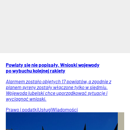
Powiaty się nie popisały. Wnioski wojewody
po wybuchu kolejnej rakiety
Alarmem zostało objętych 17 powiatów, a zgodnie z
planem syreny zostały włączone tylko w siedmiu.
Wojewoda lubelski chce uporządkować sytuację i
wyciągnąć wnioski.
Prawo i podatki
Usługi
Wiadomości