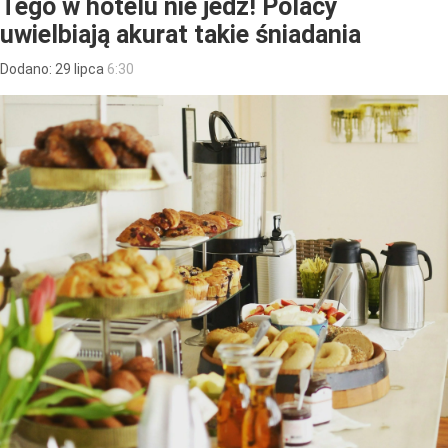
Tego w hotelu nie jedz! Polacy
uwielbiają akurat takie śniadania
Dodano:
29
lipca
6:30