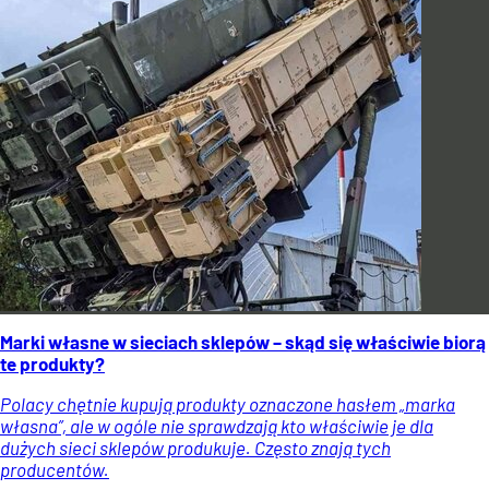
Marki własne w sieciach sklepów – skąd się właściwie biorą
te produkty?
Polacy chętnie kupują produkty oznaczone hasłem „marka
własna”, ale w ogóle nie sprawdzają kto właściwie je dla
dużych sieci sklepów produkuje. Często znają tych
producentów.