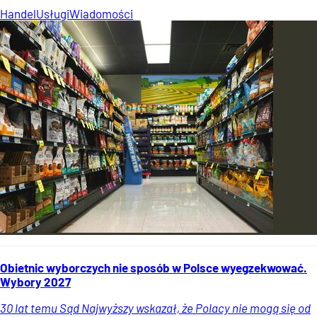
Handel
Usługi
Wiadomości
Obietnic wyborczych nie sposób w Polsce wyegzekwować.
Wybory 2027
30 lat temu Sąd Najwyższy wskazał, że Polacy nie mogą się od