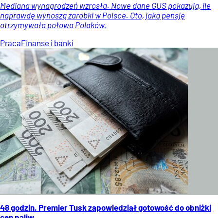
Mediana wynagrodzeń wzrosła. Nowe dane GUS pokazują, ile
naprawdę wynoszą zarobki w Polsce. Oto, jaką pensję
otrzymywała połowa Polaków.
Praca
Finanse i banki
48 godzin. Premier Tusk zapowiedział gotowość do obniżki
cen paliw