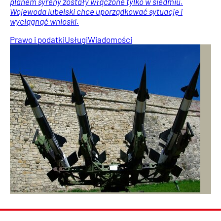
planem syreny zostały włączone tylko w siedmiu.
Wojewoda lubelski chce uporządkować sytuację i
wyciągnąć wnioski.
Prawo i podatki
Usługi
Wiadomości