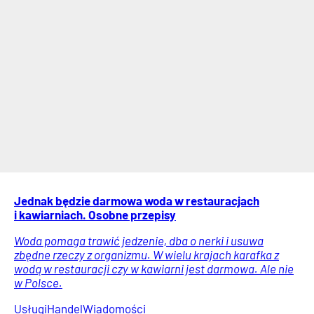
Jednak będzie darmowa woda w restauracjach
i kawiarniach. Osobne przepisy
Woda pomaga trawić jedzenie, dba o nerki i usuwa
zbędne rzeczy z organizmu. W wielu krajach karafka z
wodą w restauracji czy w kawiarni jest darmowa. Ale nie
w Polsce.
Usługi
Handel
Wiadomości