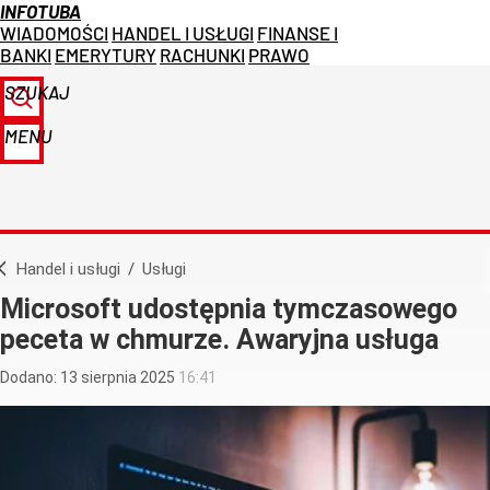
INFOTUBA
WIADOMOŚCI
HANDEL I USŁUGI
FINANSE I
BANKI
EMERYTURY
RACHUNKI
PRAWO
SZUKAJ
MENU
Handel i usługi
/
Usługi
Microsoft udostępnia tymczasowego
peceta w chmurze. Awaryjna usługa
Dodano:
13
sierpnia
2025
16:41