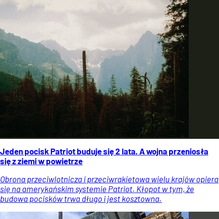
Jeden pocisk Patriot buduje się 2 lata. A wojna przeniosła
się z ziemi w powietrze
Obrona przeciwlotnicza i przeciwrakietowa wielu krajów opiera
się na amerykańskim systemie Patriot. Kłopot w tym, że
budowa pocisków trwa długo i jest kosztowna.