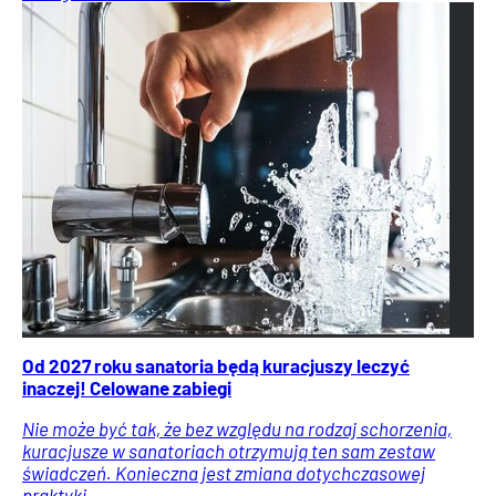
Od 2027 roku sanatoria będą kuracjuszy leczyć
inaczej! Celowane zabiegi
Nie może być tak, że bez względu na rodzaj schorzenia,
kuracjusze w sanatoriach otrzymują ten sam zestaw
świadczeń. Konieczna jest zmiana dotychczasowej
praktyki.