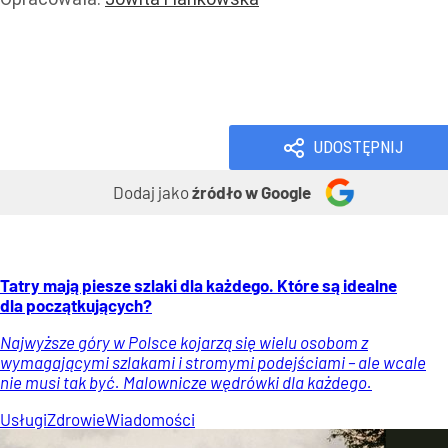
Handel i usługi
Usługi
Handel
Wiadomości
UDOSTĘPNIJ
Dodaj jako
źródło w Google
Tatry mają piesze szlaki dla każdego. Które są idealne
dla początkujących?
Najwyższe góry w Polsce kojarzą się wielu osobom z
wymagającymi szlakami i stromymi podejściami – ale wcale
nie musi tak być. Malownicze wędrówki dla każdego.
Usługi
Zdrowie
Wiadomości