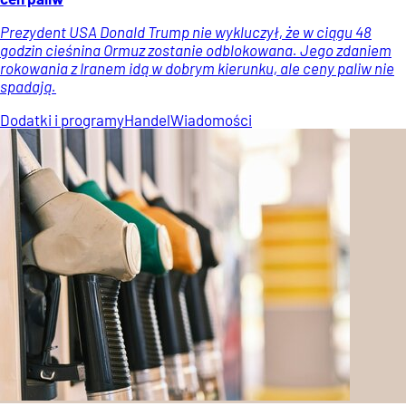
Prezydent USA Donald Trump nie wykluczył, że w ciągu 48
godzin cieśnina Ormuz zostanie odblokowana. Jego zdaniem
rokowania z Iranem idą w dobrym kierunku, ale ceny paliw nie
spadają.
Dodatki i programy
Handel
Wiadomości