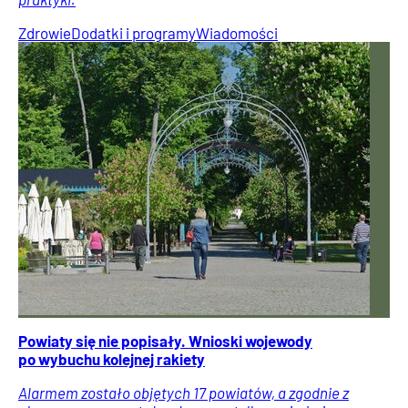
Zdrowie
Dodatki i programy
Wiadomości
Powiaty się nie popisały. Wnioski wojewody
po wybuchu kolejnej rakiety
Alarmem zostało objętych 17 powiatów, a zgodnie z