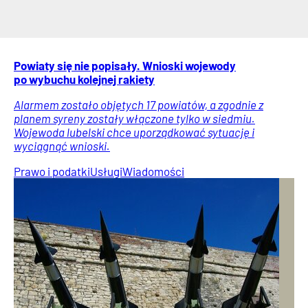
Powiaty się nie popisały. Wnioski wojewody
po wybuchu kolejnej rakiety
Alarmem zostało objętych 17 powiatów, a zgodnie z
planem syreny zostały włączone tylko w siedmiu.
Wojewoda lubelski chce uporządkować sytuację i
wyciągnąć wnioski.
Prawo i podatki
Usługi
Wiadomości