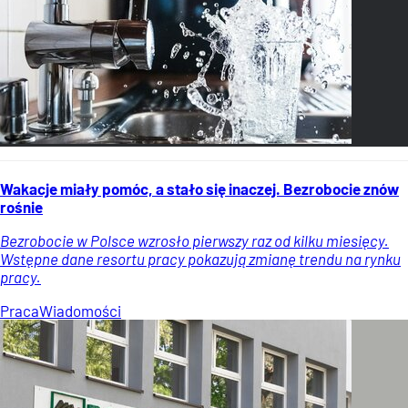
Wakacje miały pomóc, a stało się inaczej. Bezrobocie znów
rośnie
Bezrobocie w Polsce wzrosło pierwszy raz od kilku miesięcy.
Wstępne dane resortu pracy pokazują zmianę trendu na rynku
pracy.
Praca
Wiadomości