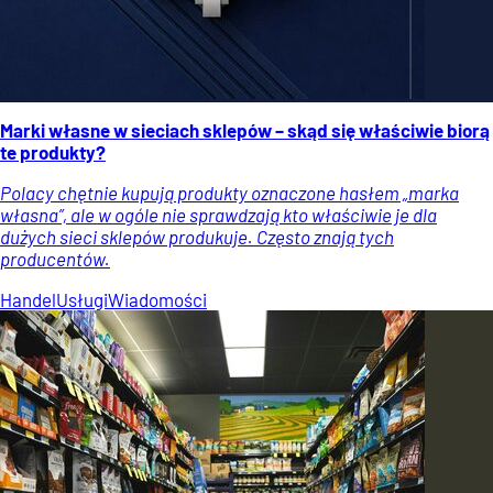
Marki własne w sieciach sklepów – skąd się właściwie biorą
te produkty?
Polacy chętnie kupują produkty oznaczone hasłem „marka
własna”, ale w ogóle nie sprawdzają kto właściwie je dla
dużych sieci sklepów produkuje. Często znają tych
producentów.
Handel
Usługi
Wiadomości