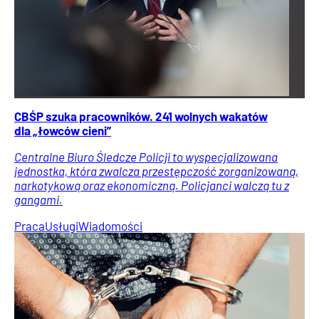
CBŚP szuka pracowników. 241 wolnych wakatów
dla „łowców cieni”
Centralne Biuro Śledcze Policji to wyspecjalizowana
jednostka, która zwalcza przestępczość zorganizowaną,
narkotykową oraz ekonomiczną. Policjanci walczą tu z
gangami.
Praca
Usługi
Wiadomości