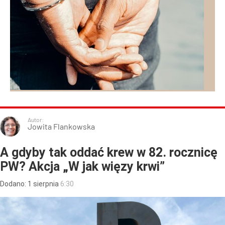
Autor:
Jowita Flankowska
A gdyby tak oddać krew w 82. rocznicę
PW? Akcja „W jak więzy krwi”
Dodano:
1
sierpnia
6:30