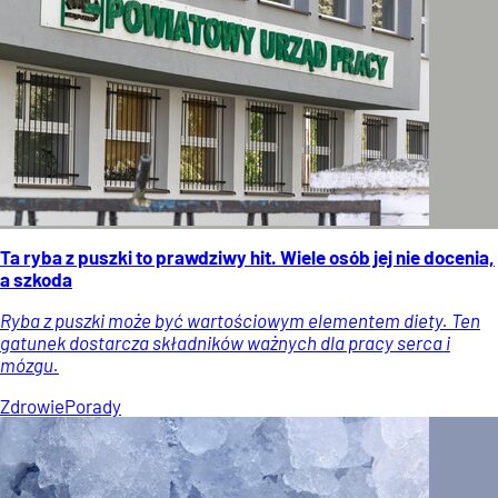
Ta ryba z puszki to prawdziwy hit. Wiele osób jej nie docenia,
a szkoda
Ryba z puszki może być wartościowym elementem diety. Ten
gatunek dostarcza składników ważnych dla pracy serca i
mózgu.
Zdrowie
Porady