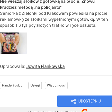
Nie wieszaj słoików z gotówką na płocie. Znowu
kradzież metodą „na policjanta”
Seniorka z Zielonki pod Krakowem powiesiła na płocie
reklamówkę ze słoikami wypełnionymi gotówką. W ten
sposób 116 tysięcy złotych trafiło w ręce oszusta.
Opracowała:
Jowita Flankowska
Handel i usługi
Usługi
Wiadomości
UDOSTĘPNIJ