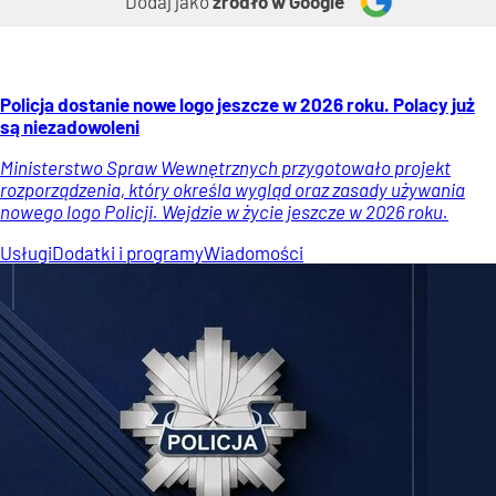
Dodaj jako
źródło w Google
Policja dostanie nowe logo jeszcze w 2026 roku. Polacy już
są niezadowoleni
Ministerstwo Spraw Wewnętrznych przygotowało projekt
rozporządzenia, który określa wygląd oraz zasady używania
nowego logo Policji. Wejdzie w życie jeszcze w 2026 roku.
Usługi
Dodatki i programy
Wiadomości