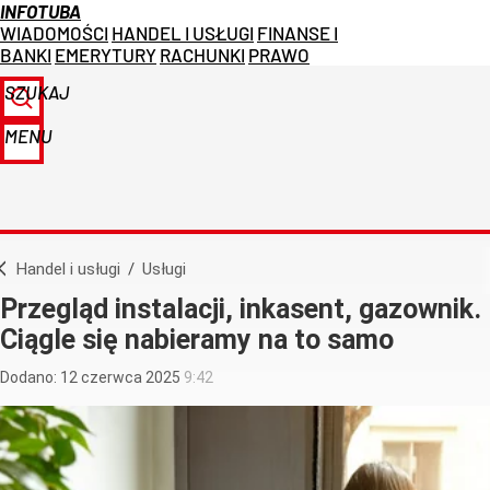
INFOTUBA
WIADOMOŚCI
HANDEL I USŁUGI
FINANSE I
BANKI
EMERYTURY
RACHUNKI
PRAWO
SZUKAJ
MENU
Handel i usługi
/
Usługi
Przegląd instalacji, inkasent, gazownik.
Ciągle się nabieramy na to samo
Dodano:
12
czerwca
2025
9:42