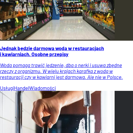
Jednak będzie darmowa woda w restauracjach
i kawiarniach. Osobne przepisy
Woda pomaga trawić jedzenie, dba o nerki i usuwa zbędne
rzeczy z organizmu. W wielu krajach karafka z wodą w
restauracji czy w kawiarni jest darmowa. Ale nie w Polsce.
Usługi
Handel
Wiadomości