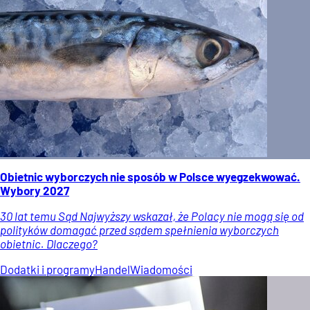
Obietnic wyborczych nie sposób w Polsce wyegzekwować.
Wybory 2027
30 lat temu Sąd Najwyższy wskazał, że Polacy nie mogą się od
polityków domagać przed sądem spełnienia wyborczych
obietnic. Dlaczego?
Dodatki i programy
Handel
Wiadomości