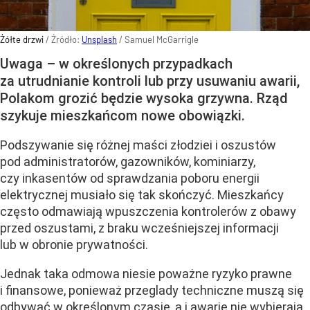
Żółte drzwi
/ Źródło:
Unsplash
/
Samuel McGarrigle
Uwaga – w określonych przypadkach
za utrudnianie kontroli lub przy usuwaniu awarii,
Polakom grozić będzie wysoka grzywna. Rząd
szykuje mieszkańcom nowe obowiązki.
Podszywanie się różnej maści złodziei i oszustów
pod administratorów, gazowników, kominiarzy,
czy inkasentów od sprawdzania poboru energii
elektrycznej musiało się tak skończyć. Mieszkańcy
często odmawiają wpuszczenia kontrolerów z obawy
przed oszustami, z braku wcześniejszej informacji
lub w obronie prywatności.
Jednak taka odmowa niesie poważne ryzyko prawne
i finansowe, ponieważ przeglady techniczne muszą się
odbywać w określonym czasie, a i awarie nie wybierają