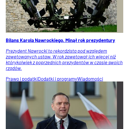
Bilans Karola Nawrockiego. Minął rok prezydentury
Prezydent Nawrocki to rekordzista pod względem
zawetowanych ustaw. W rok zawetował ich więcej niż
którykolwiek z poprzednich prezydentów w czasie swoich
rządów.
Prawo i podatki
Dodatki i programy
Wiadomości