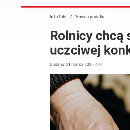
InfoTuba
/
Prawo i podatki
Rolnicy chcą 
uczciwej konk
Dodano:
21
marca
2025
8:41