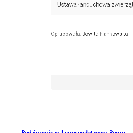
Ustawa łańcuchowa zwierząt n
Opracowała:
Jowita Flankowska
Prawo i podatki
Wiadomości
Będzie wyższy II próg podatkowy. Sporo