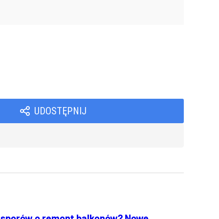
UDOSTĘPNIJ
 sporów o remont balkonów? Nowe