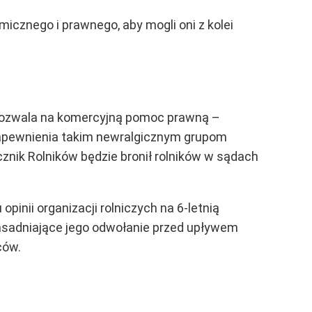
cznego i prawnego, aby mogli oni z kolei
e pozwala na komercyjną pomoc prawną –
apewnienia takim newralgicznym grupom
nik Rolników będzie bronił rolników w sądach
 opinii
organizacji rolniczych na
6-letnią
uzasadniające jego odwołanie przed upływem
ców.