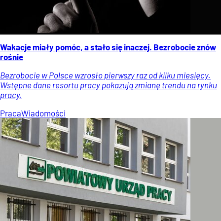
Wakacje miały pomóc, a stało się inaczej. Bezrobocie znów
rośnie
Bezrobocie w Polsce wzrosło pierwszy raz od kilku miesięcy.
Wstępne dane resortu pracy pokazują zmianę trendu na rynku
pracy.
Praca
Wiadomości