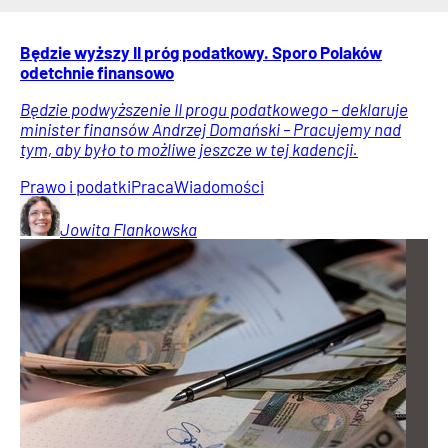
Będzie wyższy II próg podatkowy. Sporo Polaków
odetchnie finansowo
Będzie podwyższenie II progu podatkowego – deklaruje
minister finansów Andrzej Domański – Pracujemy nad
tym, aby było to możliwe jeszcze w tej kadencji.
Prawo i podatki
Praca
Wiadomości
Jowita
Flankowska