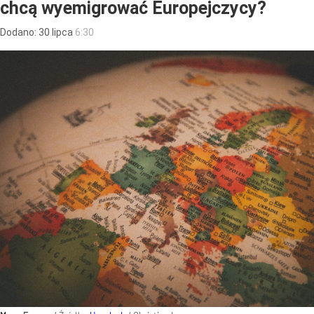
chcą wyemigrować Europejczycy?
Dodano:
30
lipca
6:30