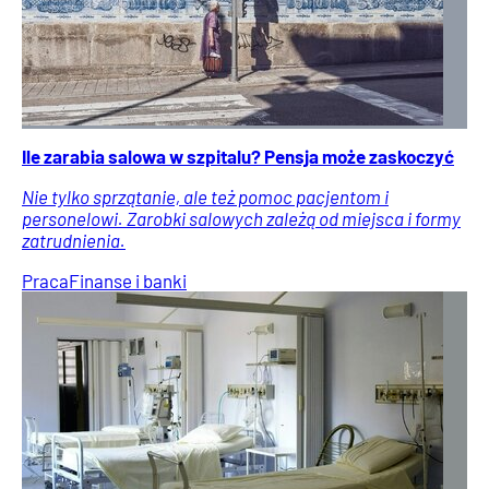
Ile zarabia salowa w szpitalu? Pensja może zaskoczyć
Nie tylko sprzątanie, ale też pomoc pacjentom i
personelowi. Zarobki salowych zależą od miejsca i formy
zatrudnienia.
Praca
Finanse i banki