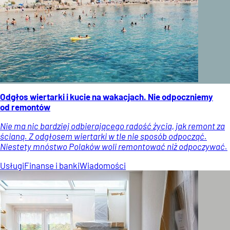
Odgłos wiertarki i kucie na wakacjach. Nie odpoczniemy
od remontów
Nie ma nic bardziej odbierającego radość życia, jak remont za
ścianą. Z odgłosem wiertarki w tle nie sposób odpocząć.
Niestety mnóstwo Polaków woli remontować niż odpoczywać.
Usługi
Finanse i banki
Wiadomości