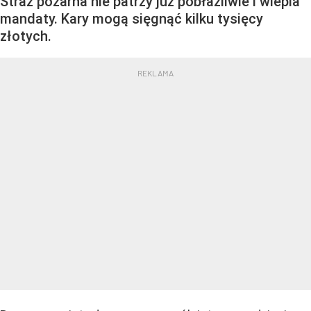
Straż pożarna nie patrzy już pobłażliwie i wlepia
mandaty. Kary mogą sięgnąć kilku tysięcy
złotych.