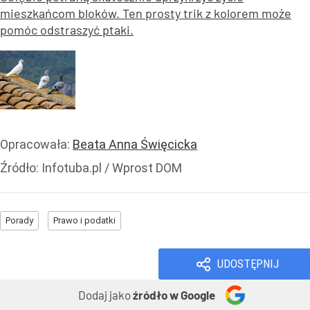
mieszkańcom bloków. Ten prosty trik z kolorem może
pomóc odstraszyć ptaki.
Opracowała:
Beata Anna Święcicka
Źródło:
Infotuba.pl / Wprost DOM
Porady
Prawo i podatki
UDOSTĘPNIJ
Dodaj jako
źródło w Google