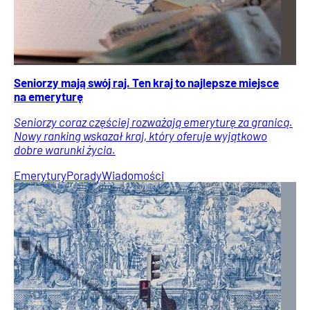
Seniorzy mają swój raj. Ten kraj to najlepsze miejsce
na emeryturę
Seniorzy coraz częściej rozważają emeryturę za granicą.
Nowy ranking wskazał kraj, który oferuje wyjątkowo
dobre warunki życia.
Emerytury
Porady
Wiadomości