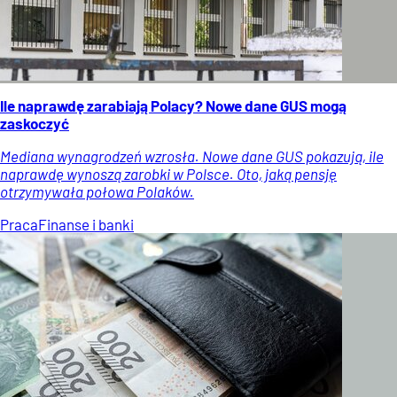
Ile naprawdę zarabiają Polacy? Nowe dane GUS mogą
zaskoczyć
Mediana wynagrodzeń wzrosła. Nowe dane GUS pokazują, ile
naprawdę wynoszą zarobki w Polsce. Oto, jaką pensję
otrzymywała połowa Polaków.
Praca
Finanse i banki