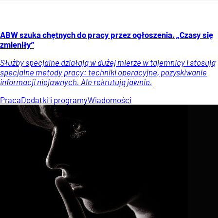
ABW szuka chętnych do pracy przez ogłoszenia. „Czasy się
zmieniły”
Służby specjalne działają w dużej mierze w tajemnicy i stosują
specjalne metody pracy: techniki operacyjne, pozyskiwanie
informacji niejawnych. Ale rekrutują jawnie.
Praca
Dodatki i programy
Wiadomości