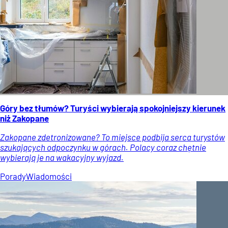
Góry bez tłumów? Turyści wybierają spokojniejszy kierunek
niż Zakopane
Zakopane zdetronizowane? To miejsce podbija serca turystów
szukających odpoczynku w górach. Polacy coraz chętnie
wybierają je na wakacyjny wyjazd.
Porady
Wiadomości