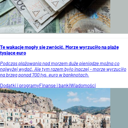
Te wakacje mogły się zwrócić. Morze wyrzuciło na plażę
tysiące euro
Podczas plażowania nad morzem duże pieniądze można co
najwyżej wydać. Ale tym razem było inaczej – morze wyrzuciło
na brzeg ponad 700 tys. euro w banknotach.
Dodatki i programy
Finanse i banki
Wiadomości