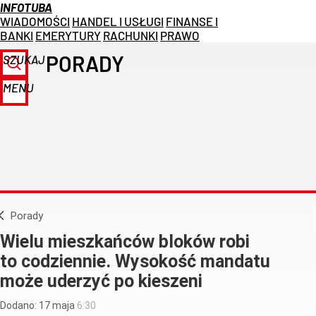
INFOTUBA
WIADOMOŚCI
HANDEL I USŁUGI
FINANSE I
BANKI
EMERYTURY
RACHUNKI
PRAWO
PORADY
SZUKAJ
MENU
Porady
Wielu mieszkańców bloków robi
to codziennie. Wysokość mandatu
może uderzyć po kieszeni
Dodano:
17
maja
6:30