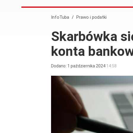
InfoTuba
/
Prawo i podatki
Skarbówka si
konta banko
Dodano:
1
października
2024
14:58