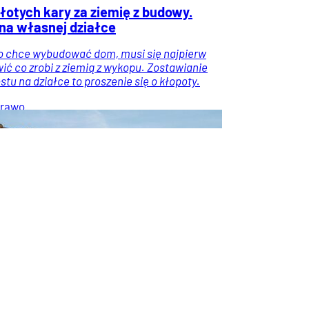
złotych kary za ziemię z budowy.
na własnej działce
o chce wybudować dom, musi się najpierw
ić co zrobi z ziemią z wykopu. Zostawianie
ostu na działce to proszenie się o kłopoty.
rawo
Wiadomości