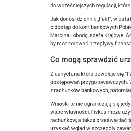
do wcześniejszych regulacji, któr
Jak donosi dziennik „Fakt”, w os
o dostęp do kont bankowych Pola
Marcina Łobodę, szefa Krajowej Ad
by monitorować przepływy finans
Co mogą sprawdzić urz
Z danych, na które powołuje się "F
postępowań przygotowawczych. W
z rachunków bankowych, natomiast
Wnioski te nie ograniczają się je
współwłasności. Fiskus może uzys
rachunków, a także prześwietlać 
uzyskać wgląd w szczegóły zawarty