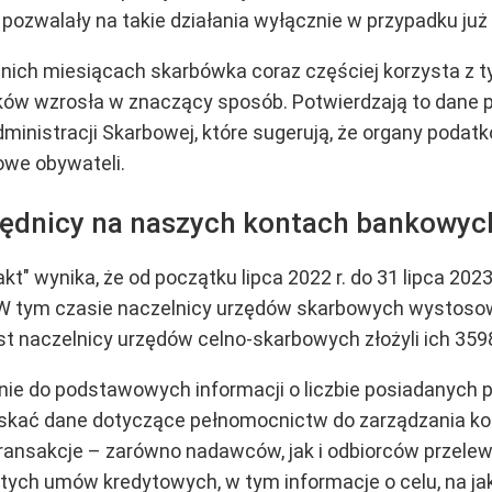
e pozwalały na takie działania wyłącznie w przypadku j
tatnich miesiącach skarbówka coraz częściej korzysta z
ków wzrosła w znaczący sposób. Potwierdzają to dane 
ministracji Skarbowej, które sugerują, że organy podat
owe obywateli.
ędnicy na naszych kontach bankowyc
akt" wynika, że od początku lipca 2022 r. do 31 lipca 20
 tym czasie naczelnicy urzędów skarbowych wystosow
 naczelnicy urzędów celno-skarbowych złożyli ich 359
dynie do podstawowych informacji o liczbie posiadanych
kać dane dotyczące pełnomocnictw do zarządzania kont
transakcje – zarówno nadawców, jak i odbiorców przel
ch umów kredytowych, w tym informacje o celu, na jaki