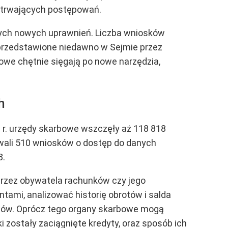
uż trwających postępowań.
 tych nowych uprawnień. Liczba wniosków
przedstawione niedawno w Sejmie przez
kowe chętnie sięgają po nowe narzędzia,
h
23 r. urzędy skarbowe wszczęły aż 118 818
ali 510 wniosków o dostęp do danych
8.
 przez obywatela rachunków czy jego
ami, analizować historię obrotów i salda
ewów. Oprócz tego organy skarbowe mogą
 zostały zaciągnięte kredyty, oraz sposób ich