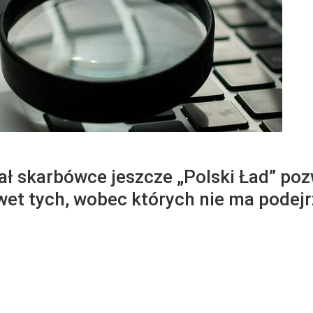
ał skarbówce jeszcze „Polski Ład” po
et tych, wobec których nie ma podejr