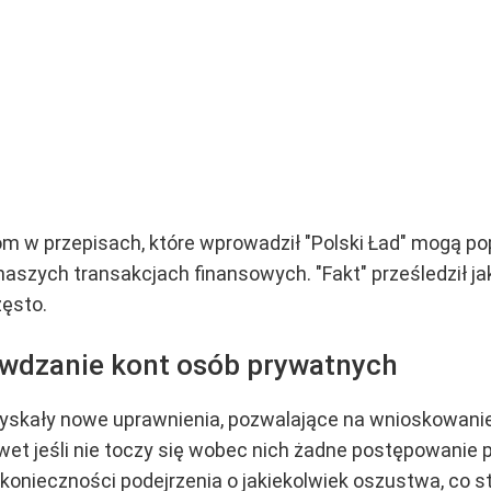
om w przepisach, które wprowadził "Polski Ład" mogą p
naszych transakcjach finansowych. "Fakt" prześledził j
zęsto.
rawdzanie kont osób prywatnych
 zyskały nowe uprawnienia, pozwalające na wnioskowani
et jeśli nie toczy się wobec nich żadne postępowanie 
konieczności podejrzenia o jakiekolwiek oszustwa, co 