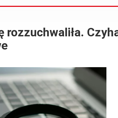
ę rozzuchwaliła. Czyh
we