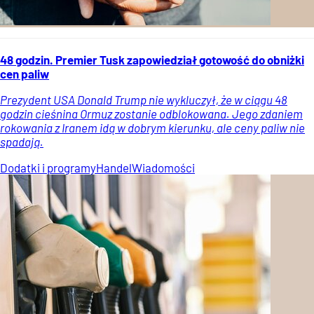
48 godzin. Premier Tusk zapowiedział gotowość do obniżki
cen paliw
Prezydent USA Donald Trump nie wykluczył, że w ciągu 48
godzin cieśnina Ormuz zostanie odblokowana. Jego zdaniem
rokowania z Iranem idą w dobrym kierunku, ale ceny paliw nie
spadają.
Dodatki i programy
Handel
Wiadomości