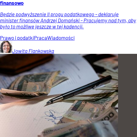
finansowo
Będzie podwyższenie II progu podatkowego – deklaruje
minister finansów Andrzej Domański – Pracujemy nad tym, aby
było to możliwe jeszcze w tej kadencji.
Prawo i podatki
Praca
Wiadomości
Jowita
Flankowska