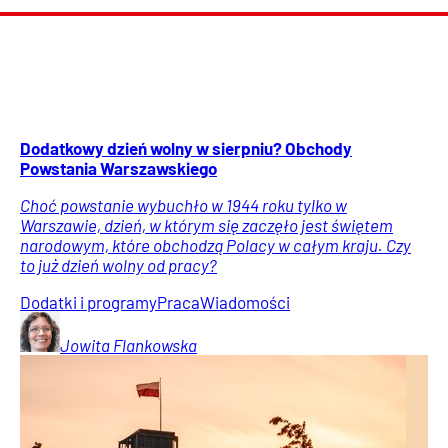
Dodatkowy dzień wolny w sierpniu? Obchody
Powstania Warszawskiego
Choć powstanie wybuchło w 1944 roku tylko w
Warszawie, dzień, w którym się zaczęło jest świętem
narodowym, które obchodzą Polacy w całym kraju. Czy
to już dzień wolny od pracy?
Dodatki i programy
Praca
Wiadomości
Jowita
Flankowska