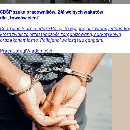
CBŚP szuka pracowników. 241 wolnych wakatów
dla „łowców cieni”
Centralne Biuro Śledcze Policji to wyspecjalizowana jednostka,
która zwalcza przestępczość zorganizowaną, narkotykową
oraz ekonomiczną. Policjanci walczą tu z gangami.
Praca
Usługi
Wiadomości