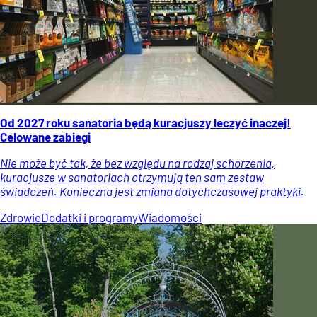
Od 2027 roku sanatoria będą kuracjuszy leczyć inaczej!
Celowane zabiegi
Nie może być tak, że bez względu na rodzaj schorzenia,
kuracjusze w sanatoriach otrzymują ten sam zestaw
świadczeń. Konieczna jest zmiana dotychczasowej praktyki.
Zdrowie
Dodatki i programy
Wiadomości