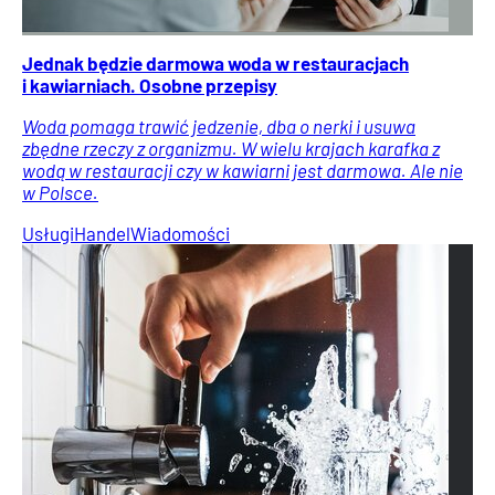
Jednak będzie darmowa woda w restauracjach
i kawiarniach. Osobne przepisy
Woda pomaga trawić jedzenie, dba o nerki i usuwa
zbędne rzeczy z organizmu. W wielu krajach karafka z
wodą w restauracji czy w kawiarni jest darmowa. Ale nie
w Polsce.
Usługi
Handel
Wiadomości