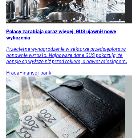
Polacy zarabiają coraz więcej. GUS ujawnił nowe
wyliczenia
Przeciętne wynagrodzenie w sektorze przedsiębiorstw
ponownie wzrosło. Najnowsze dane GUS pokazują, że
pensje są wyższe niż przed rokiem, a nawet miesiącem.
Praca
Finanse i banki