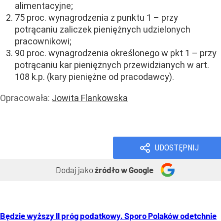
alimentacyjne;
75 proc. wynagrodzenia z punktu 1 – przy
potrącaniu zaliczek pieniężnych udzielonych
pracownikowi;
90 proc. wynagrodzenia określonego w pkt 1 – przy
potrącaniu kar pieniężnych przewidzianych w art.
108 k.p. (kary pieniężne od pracodawcy).
Opracowała:
Jowita Flankowska
Praca
Prawo i podatki
UDOSTĘPNIJ
Dodaj jako
źródło w Google
Będzie wyższy II próg podatkowy. Sporo Polaków odetchnie