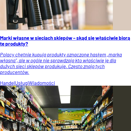
Marki własne w sieciach sklepów – skąd się właściwie biorą
te produkty?
Polacy chętnie kupują produkty oznaczone hasłem „marka
własna”, ale w ogóle nie sprawdzają kto właściwie je dla
dużych sieci sklepów produkuje. Często znają tych
producentów.
Handel
Usługi
Wiadomości