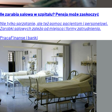
Ile zarabia salowa w szpitalu? Pensja może zaskoczyć
Nie tylko sprzątanie, ale też pomoc pacjentom i personelowi.
Zarobki salowych zależą od miejsca i formy zatrudnienia.
Praca
Finanse i banki