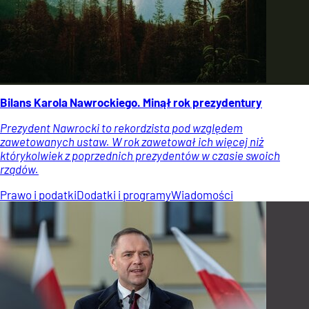
Bilans Karola Nawrockiego. Minął rok prezydentury
Prezydent Nawrocki to rekordzista pod względem
zawetowanych ustaw. W rok zawetował ich więcej niż
którykolwiek z poprzednich prezydentów w czasie swoich
rządów.
Prawo i podatki
Dodatki i programy
Wiadomości