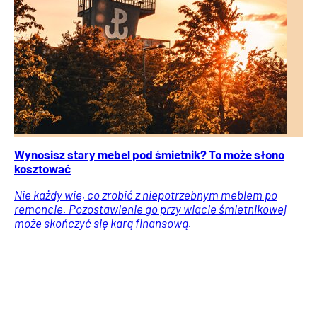
Wynosisz stary mebel pod śmietnik? To może słono
kosztować
Nie każdy wie, co zrobić z niepotrzebnym meblem po
remoncie. Pozostawienie go przy wiacie śmietnikowej
może skończyć się karą finansową.
Porady
Prawo i podatki