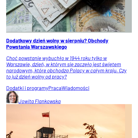
Dodatkowy dzień wolny w sierpniu? Obchody
Powstania Warszawskiego
Choć powstanie wybuchło w 1944 roku tylko w
Warszawie, dzień, w którym się zaczęło jest świętem
narodowym, które obchodzą Polacy w całym kraju. Czy
to już dzień wolny od pracy?
Dodatki i programy
Praca
Wiadomości
Jowita
Flankowska