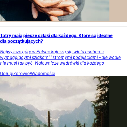
Tatry mają piesze szlaki dla każdego. Które są idealne
dla początkujących?
Najwyższe góry w Polsce kojarzą się wielu osobom z
wymagającymi szlakami i stromymi podejściami – ale wcale
nie musi tak być. Malownicze wędrówki dla każdego.
Usługi
Zdrowie
Wiadomości