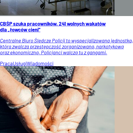
CBŚP szuka pracowników. 241 wolnych wakatów
dla „łowców cieni”
Centralne Biuro Śledcze Policji to wyspecjalizowana jednostka,
która zwalcza przestępczość zorganizowaną, narkotykową
oraz ekonomiczną. Policjanci walczą tu z gangami.
Praca
Usługi
Wiadomości