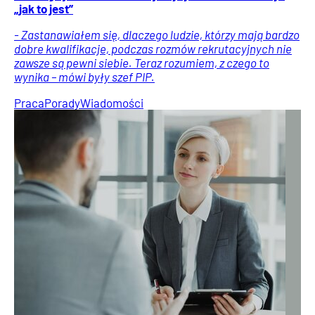
„jak to jest”
- Zastanawiałem się, dlaczego ludzie, którzy mają bardzo
dobre kwalifikacje, podczas rozmów rekrutacyjnych nie
zawsze są pewni siebie. Teraz rozumiem, z czego to
wynika – mówi były szef PIP.
Praca
Porady
Wiadomości