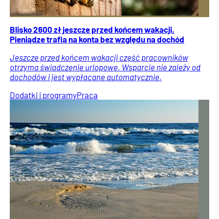
Blisko 2600 zł jeszcze przed końcem wakacji.
Pieniądze trafią na konta bez względu na dochód
Jeszcze przed końcem wakacji część pracowników
otrzyma świadczenie urlopowe. Wsparcie nie zależy od
dochodów i jest wypłacane automatycznie.
Dodatki i programy
Praca