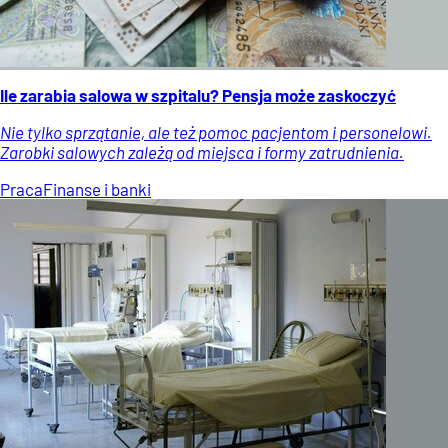
Ile zarabia salowa w szpitalu? Pensja może zaskoczyć
Nie tylko sprzątanie, ale też pomoc pacjentom i personelowi.
Zarobki salowych zależą od miejsca i formy zatrudnienia.
Praca
Finanse i banki