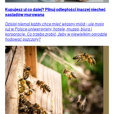
Kupujesz ul co dalej? Pilnuj odległości inaczej niechęć
sąsiadów murowana
Dzisiaj niemal każdy chce mieć własny miód – ule mają
już w Polsce uniwersytety, hotele, muzea, biura i
korporacje. Co trzeba zrobić, żeby w niewielkim ogrodzie
hodować pszczoły?