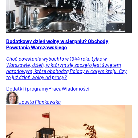
Dodatkowy dzień wolny w sierpniu? Obchody
Powstania Warszawskiego
Choć powstanie wybuchło w 1944 roku tylko w
Warszawie, dzień, w którym się zaczęło jest świętem
narodowym, które obchodzą Polacy w całym kraju. Czy
to już dzień wolny od pracy?
Dodatki i programy
Praca
Wiadomości
Jowita
Flankowska