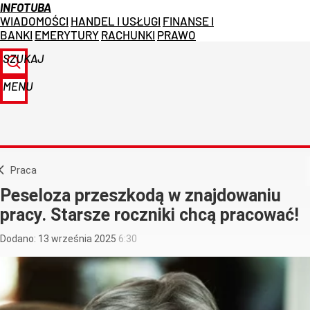
INFOTUBA
WIADOMOŚCI
HANDEL I USŁUGI
FINANSE I
BANKI
EMERYTURY
RACHUNKI
PRAWO
SZUKAJ
MENU
Praca
Peseloza przeszkodą w znajdowaniu
pracy. Starsze roczniki chcą pracować!
Dodano:
13
września
2025
6:30