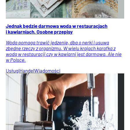
Jednak będzie darmowa woda w restauracjach
i kawiarniach. Osobne przepisy
Woda pomaga trawić jedzenie, dba o nerki i usuwa
zbędne rzeczy z organizmu. W wielu krajach karafka z
wodą w restauracji czy w kawiarni jest darmowa. Ale nie
w Polsce.
Usługi
Handel
Wiadomości