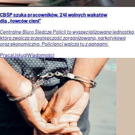
CBŚP szuka pracowników. 241 wolnych wakatów
dla „łowców cieni”
Centralne Biuro Śledcze Policji to wyspecjalizowana jednostka,
która zwalcza przestępczość zorganizowaną, narkotykową
oraz ekonomiczną. Policjanci walczą tu z gangami.
Praca
Usługi
Wiadomości