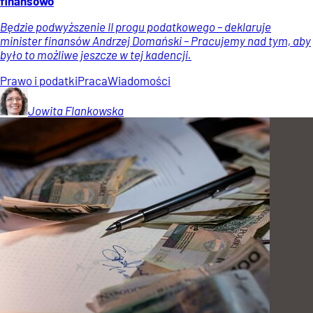
finansowo
Będzie podwyższenie II progu podatkowego – deklaruje
minister finansów Andrzej Domański – Pracujemy nad tym, aby
było to możliwe jeszcze w tej kadencji.
Prawo i podatki
Praca
Wiadomości
Jowita
Flankowska