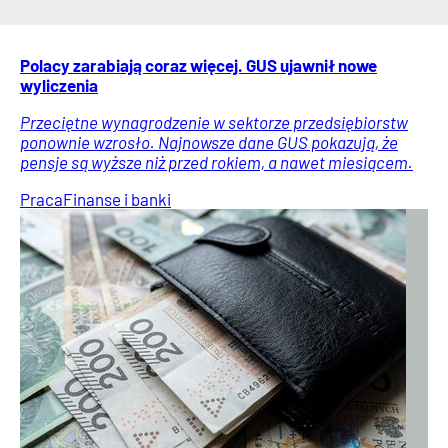
Polacy zarabiają coraz więcej. GUS ujawnił nowe
wyliczenia
Przeciętne wynagrodzenie w sektorze przedsiębiorstw
ponownie wzrosło. Najnowsze dane GUS pokazują, że
pensje są wyższe niż przed rokiem, a nawet miesiącem.
Praca
Finanse i banki