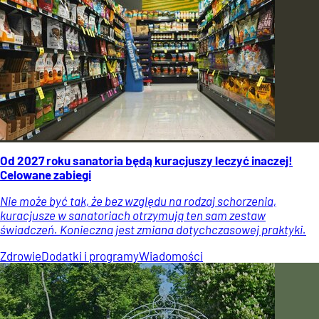
Od 2027 roku sanatoria będą kuracjuszy leczyć inaczej!
Celowane zabiegi
Nie może być tak, że bez względu na rodzaj schorzenia,
kuracjusze w sanatoriach otrzymują ten sam zestaw
świadczeń. Konieczna jest zmiana dotychczasowej praktyki.
Zdrowie
Dodatki i programy
Wiadomości