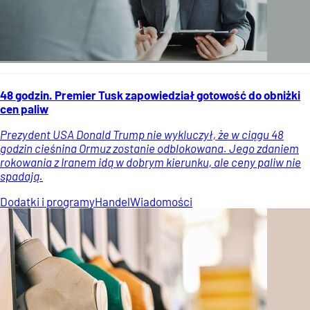
48 godzin. Premier Tusk zapowiedział gotowość do obniżki
cen paliw
Prezydent USA Donald Trump nie wykluczył, że w ciągu 48
godzin cieśnina Ormuz zostanie odblokowana. Jego zdaniem
rokowania z Iranem idą w dobrym kierunku, ale ceny paliw nie
spadają.
Dodatki i programy
Handel
Wiadomości