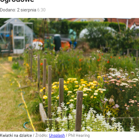
Dodano:
2
sierpnia
6:30
Kwiatki na działce
/ Źródło:
Unsplash
/
Phil Hearing