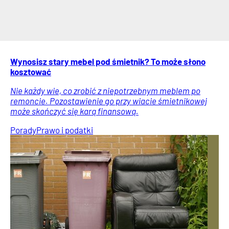
Wynosisz stary mebel pod śmietnik? To może słono
kosztować
Nie każdy wie, co zrobić z niepotrzebnym meblem po
remoncie. Pozostawienie go przy wiacie śmietnikowej
może skończyć się karą finansową.
Porady
Prawo i podatki