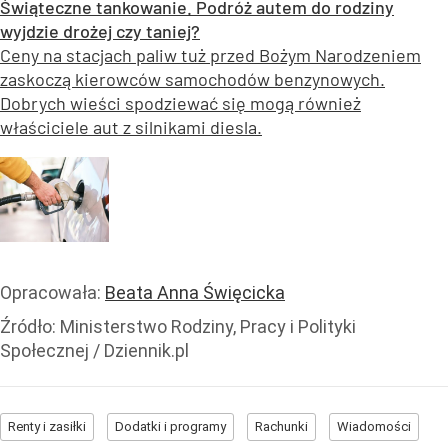
Świąteczne tankowanie. Podróż autem do rodziny
wyjdzie drożej czy taniej?
Ceny na stacjach paliw tuż przed Bożym Narodzeniem
zaskoczą kierowców samochodów benzynowych.
Dobrych wieści spodziewać się mogą również
właściciele aut z silnikami diesla.
Opracowała:
Beata Anna Święcicka
Źródło:
Ministerstwo Rodziny, Pracy i Polityki
Społecznej / Dziennik.pl
Renty i zasiłki
Dodatki i programy
Rachunki
Wiadomości