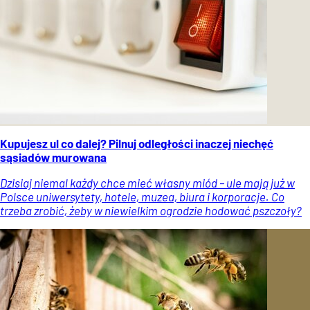
Kupujesz ul co dalej? Pilnuj odległości inaczej niechęć
sąsiadów murowana
Dzisiaj niemal każdy chce mieć własny miód – ule mają już w
Polsce uniwersytety, hotele, muzea, biura i korporacje. Co
trzeba zrobić, żeby w niewielkim ogrodzie hodować pszczoły?