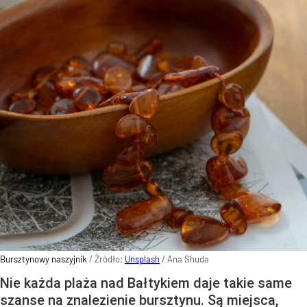
Bursztynowy naszyjnik
/ Źródło:
Unsplash
/
Ana Shuda
Nie każda plaża nad Bałtykiem daje takie same
szanse na znalezienie bursztynu. Są miejsca,