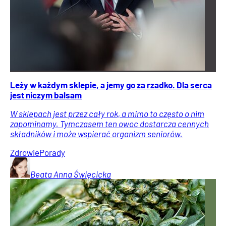
Leży w każdym sklepie, a jemy go za rzadko. Dla serca
jest niczym balsam
W sklepach jest przez cały rok, a mimo to często o nim
zapominamy. Tymczasem ten owoc dostarcza cennych
składników i może wspierać organizm seniorów.
Zdrowie
Porady
Beata Anna
Święcicka