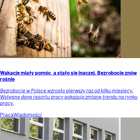
Wakacje miały pomóc, a stało się inaczej. Bezrobocie znów
rośnie
Bezrobocie w Polsce wzrosło pierwszy raz od kilku miesięcy.
Wstępne dane resortu pracy pokazują zmianę trendu na rynku
pracy.
Praca
Wiadomości