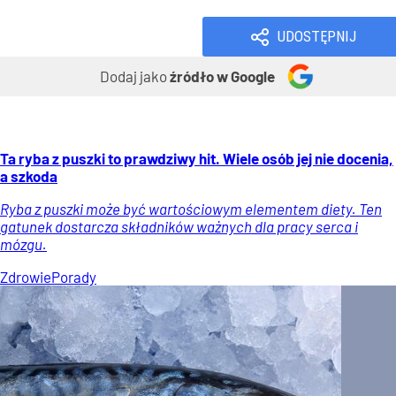
UDOSTĘPNIJ
Dodaj jako
źródło w Google
Ta ryba z puszki to prawdziwy hit. Wiele osób jej nie docenia,
a szkoda
Ryba z puszki może być wartościowym elementem diety. Ten
gatunek dostarcza składników ważnych dla pracy serca i
mózgu.
Zdrowie
Porady