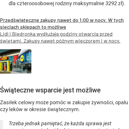
dla czteroosobowej rodziny maksymalnie 3292 zł).
Przedświąteczne zakupy nawet do 1:00 w nocy. W tych
sieciach sklepach to możliwe
Lidl i Biedronka wydłużają godziny otwarcia przed
świętami. Zakupy nawet późnym wieczorem i w nocy.
Świąteczne wsparcie jest możliwe
Zasiłek celowy może pomóc w zakupie żywności, opału
czy leków w okresie świątecznym.
Trzeba jednak pamiętać, że każda sprawa jest