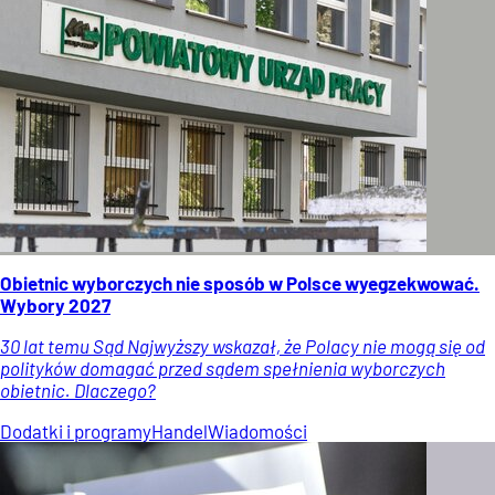
Obietnic wyborczych nie sposób w Polsce wyegzekwować.
Wybory 2027
30 lat temu Sąd Najwyższy wskazał, że Polacy nie mogą się od
polityków domagać przed sądem spełnienia wyborczych
obietnic. Dlaczego?
Dodatki i programy
Handel
Wiadomości