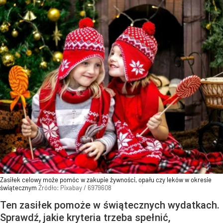
Zasiłek celowy może pomóc w zakupie żywności, opału czy leków w okresie
świątecznym
Źródło:
Pixabay
/
6979608
Ten zasiłek pomoże w świątecznych wydatkach.
Sprawdź, jakie kryteria trzeba spełnić,