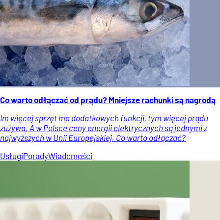
Co warto odłączać od prądu? Mniejsze rachunki są nagrodą
Im więcej sprzęt ma dodatkowych funkcji, tym więcej prądu
zużywa. A w Polsce ceny energii elektrycznych są jednymi z
najwyższych w Unii Europejskiej. Co warto odłączać?
Usługi
Porady
Wiadomości