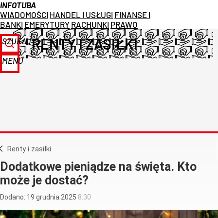
INFOTUBA
WIADOMOŚCI
HANDEL I USŁUGI
FINANSE I
BANKI
EMERYTURY
RACHUNKI
PRAWO
RENTY I ZASIŁKI
SZUKAJ
MENU
Renty i zasiłki
Dodatkowe pieniądze na święta. Kto
może je dostać?
Dodano:
19
grudnia
2025
8:30