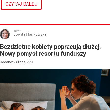
CZYTAJ DALEJ
Autor:
Jowita Flankowska
Bezdzietne kobiety popracują dłużej.
Nowy pomysł resortu funduszy
Dodano:
24
lipca
7:20