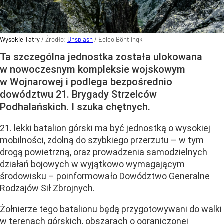
Wysokie Tatry
/ Źródło:
Unsplash
/
Eelco Böhtlingk
Ta szczególna jednostka została ulokowana
w nowoczesnym kompleksie wojskowym
w Wojnarowej i podlega bezpośrednio
dowództwu 21. Brygady Strzelców
Podhalańskich. I szuka chętnych.
21. lekki batalion górski ma być jednostką o wysokiej
mobilności, zdolną do szybkiego przerzutu – w tym
drogą powietrzną, oraz prowadzenia samodzielnych
działań bojowych w wyjątkowo wymagającym
środowisku – poinformowało Dowództwo Generalne
Rodzajów Sił Zbrojnych.
Żołnierze tego batalionu będą przygotowywani do walki
w terenach górskich, obszarach o ograniczonej