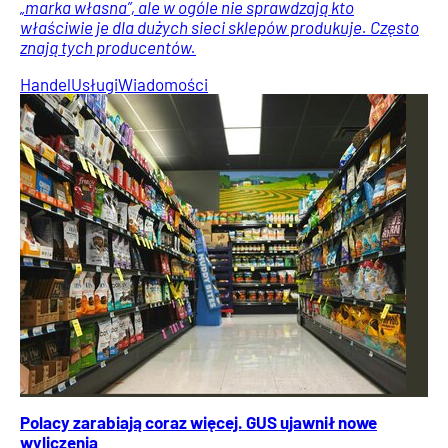
„marka własna”, ale w ogóle nie sprawdzają kto
właściwie je dla dużych sieci sklepów produkuje. Często
znają tych producentów.
Handel
Usługi
Wiadomości
Polacy zarabiają coraz więcej. GUS ujawnił nowe
wyliczenia