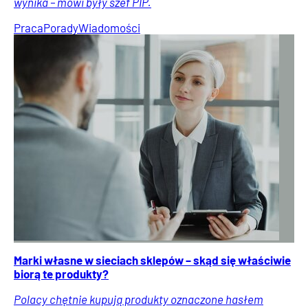
wynika – mówi były szef PIP.
Praca
Porady
Wiadomości
Marki własne w sieciach sklepów – skąd się właściwie
biorą te produkty?
Polacy chętnie kupują produkty oznaczone hasłem