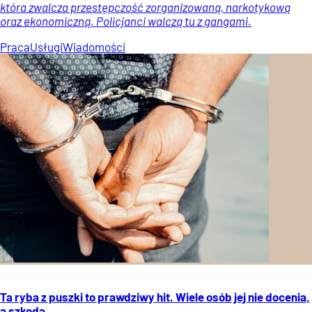
która zwalcza przestępczość zorganizowaną, narkotykową
oraz ekonomiczną. Policjanci walczą tu z gangami.
Praca
Usługi
Wiadomości
Ta ryba z puszki to prawdziwy hit. Wiele osób jej nie docenia,
a szkoda