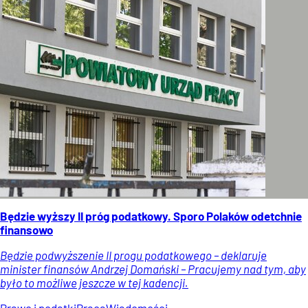
Będzie wyższy II próg podatkowy. Sporo Polaków odetchnie
finansowo
Będzie podwyższenie II progu podatkowego – deklaruje
minister finansów Andrzej Domański – Pracujemy nad tym, aby
było to możliwe jeszcze w tej kadencji.
Prawo i podatki
Praca
Wiadomości