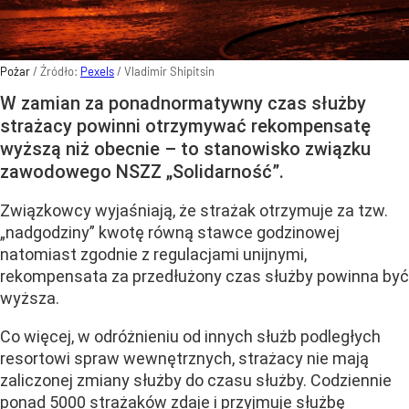
Pożar
/ Źródło:
Pexels
/
Vladimir Shipitsin
W zamian za ponadnormatywny czas służby
strażacy powinni otrzymywać rekompensatę
wyższą niż obecnie – to stanowisko związku
zawodowego NSZZ „Solidarność”.
Związkowcy wyjaśniają, że strażak otrzymuje za tzw.
„nadgodziny” kwotę równą stawce godzinowej
natomiast zgodnie z regulacjami unijnymi,
rekompensata za przedłużony czas służby powinna być
wyższa.
Co więcej, w odróżnieniu od innych służb podległych
resortowi spraw wewnętrznych, strażacy nie mają
zaliczonej zmiany służby do czasu służby. Codziennie
ponad 5000 strażaków zdaje i przyjmuje służbę