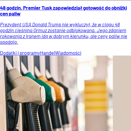
48 godzin. Premier Tusk zapowiedział gotowość do obniżki
cen paliw
Prezydent USA Donald Trump nie wykluczył, że w ciągu 48
godzin cieśnina Ormuz zostanie odblokowana. Jego zdaniem
rokowania z Iranem idą w dobrym kierunku, ale ceny paliw nie
spadają.
Dodatki i programy
Handel
Wiadomości