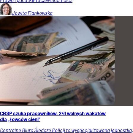
Jowita
Flankowska
CBŚP szuka pracowników. 241 wolnych wakatów
dla „łowców cieni”
Centralne Biuro Śledcze Policji to wyspecjalizowana jednostka,