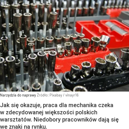
Narzędzia do naprawy
Źródło:
Pixabay
/
vinayr16
Jak się okazuje, praca dla mechanika czeka
w zdecydowanej większości polskich
warsztatów. Niedobory pracowników dają się
we znaki na rynku.