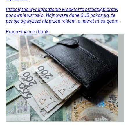
Przeciętne wynagrodzenie w sektorze przedsiębiorstw
ponownie wzrosło. Najnowsze dane GUS pokazują, że
pensje są wyższe niż przed rokiem, a nawet miesiącem.
Praca
Finanse i banki