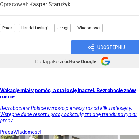
Opracował:
Kasper Starużyk
Praca
Handel i usługi
Usługi
Wiadomości
UDOSTĘPNIJ
Dodaj jako
źródło w Google
Wakacje miały pomóc, a stało się inaczej. Bezrobocie znów
rośnie
Bezrobocie w Polsce wzrosło pierwszy raz od kilku miesięcy.
Wstępne dane resortu pracy pokazują zmianę trendu na rynku
pracy.
Praca
Wiadomości