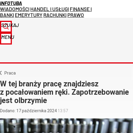
INFOTUBA
WIADOMOŚCI
HANDEL I USŁUGI
FINANSE I
BANKI
EMERYTURY
RACHUNKI
PRAWO
SZUKAJ
MENU
Praca
W tej branży pracę znajdziesz
z pocałowaniem ręki. Zapotrzebowanie
jest olbrzymie
Dodano:
17
października
2024
13:57