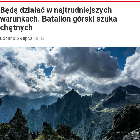
Będą działać w najtrudniejszych
warunkach. Batalion górski szuka
chętnych
Dodano:
29
lipca
18:33