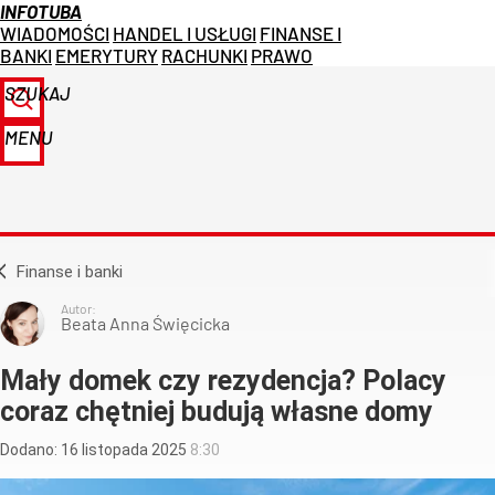
INFOTUBA
WIADOMOŚCI
HANDEL I USŁUGI
FINANSE I
BANKI
EMERYTURY
RACHUNKI
PRAWO
SZUKAJ
MENU
Finanse i banki
Autor:
Beata Anna Święcicka
Mały domek czy rezydencja? Polacy
coraz chętniej budują własne domy
Dodano:
16
listopada
2025
8:30