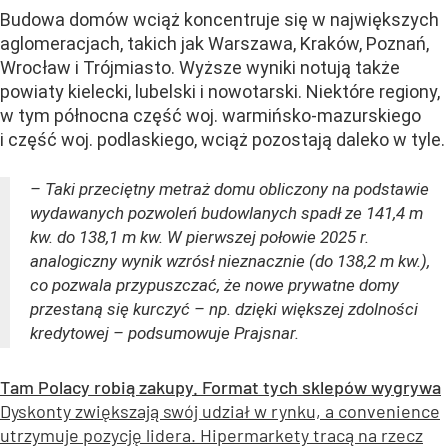
Budowa domów wciąż koncentruje się w największych
aglomeracjach, takich jak Warszawa, Kraków, Poznań,
Wrocław i Trójmiasto. Wyższe wyniki notują także
powiaty kielecki, lubelski i nowotarski. Niektóre regiony,
w tym północna część woj. warmińsko-mazurskiego
i część woj. podlaskiego, wciąż pozostają daleko w tyle.
– Taki przeciętny metraż domu obliczony na podstawie
wydawanych pozwoleń budowlanych spadł ze 141,4 m
kw. do 138,1 m kw. W pierwszej połowie 2025 r.
analogiczny wynik wzrósł nieznacznie (do 138,2 m kw.),
co pozwala przypuszczać, że nowe prywatne domy
przestaną się kurczyć – np. dzięki większej zdolności
kredytowej – podsumowuje Prajsnar.
Tam Polacy robią zakupy. Format tych sklepów wygrywa
Dyskonty zwiększają swój udział w rynku, a convenience
utrzymuje pozycję lidera. Hipermarkety tracą na rzecz