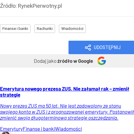
Źródło:
RynekPierwotny.pl
Finanse i banki
Rachunki
Wiadomości
UDOSTĘPNIJ
Dodaj jako
źródło w Google
Emerytura nowego prezesa ZUS. Nie załamał rąk – zmienił
strategię
Nowy prezes ZUS ma 50 lat. Nie jest zadowolony ze stanu
swojego konta w ZUS i z prognozowanej emerytury. Postanowił
zmienić swoją długoterminową strategię oszczędzania.
Emerytury
Finanse i banki
Wiadomości