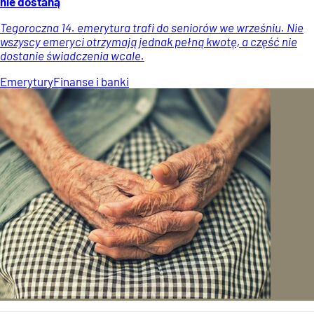
nie dostaną
Tegoroczna 14. emerytura trafi do seniorów we wrześniu. Nie
wszyscy emeryci otrzymają jednak pełną kwotę, a część nie
dostanie świadczenia wcale.
Emerytury
Finanse i banki