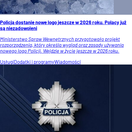
Policja dostanie nowe logo jeszcze w 2026 roku. Polacy już
są niezadowoleni
Ministerstwo Spraw Wewnętrznych przygotowało projekt
rozporządzenia, który określa wygląd oraz zasady używania
nowego logo Policji. Wejdzie w życie jeszcze w 2026 roku.
Usługi
Dodatki i programy
Wiadomości