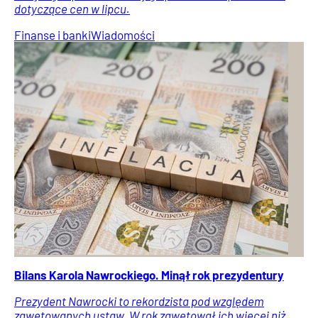
dotyczące cen w lipcu.
Finanse i banki
Wiadomości
Bilans Karola Nawrockiego. Minął rok prezydentury
Prezydent Nawrocki to rekordzista pod względem
zawetowanych ustaw. W rok zawetował ich więcej niż