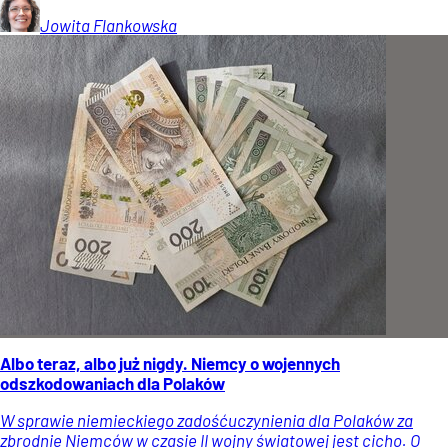
Jowita
Flankowska
Albo teraz, albo już nigdy. Niemcy o wojennych
odszkodowaniach dla Polaków
W sprawie niemieckiego zadośćuczynienia dla Polaków za
zbrodnie Niemców w czasie II wojny światowej jest cicho. O