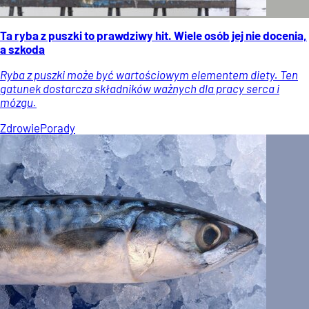
Ta ryba z puszki to prawdziwy hit. Wiele osób jej nie docenia,
a szkoda
Ryba z puszki może być wartościowym elementem diety. Ten
gatunek dostarcza składników ważnych dla pracy serca i
mózgu.
Zdrowie
Porady