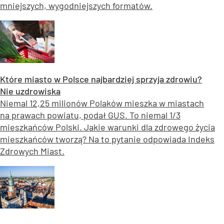
mniejszych, wygodniejszych formatów.
Które miasto w Polsce najbardziej sprzyja zdrowiu?
Nie uzdrowiska
Niemal 12,25 milionów Polaków mieszka w miastach
na prawach powiatu, podał GUS. To niemal 1/3
mieszkańców Polski. Jakie warunki dla zdrowego życia
mieszkańców tworzą? Na to pytanie odpowiada Indeks
Zdrowych Miast.