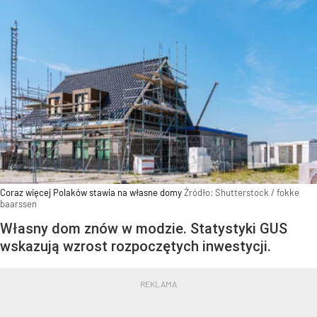
Coraz więcej Polaków stawia na własne domy
Źródło:
Shutterstock
/
fokke
baarssen
Własny dom znów w modzie. Statystyki GUS
wskazują wzrost rozpoczętych inwestycji.