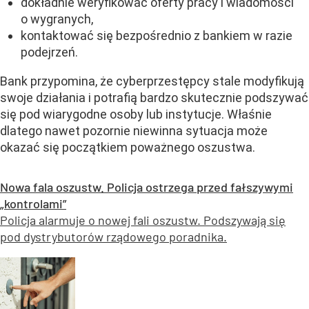
dokładnie weryfikować oferty pracy i wiadomości
o wygranych,
kontaktować się bezpośrednio z bankiem w razie
podejrzeń.
Bank przypomina, że cyberprzestępcy stale modyfikują
swoje działania i potrafią bardzo skutecznie podszywać
się pod wiarygodne osoby lub instytucje. Właśnie
dlatego nawet pozornie niewinna sytuacja może
okazać się początkiem poważnego oszustwa.
Nowa fala oszustw. Policja ostrzega przed fałszywymi
„kontrolami”
Policja alarmuje o nowej fali oszustw. Podszywają się
pod dystrybutorów rządowego poradnika.