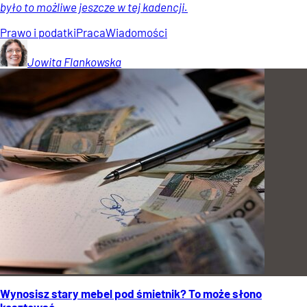
było to możliwe jeszcze w tej kadencji.
Prawo i podatki
Praca
Wiadomości
Jowita
Flankowska
Wynosisz stary mebel pod śmietnik? To może słono
kosztować