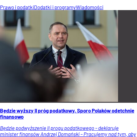
Prawo i podatki
Dodatki i programy
Wiadomości
Będzie wyższy II próg podatkowy. Sporo Polaków odetchnie
finansowo
Będzie podwyższenie II progu podatkowego – deklaruje
minister finansów Andrzej Domański – Pracujemy nad tym, aby