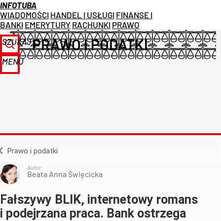
INFOTUBA
WIADOMOŚCI
HANDEL I USŁUGI
FINANSE I
BANKI
EMERYTURY
RACHUNKI
PRAWO
PRAWO I PODATKI
SZUKAJ
MENU
Prawo i podatki
Autor:
Beata Anna Święcicka
Fałszywy BLIK, internetowy romans
i podejrzana praca. Bank ostrzega