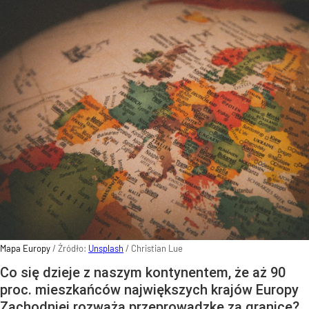
Mapa Europy
/ Źródło:
Unsplash
/
Christian Lue
Co się dzieje z naszym kontynentem, że aż 90
proc. mieszkańców największych krajów Europy
Zachodniej rozważa przeprowadzkę za granicę?