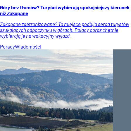
Góry bez tłumów? Turyści wybierają spokojniejszy kierunek
niż Zakopane
Zakopane zdetronizowane? To miejsce podbija serca turystów
szukających odpoczynku w górach. Polacy coraz chętnie
wybierają je na wakacyjny wyjazd.
Porady
Wiadomości