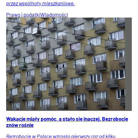
przez wspólnoty mieszkaniowe.
Prawo i podatki
Wiadomości
Wakacje miały pomóc, a stało się inaczej. Bezrobocie
znów rośnie
Bezrobocie w Polsce wzrosło pierwszy raz od kilku