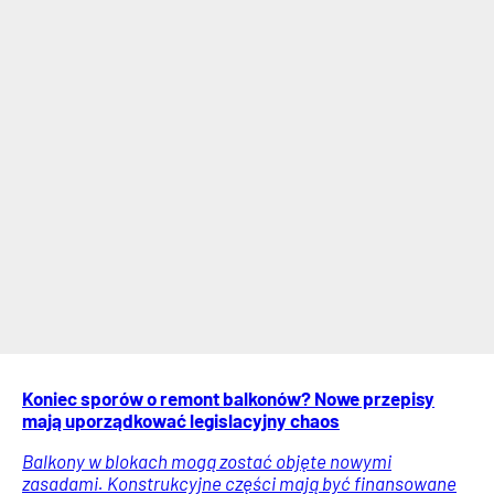
Koniec sporów o remont balkonów? Nowe przepisy
mają uporządkować legislacyjny chaos
Balkony w blokach mogą zostać objęte nowymi
zasadami. Konstrukcyjne części mają być finansowane