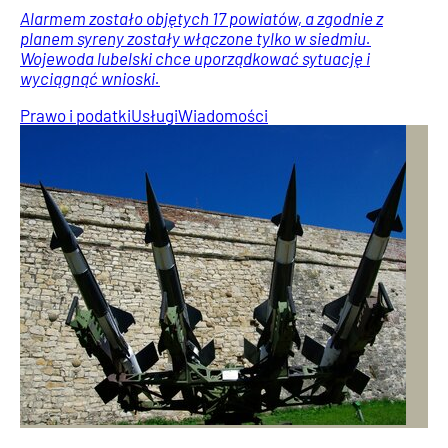
Alarmem zostało objętych 17 powiatów, a zgodnie z
planem syreny zostały włączone tylko w siedmiu.
Wojewoda lubelski chce uporządkować sytuację i
wyciągnąć wnioski.
Prawo i podatki
Usługi
Wiadomości