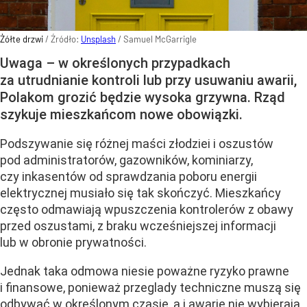
Żółte drzwi
/ Źródło:
Unsplash
/
Samuel McGarrigle
Uwaga – w określonych przypadkach
za utrudnianie kontroli lub przy usuwaniu awarii,
Polakom grozić będzie wysoka grzywna. Rząd
szykuje mieszkańcom nowe obowiązki.
Podszywanie się różnej maści złodziei i oszustów
pod administratorów, gazowników, kominiarzy,
czy inkasentów od sprawdzania poboru energii
elektrycznej musiało się tak skończyć. Mieszkańcy
często odmawiają wpuszczenia kontrolerów z obawy
przed oszustami, z braku wcześniejszej informacji
lub w obronie prywatności.
Jednak taka odmowa niesie poważne ryzyko prawne
i finansowe, ponieważ przeglady techniczne muszą się
odbywać w określonym czasie, a i awarie nie wybierają