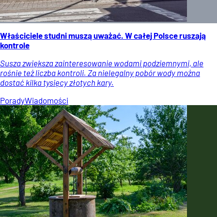
Właściciele studni muszą uważać. W całej Polsce ruszają
kontrole
Susza zwiększa zainteresowanie wodami podziemnymi, ale
rośnie też liczba kontroli. Za nielegalny pobór wody można
dostać kilka tysięcy złotych kary.
Porady
Wiadomości