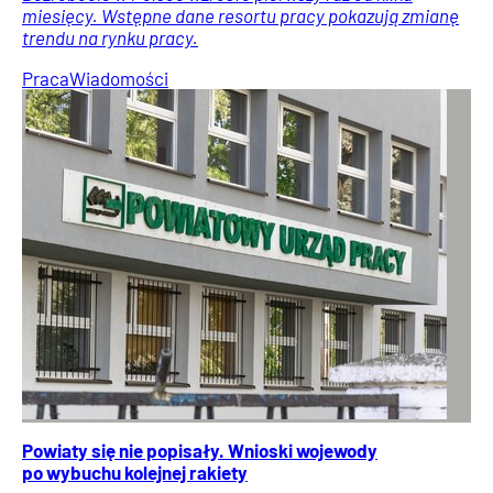
miesięcy. Wstępne dane resortu pracy pokazują zmianę
trendu na rynku pracy.
Praca
Wiadomości
Powiaty się nie popisały. Wnioski wojewody
po wybuchu kolejnej rakiety