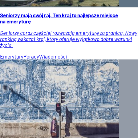
Seniorzy mają swój raj. Ten kraj to najlepsze miejsce
na emeryturę
Seniorzy coraz częściej rozważają emeryturę za granicą. Nowy
ranking wskazał kraj, który oferuje wyjątkowo dobre warunki
życia.
Emerytury
Porady
Wiadomości