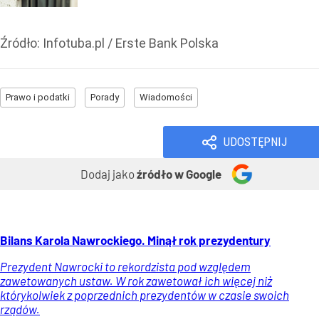
Źródło:
Infotuba.pl / Erste Bank Polska
Prawo i podatki
Porady
Wiadomości
UDOSTĘPNIJ
Dodaj jako
źródło w Google
Bilans Karola Nawrockiego. Minął rok prezydentury
Prezydent Nawrocki to rekordzista pod względem
zawetowanych ustaw. W rok zawetował ich więcej niż
którykolwiek z poprzednich prezydentów w czasie swoich
rządów.